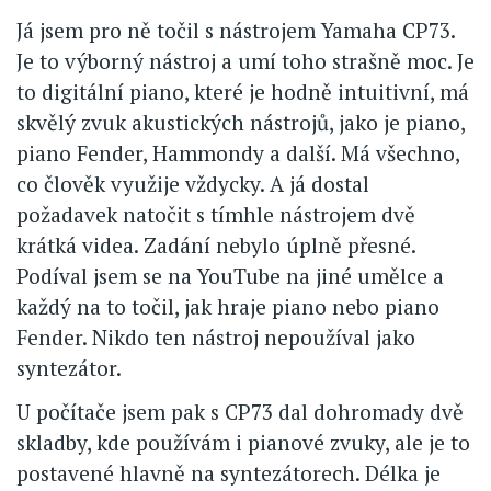
Já jsem pro ně točil s nástrojem Yamaha CP73.
Je to výborný nástroj a umí toho strašně moc. Je
to digitální piano, které je hodně intuitivní, má
skvělý zvuk akustických nástrojů, jako je piano,
piano Fender, Hammondy a další. Má všechno,
co člověk využije vždycky. A já dostal
požadavek natočit s tímhle nástrojem dvě
krátká videa. Zadání nebylo úplně přesné.
Podíval jsem se na YouTube na jiné umělce a
každý na to točil, jak hraje piano nebo piano
Fender. Nikdo ten nástroj nepoužíval jako
syntezátor.
U počítače jsem pak s CP73 dal dohromady dvě
skladby, kde používám i pianové zvuky, ale je to
postavené hlavně na syntezátorech. Délka je