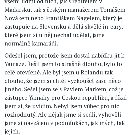
všemi lidmi od nich, jak s ředitelem v
Maďarsku, tak s českým manažerem Tomášem
Novákem nebo Františkem Nágelem, který je
zastupuje na Slovensku a dělá skvělé in-eary,
které jsem si u něj nechal udělat, jsme
normálně kamarádi.
Odešel jsem, protože jsem dostal nabídku jít k
Yamaze. Řešil jsem to strašně dlouho, bylo to
celé otevřené. Ale byl jsem u Rolandu tak
dlouho, že jsem si chtěl vyzkoušet zase něco
jiného. Sešel jsem se s Pavlem Markem, což je
zástupce Yamahy pro Českou republiku, a říkal
jsem si, že uvidím. Nebyl jsem vůbec pro nic
rozhodnutý. Ale nějak jsme si sedli, vyhověli
jsme si navzájem v podmínkách, jak mých, tak
jejich.