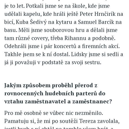
je to let. Potkali jsme se na škole, kde jsme
udělali kapelu, kde hráli ještě Peter Hrnčirík na
bicí, Kuba Šedivý na kytaru a Samuel Barcík na
basu. Měli jsme souborovou hru a dělali jsme
tam různé covery, třeba Rihannu a podobně.
Odehráli jsme i pár koncertů a firemních akcí.
Takhle jsem se k ní dostal. Lidsky jsme si sedli a
já ji považuji v podstatě za svoji sestru.
Jakým způsobem proběhl přerod z
rovnocenných hudebních parterů do
vztahu zaměstnavatel a zaměstnanec?
Pro mě osobně se vůbec nic nezměnilo.
Pamatuju si, že mi po soutěži Tereza zavolala,
jestli bych s ní chtěl po tomhle všem hrát ,a