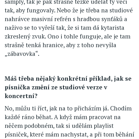
samply, tak je pak strašně těžké udělat ty věci
tak, aby fungovaly. Nebo že je třeba na studiové
nahrávce masivní refrén s hradbou synťáků a
naživo se to vyřeší tak, že si tam dá kytarista
zkreslený zvuk. Ono i tohle funguje, ale je tam
strašně tenká hranice, aby z toho nevyšla
„zábavovka“.
Máš třeba nějaký konkrétní příklad, jak se
písnička změní ze studiové verze v
koncertní?
No, můžu ti říct, jak na to přicházím já. Chodím
každé ráno běhat. A když mám pracovat na
něčem podobném, tak si udělám playlist
písniček, které mám nachystat, a při tom běhání