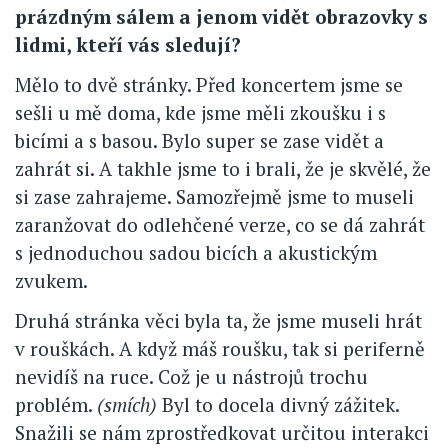
prázdným sálem a jenom vidět obrazovky s
lidmi, kteří vás sledují?
Mělo to dvě stránky. Před koncertem jsme se
sešli u mě doma, kde jsme měli zkoušku i s
bicími a s basou. Bylo super se zase vidět a
zahrát si. A takhle jsme to i brali, že je skvělé, že
si zase zahrajeme. Samozřejmě jsme to museli
zaranžovat do odlehčené verze, co se dá zahrát
s jednoduchou sadou bicích a akustickým
zvukem.
Druhá stránka věci byla ta, že jsme museli hrát
v rouškách. A když máš roušku, tak si periferně
nevidíš na ruce. Což je u nástrojů trochu
problém.
(smích)
Byl to docela divný zážitek.
Snažili se nám zprostředkovat určitou interakci