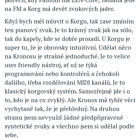
na FM a Korg má devět zvukových jader.
Když bych měl mluvit o Korgu, tak zase zmíním
ten pianový zvuk. Je to krásný zvuk jak na sólo,
tak do kapely, kde se dobře prosadí. U Korgu je
super to, že je obrovsky intuitivní. Udělat něco
na Kronosu je strašně jednoduché. Je to velice
user friendly nástroj, ať už se týká
programování nebo kontrolérů a čehokoli
dalšího, třeba rozdělování MIDI kanálů. Je to
klasický korgovský systém. Samozřejmě jde i o
to, kdo je na co zvyklý. Ale Kronos má tyhle věci
vychytané tak, že je přehledný. Na druhou
stranu jsem nevyužil žádné předpřipravené
syntetické zvuky a všechno jsem si udělal podle
sebe.