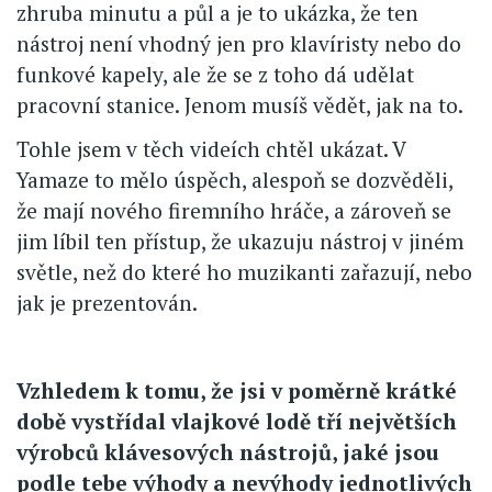
zhruba minutu a půl a je to ukázka, že ten
nástroj není vhodný jen pro klavíristy nebo do
funkové kapely, ale že se z toho dá udělat
pracovní stanice. Jenom musíš vědět, jak na to.
Tohle jsem v těch videích chtěl ukázat. V
Yamaze to mělo úspěch, alespoň se dozvěděli,
že mají nového firemního hráče, a zároveň se
jim líbil ten přístup, že ukazuju nástroj v jiném
světle, než do které ho muzikanti zařazují, nebo
jak je prezentován.
Vzhledem k tomu, že jsi v poměrně krátké
době vystřídal vlajkové lodě tří největších
výrobců klávesových nástrojů, jaké jsou
podle tebe výhody a nevýhody jednotlivých