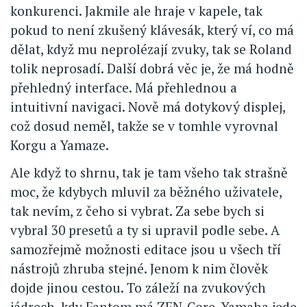
konkurenci. Jakmile ale hraje v kapele, tak
pokud to není zkušený klávesák, který ví, co má
dělat, když mu neprolézají zvuky, tak se Roland
tolik neprosadí. Další dobrá věc je, že má hodně
přehledný interface. Má přehlednou a
intuitivní navigaci. Nově má dotykový displej,
což dosud neměl, takže se v tomhle vyrovnal
Korgu a Yamaze.
Ale když to shrnu, tak je tam všeho tak strašně
moc, že kdybych mluvil za běžného uživatele,
tak nevím, z čeho si vybrat. Za sebe bych si
vybral 30 presetů a ty si upravil podle sebe. A
samozřejmě možnosti editace jsou u všech tří
nástrojů zhruba stejné. Jenom k nim člověk
dojde jinou cestou. To záleží na zvukových
jádrech, kdy Fantom má ZEN-Core, Yamaha jede