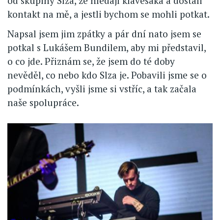
od skupiny Slza, že hledají klávesáka a dostali
kontakt na mě, a jestli bychom se mohli potkat.
Napsal jsem jim zpátky a pár dní nato jsem se
potkal s Lukášem Bundilem, aby mi představil,
o co jde. Přiznám se, že jsem do té doby
nevěděl, co nebo kdo Slza je. Pobavili jsme se o
podmínkách, vyšli jsme si vstříc, a tak začala
naše spolupráce.