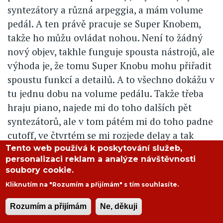
syntezátory a různá arpeggia, a mám volume
pedál. A ten právě pracuje se Super Knobem,
takže ho můžu ovládat nohou. Není to žádný
nový objev, takhle funguje spousta nástrojů, ale
výhoda je, že tomu Super Knobu mohu přiřadit
spoustu funkcí a detailů. A to všechno dokážu v
tu jednu dobu na volume pedálu. Takže třeba
hraju piano, najede mi do toho dalších pět
syntezátorů, ale v tom pátém mi do toho padne
cutoff, ve čtvrtém se mi rozjede delay a tak
dále. Má to obrovský potenciál. Samozřejmě je
Tento web používá k poskytování služeb,
personalizaci reklam a analýze návštěvnosti
trochu náročné nad tím sedět a programovat
soubory cookie.
to, ale je to skvělá funkce.
Kliknutím na "Rozumím a přijímám" s tím souhlasíte.
A je tu ještě jedna funkce, kterou jsem zatím
Rozumím a přijímám
Ne, děkuji
neobjevil, ale vím, že existuje, protože jsem ji