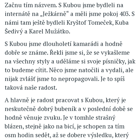
Začnu tím názvem. S Kubou jsme bydleli na
internátě na „Ježkárně“ a měli jsme pokoj 403. S
námi tam ještě bydleli Kryštof Tomeček, Kuba
Šedivý a Karel Mužátko.
S Kubou jsme dlouholetí kamarádi a hodně
dobře se známe. Řekli jsme si, že se vykašleme
na všechny styly a uděláme si svoje písničky, jak
to budeme cítit. Něco jsme natočili a vydali, ale
nijak zvlášť jsme to nepropagovali. Je to spíš
taková naše radost.
A hlavně je radost pracovat s Kubou, který je
neskutečně dobrý bubeník a v poslední době se
hodně věnuje zvuku. Je v tomhle strašný
blázen, stejně jako na bicí, je schopen za tím
osm hodin sedět, až se dobere výsledku, který