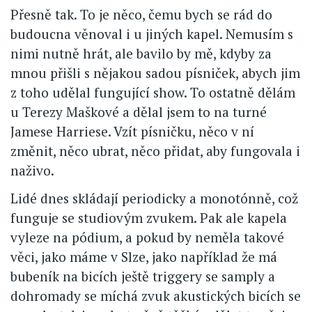
Přesně tak. To je něco, čemu bych se rád do
budoucna věnoval i u jiných kapel. Nemusím s
nimi nutně hrát, ale bavilo by mě, kdyby za
mnou přišli s nějakou sadou písniček, abych jim
z toho udělal fungující show. To ostatně dělám
u Terezy Maškové a dělal jsem to na turné
Jamese Harriese. Vzít písničku, něco v ní
změnit, něco ubrat, něco přidat, aby fungovala i
naživo.
Lidé dnes skládají periodicky a monotónně, což
funguje se studiovým zvukem. Pak ale kapela
vyleze na pódium, a pokud by neměla takové
věci, jako máme v Slze, jako například že má
bubeník na bicích ještě triggery se samply a
dohromady se míchá zvuk akustických bicích se