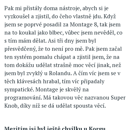
Pak mi přistály doma nástroje, abych si je
vyzkoušel a zjistil, do čeho vlastně jdu. Když
jsem se poprvé posadil za Montage 8, tak jsem
na to koukal jako blbec, vůbec jsem nevěděl, co
s tím mám dělat. Asi tři dny jsem byl
přesvědčený, že to není pro mě. Pak jsem začal
ten systém pomalu chápat a zjistil jsem, že na
tom dokážu udělat strašně moc věcí jinak, než
jsem byl zvyklý u Rolandu. A čím víc jsem se v
těch klávesách hrabal, tím víc připadaly
sympatické. Montage je skvělý na
programování. Má takovou věc nazvanou Super
Knob, díky níž se dá udělat spousta věcí.
Mezitím jsi byl ještě chvilku u Korgu.