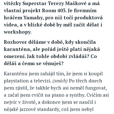
vítězky Superstar Terezy Maškové a má
vlastní projekt Room 403. Je firemním
hráčem Yamahy, pro niž točí produktová
videa, a v blízké době by měl začít dělat i
workshopy.
Rozhovor děláme v době, kdy skončila
karanténa, ale pořád ještě platí nějaká
omezení. Jak tohle období zvládáš? Co
děláš a čemu se věnuješ?
Karanténu jsem zahájil tím, že jsem si koupil
playstation a televizi.
(smích)
Po třech dnech
jsem zjistil, že takhle bych asi neměl fungovat,
a začal jsem cvičit na piano a synthy. Cvičím asi
nejvíc v životě, a dokonce jsem se naučil i
nějaké jazzové standardy, což jsem nebyl