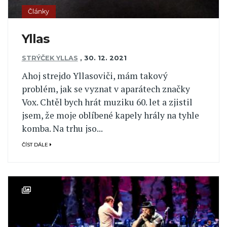
Články
Yllas
STRÝČEK YLLAS
,
30. 12. 2021
Ahoj strejdo Yllasoviči, mám takový
problém, jak se vyznat v aparátech značky
Vox. Chtěl bych hrát muziku 60. let a zjistil
jsem, že moje oblíbené kapely hrály na tyhle
komba. Na trhu jso...
ČÍST DÁLE