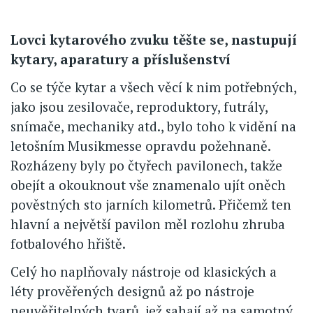
Lovci kytarového zvuku těšte se, nastupují
kytary, aparatury a příslušenství
Co se týče kytar a všech věcí k nim potřebných,
jako jsou zesilovače, reproduktory, futrály,
snímače, mechaniky atd., bylo toho k vidění na
letošním Musikmesse opravdu požehnaně.
Rozházeny byly po čtyřech pavilonech, takže
obejít a okouknout vše znamenalo ujít oněch
pověstných sto jarních kilometrů. Přičemž ten
hlavní a největší pavilon měl rozlohu zhruba
fotbalového hřiště.
Celý ho naplňovaly nástroje od klasických a
léty prověřených designů až po nástroje
neuvěřitelných tvarů, jež sahají až na samotný