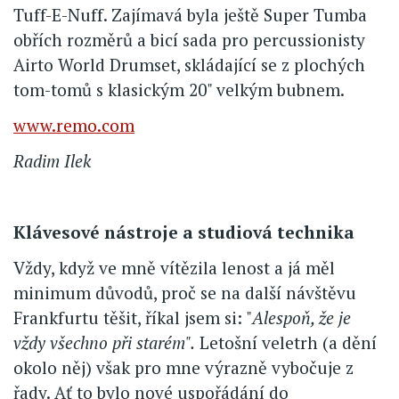
Tuff-E-Nuff. Zajímavá byla ještě Super Tumba
obřích rozměrů a bicí sada pro percussionisty
Airto World Drumset, skládající se z plochých
tom-tomů s klasickým 20" velkým bubnem.
www.remo.com
Radim Ilek
Klávesové nástroje a studiová technika
Vždy, když ve mně vítězila lenost a já měl
minimum důvodů, proč se na další návštěvu
Frankfurtu těšit, říkal jsem si: "
Alespoň, že je
vždy všechno při starém".
Letošní veletrh (a dění
okolo něj) však pro mne výrazně vybočuje z
řady. Ať to bylo nové uspořádání do