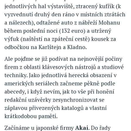
jednotlivých hal výstaviště, ztracený kufřík (k
vyzvednutí druhý den ráno v místních ztrátách
a nálezech), odtažené auto z nábřeží Mohanu
během poslední noci (132 euro) a utržený
výfuk (naštěstí na zpáteční cestě) kousek za
odbočkou na Karlštejn a Kladno.
Ale pojďme se již podívat na nejnovější počiny
firem z oblasti klávesových nástrojů a studiové
techniky. Jako jednotlivá herecká obsazení v
amerických seriálech začneme pěkně podle
abecedy, i když nevím, jak to vše při honění
redakční uzávěrky zesynchronizovat se
záplavou přivezených katalogů a vlastní
krátkodobou pamětí.
Začínáme u japonské firmy
Akai
. Do řady