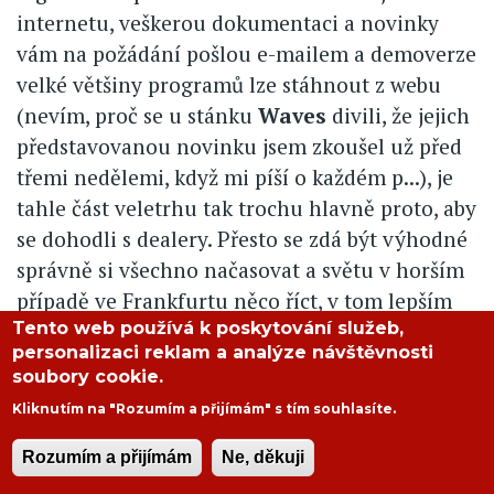
internetu, veškerou dokumentaci a novinky
vám na požádání pošlou e-mailem a demoverze
velké většiny programů lze stáhnout z webu
(nevím, proč se u stánku
Waves
divili, že jejich
představovanou novinku jsem zkoušel už před
třemi nedělemi, když mi píší o každém p...), je
tahle část veletrhu tak trochu hlavně proto, aby
se dohodli s dealery. Přesto se zdá být výhodné
správně si všechno načasovat a světu v horším
případě ve Frankfurtu něco říct, v tom lepším
Tento web používá k poskytování služeb,
něco nového představit.
personalizaci reklam a analýze návštěvnosti
S oznamováním mě překvapil
Cakewalk
. Sotva
soubory cookie.
se v počítačích uživatelů trošku zabydlel jeho
Kliknutím na "Rozumím a přijímám" s tím souhlasíte.
Sonar a sotva se číslo jeho verze vyšplhalo na
Rozumím a přijímám
Ne, děkuji
1.5, už deklaruje nový program Sonar 2.0, který