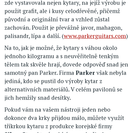
zde vystavovala nejen kytary, na jejíž výrobu je
použit grafit, ale i kusy celodřevěné, přičemž
původní a originální tvar a vzhled zůstal
zachován. Použit je převážně javor, mahagon,
palisandr, lípa a další. (
www.parkerguitars.com
)
Na to, jak je možné, že kytary s váhou okolo
jednoho kilogramu a s neuvěřitelně tenkým
tělem tak skvěle hrají, dovede odpověď snad jen
samotný pan Parker. Firma
Parker
však nebyla
jediná, kdo se pustil do výroby kytar z
alternativních materiálů. V celém pavilonů se
jich hemžily snad desítky.
Pokud vám na vašem nástroji jeden nebo
dokonce dva krky přijdou málo, můžete využít
tříkrkou kytaru z produkce korejské firmy