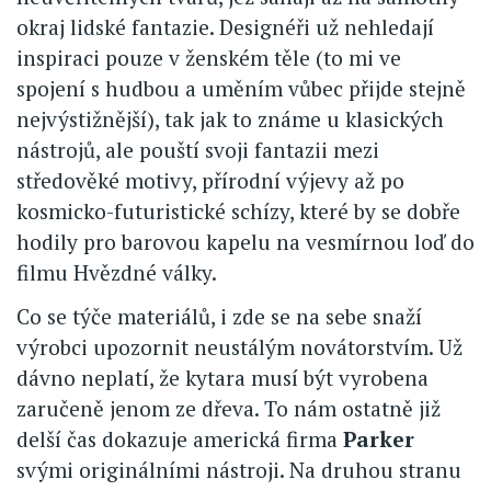
okraj lidské fantazie. Designéři už nehledají
inspiraci pouze v ženském těle (to mi ve
spojení s hudbou a uměním vůbec přijde stejně
nejvýstižnější), tak jak to známe u klasických
nástrojů, ale pouští svoji fantazii mezi
středověké motivy, přírodní výjevy až po
kosmicko-futuristické schízy, které by se dobře
hodily pro barovou kapelu na vesmírnou loď do
filmu Hvězdné války.
Co se týče materiálů, i zde se na sebe snaží
výrobci upozornit neustálým novátorstvím. Už
dávno neplatí, že kytara musí být vyrobena
zaručeně jenom ze dřeva. To nám ostatně již
delší čas dokazuje americká firma
Parker
svými originálními nástroji. Na druhou stranu