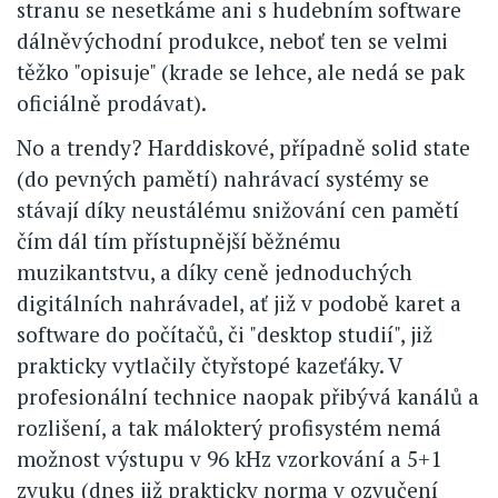
stranu se nesetkáme ani s hudebním software
dálněvýchodní produkce, neboť ten se velmi
těžko "opisuje" (krade se lehce, ale nedá se pak
oficiálně prodávat).
No a trendy? Harddiskové, případně solid state
(do pevných pamětí) nahrávací systémy se
stávají díky neustálému snižování cen pamětí
čím dál tím přístupnější běžnému
muzikantstvu, a díky ceně jednoduchých
digitálních nahrávadel, ať již v podobě karet a
software do počítačů, či "desktop studií", již
prakticky vytlačily čtyřstopé kazeťáky. V
profesionální technice naopak přibývá kanálů a
rozlišení, a tak málokterý profisystém nemá
možnost výstupu v 96 kHz vzorkování a 5+1
zvuku (dnes již prakticky norma v ozvučení