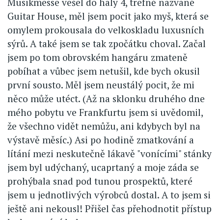
Musikmesse vešel do haly 4, trefně nazvané
Guitar House, měl jsem pocit jako myš, která se
omylem prokousala do velkoskladu luxusních
sýrů. A také jsem se tak zpočátku choval. Začal
jsem po tom obrovském hangáru zmateně
pobíhat a vůbec jsem netušil, kde bych okusil
první sousto. Měl jsem neustálý pocit, že mi
něco může utéct. (Až na sklonku druhého dne
mého pobytu ve Frankfurtu jsem si uvědomil,
že všechno vidět nemůžu, ani kdybych byl na
výstavě měsíc.) Asi po hodině zmatkování a
lítání mezi neskutečně lákavě "vonícími" stánky
jsem byl udýchaný, ucaprtaný a moje záda se
prohýbala snad pod tunou prospektů, které
jsem u jednotlivých výrobců dostal. A to jsem si
ještě ani nekousl! Přišel čas přehodnotit přístup