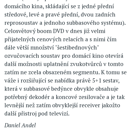
domácího kina, skládající se z jedné přední
středové, levé a pravé přední, dvou zadních
reprosoustav a jednoho subbasového systému).
Celosvětový boom DVD v dnes již velmi
přijatelných cenových relacích a s nimi čím
dále větší množství "šestibednových"
ozvučovacích soustav pro domácí kino otevírá
další možnosti uplatnění zvukotvůrců v tomto
zatím ne zcela obsazeném segmentu. K tomu se
váže i rozšiřující se nabídka právě 5+1 sestav,
která v subbasové bedýnce obvykle obsahuje
potřebný dekodér a koncové zesilovače a je tak
levnější než zatím obvyklejší receiver jakožto
další přistroj pod televizí.
Daniel Andel