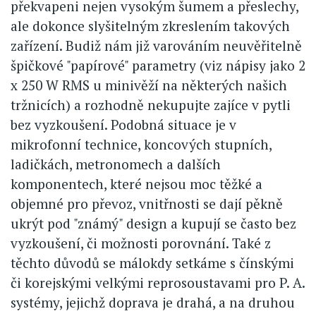
překvapeni nejen vysokým šumem a přeslechy,
ale dokonce slyšitelným zkreslením takových
zařízení. Budiž nám již varováním neuvěřitelně
špičkové "papírové" parametry (viz nápisy jako 2
x 250 W RMS u minivěží na některých našich
tržnicích) a rozhodně nekupujte zajíce v pytli
bez vyzkoušení. Podobná situace je v
mikrofonní technice, koncových stupních,
ladičkách, metronomech a dalších
komponentech, které nejsou moc těžké a
objemné pro převoz, vnitřnosti se dají pěkně
ukrýt pod "známý" design a kupují se často bez
vyzkoušení, či možnosti porovnání. Také z
těchto důvodů se málokdy setkáme s čínskými
či korejskými velkými reprosoustavami pro P. A.
systémy, jejichž doprava je drahá, a na druhou