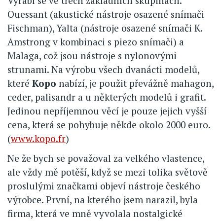
Vyrábí se ve třech základních skupinách.
Ouessant (akustické nástroje osazené snímači
Fischman), Yalta (nástroje osazené snímači K.
Amstrong v kombinaci s piezo snímači) a
Malaga, což jsou nástroje s nylonovými
strunami. Na výrobu všech dvanácti modelů,
které
Kopo
nabízí, je použit převážně mahagon,
ceder, palisandr a u některých modelů i grafit.
Jedinou nepříjemnou věcí je pouze jejich vyšší
cena, která se pohybuje někde okolo 2000 euro.
(
www.kopo.fr
)
Ne že bych se považoval za velkého vlastence,
ale vždy mě potěší, když se mezi tolika světově
proslulými značkami objeví nástroje českého
výrobce. První, na kterého jsem narazil, byla
firma, která ve mně vyvolala nostalgické