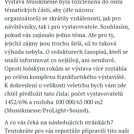
Výstava Musikmesse byla rozčleněna do osmi
tématických částí, aby (dle názoru
organizátorů) se zkrátily vzdálenosti, jak pro
návštěvníky, tak i pro vystavovatele. Souhlasím,
pokud vás zajímalo jedno téma. Ale pro ty,
jejichž zájmy jsou trochu širší, už to taková
výhoda nebyla. O redaktorech časopisů, kteří se
snaží informovat co nejšířeji, ani nemluvě.
Oproti loňským rokům se výstava více roztáhla
po celém komplexu frankfurtského výstaviště.
K dokreslení o velikosti veletrhu bych vám zde
chtěl předložit tato čísla: počet vystavovatelů
1452/696 a rozloha 100 000/63 000 m2
(Mussikmesse/ProLight+Sound).
A co vás čeká na následujících stránkách?
Tentokráte pro vás reportáže připravili tito naši