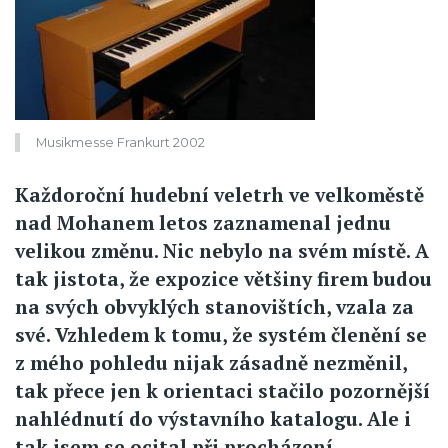
Musikmesse Frankurt 2002
Každoroční hudební veletrh ve velkoměstě
nad Mohanem letos zaznamenal jednu
velikou změnu. Nic nebylo na svém místě. A
tak jistota, že expozice většiny firem budou
na svých obvyklých stanovištích, vzala za
své. Vzhledem k tomu, že systém členění se
z mého pohledu nijak zásadně nezměnil,
tak přece jen k orientaci stačilo pozornější
nahlédnutí do výstavního katalogu. Ale i
tak jsem se ocital při procházení