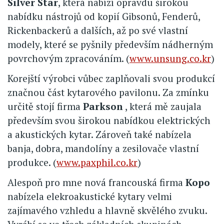
Silver Star
, která nabízí opravdu širokou
nabídku nástrojů od kopií Gibsonů, Fenderů,
Rickenbackerů a dalších, až po své vlastní
modely, které se pyšnily především nádherným
povrchovým zpracováním. (
www.unsung.co.kr
)
Korejští výrobci vůbec zaplňovali svou produkcí
značnou část kytarového pavilonu. Za zmínku
určitě stojí firma
Parkson
, která mě zaujala
především svou širokou nabídkou elektrických
a akustických kytar. Zároveň také nabízela
banja, dobra, mandolíny a zesilovače vlastní
produkce. (
www.paxphil.co.kr
)
Alespoň pro mne nová francouská firma
Kopo
nabízela elekroakustické kytary velmi
zajímavého vzhledu a hlavně skvělého zvuku.