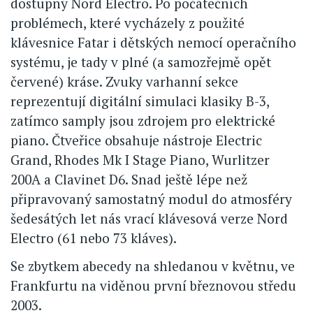
dostupný Nord Electro. Po počátečních
problémech, které vycházely z použité
klávesnice Fatar i dětských nemocí operačního
systému, je tady v plné (a samozřejmě opět
červené) kráse. Zvuky varhanní sekce
reprezentují digitální simulaci klasiky B-3,
zatímco samply jsou zdrojem pro elektrické
piano. Čtveřice obsahuje nástroje Electric
Grand, Rhodes Mk I Stage Piano, Wurlitzer
200A a Clavinet D6. Snad ještě lépe než
připravovaný samostatný modul do atmosféry
šedesátých let nás vrací klávesová verze Nord
Electro (61 nebo 73 kláves).
Se zbytkem abecedy na shledanou v květnu, ve
Frankfurtu na viděnou první březnovou středu
2003.