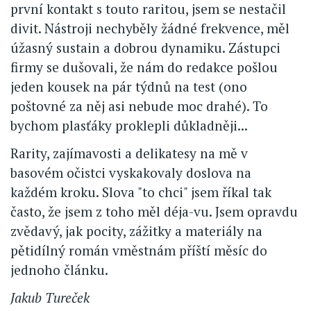
první kontakt s touto raritou, jsem se nestačil
divit. Nástroji nechyběly žádné frekvence, měl
úžasný sustain a dobrou dynamiku. Zástupci
firmy se dušovali, že nám do redakce pošlou
jeden kousek na pár týdnů na test (ono
poštovné za něj asi nebude moc drahé). To
bychom plasťáky proklepli důkladněji...
Rarity, zajímavosti a delikatesy na mě v
basovém očistci vyskakovaly doslova na
každém kroku. Slova "to chci" jsem říkal tak
často, že jsem z toho měl déja-vu. Jsem opravdu
zvědavý, jak pocity, zážitky a materiály na
pětidílný román vměstnám příští měsíc do
jednoho článku.
Jakub Tureček