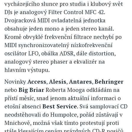
vycházejícího slunce pro studia i klubový svět
DJs je analogový Filter Control MFC 42.
Dvojracková MIDI ovladatelná jednotka
obsahuje jeden mono a jeden stereo kanál.
Kromě obvyklé frekvenční filtrace nechybí po
MIDI synchronizovatelný nízkofrekvenční
oscilátor LFO, obálka ADSR, dále distortion,
analogový stereo phaser a ekvalizér na
hlavním výstupu.
Novinky
Access
,
Alesis
,
Antares
,
Behringer
nebo
Big Briar
Roberta Mooga odkládám na
přístí měsíc, snad jenom aktuální informaci o
etošní absenci
Best Service
. Svá samplovací CD
neodstěhovali do Humpolce, pořád zůstávají v
Mnichově, možná však tímto protestují proti
stále klesajícím cenám prázdných CD-R nosičů