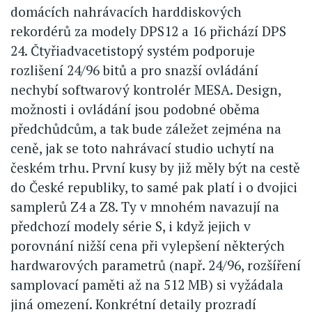
domácích nahrávacích harddiskových
rekordérů za modely DPS12 a 16 přichází DPS
24. Čtyřiadvacetistopý systém podporuje
rozlišení 24/96 bitů a pro snazší ovládání
nechybí softwarový kontrolér MESA. Design,
možnosti i ovládání jsou podobné oběma
předchůdcům, a tak bude záležet zejména na
ceně, jak se toto nahrávací studio uchytí na
českém trhu. První kusy by již měly být na cestě
do České republiky, to samé pak platí i o dvojici
samplerů Z4 a Z8. Ty v mnohém navazují na
předchozí modely série S, i když jejich v
porovnání nižší cena při vylepšení některých
hardwarových parametrů (např. 24/96, rozšíření
samplovací paměti až na 512 MB) si vyžádala
jiná omezení. Konkrétní detaily prozradí