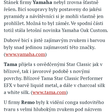
Stánek firmy
Yamaha
nebyl zrovna šťastně
řešen. Bicí soupravy byly postaveny do jakési
pyramidy a návštěvníci si je mohli vlastně jen
prohlížet. Možná to byl záměr. Ve spodní části
totiž stála letošní novinka Yamaha Oak Custom.
Dubové bicí s jistě zajímavým zvukem i barvou
byly snad jedinou zajímavostí této značky.
(
www.yamaha.com
)
Tama
přijela s osvědčenými Star Classic jak v
břízové, tak i javorové podobě s novými
povrchy. Břízové Tama Star Classic Performer
EFX v barvě liquid metal, a dále v charcoal silk
a white silk. (
www.tama.com
)
U firmy
Remo
byly k vidění conga sudovitého
tvaru s velmi hlubokým zvukem pod názvem