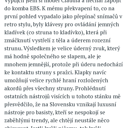
Vypůjčil jsem si model Claudia a nechal zapojit
do komba EBS. K mému překvapení to, co na
první pohled vypadalo jako přepínač snímačů v
retro stylu, byly klávesy pro ovládání jemných
kladívek (co struna to kladívko), která při
zmáčknutí vystřelí z těla a úderem rozezní
strunu. Výsledkem je velice úderný zvuk, který
má hodně společného se slapem, ale je
mnohem jemnější, protože při úderu nedochází
ke kontaktu struny s pražci. Klapky navíc
umožňují velice rychlé hraní rozložených
akordů přes všechny struny. Prohlédnutí
ostatních nástrojů visících u tohoto stánku mě
přesvědčilo, že na Slovensku vznikají luxusní
nástroje pro basisty, kteří se nespokojí se
zaběhlými trendy, ale chtějí neustále něco