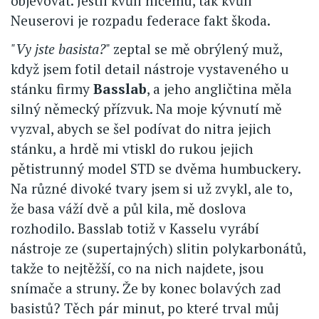
objevovat. Jestli kvůli ničemu, tak kvůli
Neuserovi je rozpadu federace fakt škoda.
"Vy jste basista?
" zeptal se mě obrýlený muž,
když jsem fotil detail nástroje vystaveného u
stánku firmy
Basslab
, a jeho angličtina měla
silný německý přízvuk. Na moje kývnutí mě
vyzval, abych se šel podívat do nitra jejich
stánku, a hrdě mi vtiskl do rukou jejich
pětistrunný model STD se dvěma humbuckery.
Na různé divoké tvary jsem si už zvykl, ale to,
že basa váží dvě a půl kila, mě doslova
rozhodilo. Basslab totiž v Kasselu vyrábí
nástroje ze (supertajných) slitin polykarbonátů,
takže to nejtěžší, co na nich najdete, jsou
snímače a struny. Že by konec bolavých zad
basistů? Těch pár minut, po které trval můj