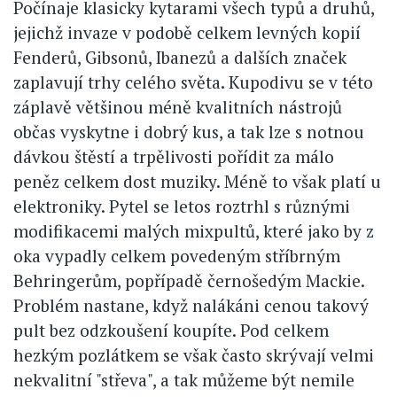
Počínaje klasicky kytarami všech typů a druhů,
jejichž invaze v podobě celkem levných kopií
Fenderů, Gibsonů, Ibanezů a dalších značek
zaplavují trhy celého světa. Kupodivu se v této
záplavě většinou méně kvalitních nástrojů
občas vyskytne i dobrý kus, a tak lze s notnou
dávkou štěstí a trpělivosti pořídit za málo
peněz celkem dost muziky. Méně to však platí u
elektroniky. Pytel se letos roztrhl s různými
modifikacemi malých mixpultů, které jako by z
oka vypadly celkem povedeným stříbrným
Behringerům, popřípadě černošedým Mackie.
Problém nastane, když nalákáni cenou takový
pult bez odzkoušení koupíte. Pod celkem
hezkým pozlátkem se však často skrývají velmi
nekvalitní "střeva", a tak můžeme být nemile