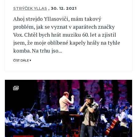
STRÝČEK YLLAS
,
30. 12. 2021
Ahoj strejdo Yllasoviči, mám takový
problém, jak se vyznat v aparátech značky
Vox. Chtěl bych hrát muziku 60. let a zjistil
jsem, že moje oblíbené kapely hrály na tyhle
komba. Na trhu jso...
ČÍST DÁLE