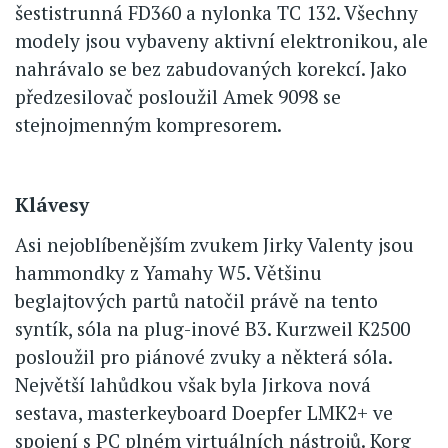
šestistrunná FD360 a nylonka TC 132. Všechny
modely jsou vybaveny aktivní elektronikou, ale
nahrávalo se bez zabudovaných korekcí. Jako
předzesilovač posloužil Amek 9098 se
stejnojmenným kompresorem.
Klávesy
Asi nejoblíbenějším zvukem Jirky Valenty jsou
hammondky z Yamahy W5. Většinu
beglajtových partů natočil právě na tento
syntík, sóla na plug-inové B3. Kurzweil K2500
posloužil pro piánové zvuky a některá sóla.
Největší lahůdkou však byla Jirkova nová
sestava, masterkeyboard Doepfer LMK2+ ve
spojení s PC plném virtuálních nástrojů. Korg