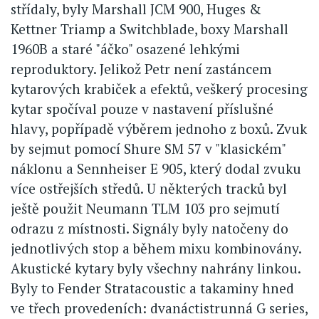
střídaly, byly Marshall JCM 900, Huges &
Kettner Triamp a Switchblade, boxy Marshall
1960B a staré "áčko" osazené lehkými
reproduktory. Jelikož Petr není zastáncem
kytarových krabiček a efektů, veškerý procesing
kytar spočíval pouze v nastavení příslušné
hlavy, popřípadě výběrem jednoho z boxů. Zvuk
by sejmut pomocí Shure SM 57 v "klasickém"
náklonu a Sennheiser E 905, který dodal zvuku
více ostřejších středů. U některých tracků byl
ještě použit Neumann TLM 103 pro sejmutí
odrazu z místnosti. Signály byly natočeny do
jednotlivých stop a během mixu kombinovány.
Akustické kytary byly všechny nahrány linkou.
Byly to Fender Stratacoustic a takaminy hned
ve třech provedeních: dvanáctistrunná G series,