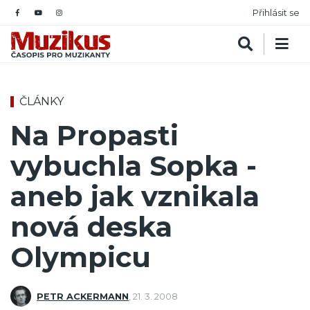
Přihlásit se
ČLÁNKY
Na Propasti
vybuchla Sopka -
aneb jak vznikala
nová deska
Olympicu
PETR ACKERMANN
,
21. 3. 2008