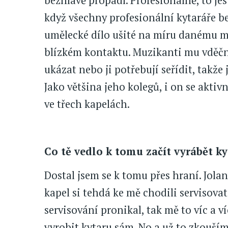
bezhlavě propadl. Profesionálně, to je
když všechny profesionální kytaráře b
umělecké dílo ušité na míru danému m
blízkém kontaktu. Muzikanti mu vděčně
ukázat nebo ji potřebují seřídit, takže
Jako většina jeho kolegů, i on se akti
ve třech kapelách.
Co tě vedlo k tomu začít vyrábět ky
Dostal jsem se k tomu přes hraní. Jolan
kapel si tehdá ke mě chodili servisovat
servisování pronikal, tak mě to víc a ví
vyrobit kytaru sám. No a už to zkouším 