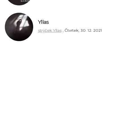
Yllas
strýček Yllas
,
Čtvrtek, 30. 12. 2021