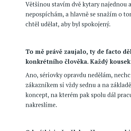
Většinou stavím dvě kytary najednou a
nepospíchám, a hlavně se snažím o tom
chtěl udělat, aby byl spokojený.
To mě právě zaujalo, ty de facto d
konkrétního člověka. Každý kousek j
Ano, sériovky opravdu nedělám, nechci,
zákazníkem si vždy sednu a na základ
koncept, na kterém pak spolu dál prac
nakreslíme.