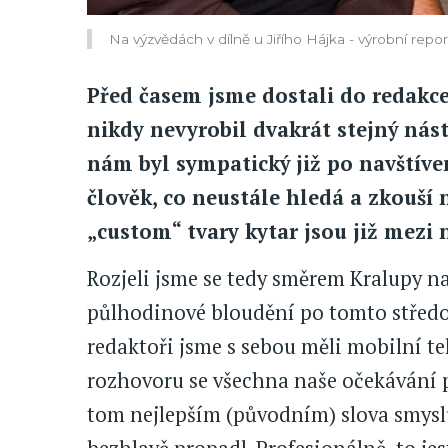
Na výzvědách v dílně u Jiřího Hájka - výrobní repo
Před časem jsme dostali do redakce
nikdy nevyrobil dvakrát stejný nástr
nám byl sympatický již po navštíven
člověk, co neustále hledá a zkouší
„custom“ tvary kytar jsou již mezi
Rozjeli jsme se tedy směrem Kralupy n
půlhodinové bloudění po tomto středo
redaktoři jsme s sebou měli mobilní tel
rozhovoru se všechna naše očekávání po
tom nejlepším (původním) slova smysl