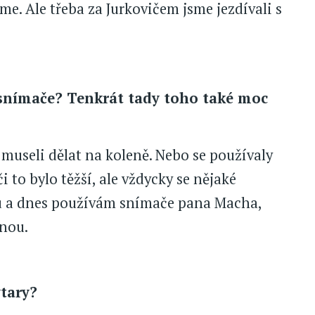
e. Ale třeba za Jurkovičem jsme jezdívali s
a snímače? Tenkrát tady toho také moc
museli dělat na koleně. Nebo se používaly
i to bylo těžší, ale vždycky se nějaké
adu a dnes používám snímače pana Macha,
dnou.
ytary?