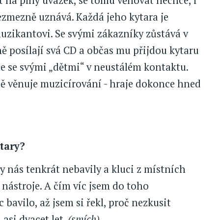
st na plný úvazek, se tomu věnovat nechce, i
ezmezně uznává. Každá jeho kytara je
uzikantovi. Se svými zákazníky zůstává v
 posílají svá CD a občas mu přijdou kytaru
 je se svými „dětmi“ v neustálém kontaktu.
vně věnuje muzicírování - hraje dokonce hned
tary?
y nás tenkrát nebavily a kluci z místních
 nástroje. A čím víc jsem do toho
c bavilo, až jsem si řekl, proč nezkusit
asi dvacet let.
(smích)