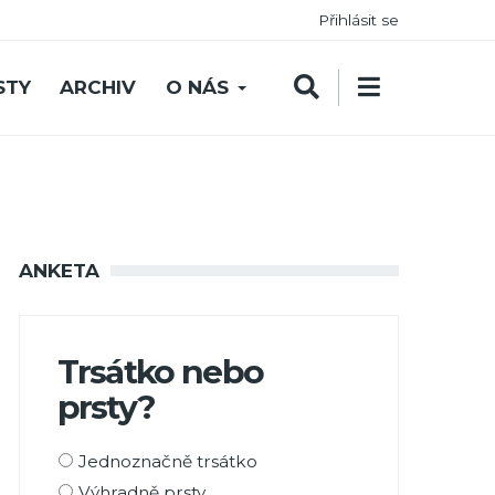
Přihlásit se
STY
ARCHIV
O NÁS
ANKETA
Trsátko nebo
prsty?
Možnosti
Jednoznačně trsátko
výběru
Výhradně prsty