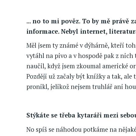
... no to mi pověz. To by mě právě z
informace. Nebyl internet, literatura
Měl jsem ty známé v dýhárně, kteří toh
vytáhl na pivo a v hospodě pak z nich 
naučil, když jsem zkoumal americké ori
Později už začaly být knížky a tak, ale
pronikl, jelikož nejsem truhlář ani hou
Stýkáte se třeba kytaráři mezi seb
No spíš se náhodou potkáme na nějaké 