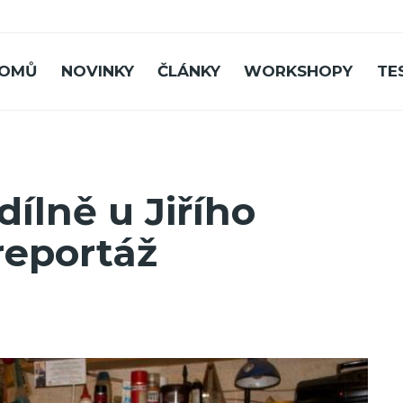
OMŮ
NOVINKY
ČLÁNKY
WORKSHOPY
TE
ílně u Jiřího
reportáž