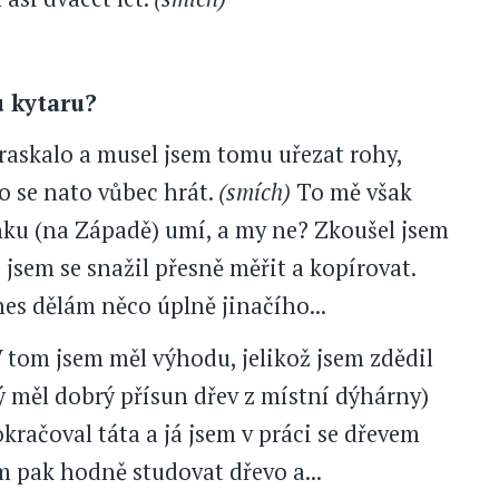
 kytaru?
praskalo a musel jsem tomu uřezat rohy,
lo se nato vůbec hrát.
(smích)
To mě však
venku (na Západě) umí, a my ne? Zkoušel jsem
ž jsem se snažil přesně měřit a kopírovat.
nes dělám něco úplně jinačího...
 V tom jsem měl výhodu, jelikož jsem zdědil
ý měl dobrý přísun dřev z místní dýhárny)
račoval táta a já jsem v práci se dřevem
m pak hodně studovat dřevo a...