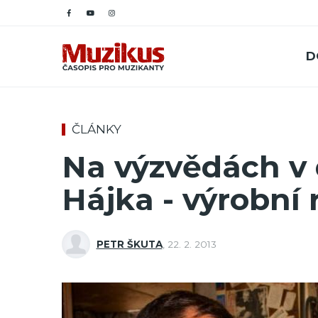
D
ČLÁNKY
Na výzvědách v d
Hájka - výrobní 
PETR ŠKUTA
,
22. 2. 2013