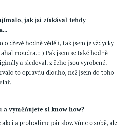
ajímalo, jak jsi získával tehdy
...
o o dřevě hodně věděli, tak jsem je vždycky
tahal moudra. :-) Pak jsem se také hodně
ginály a sledoval, z čeho jsou vyrobené.
 trvalo to opravdu dlouho, než jsem do toho
slař.
ou a vyměňujete si know how?
akci a prohodíme pár slov. Víme o sobě, ale