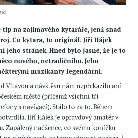
rtáž
 tip na zajímavého kytaráře, jenž snad
oj. Co kytara, to originál. Jiří Hájek
í jeho stránek. Hned bylo jasné, že je to
 něco nového, netradičního. Jeho
 některými muzikanty legendární.
ad Vltavou a návštěvu nám nepřekazilo ani
českém městě (přičemž všichni tři
efony s navigací). Stálo to za to. Během
tvrdila. Jiří Hájek je opravdový amatér v
u. Zapálený nadšenec, co svému koníčku