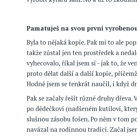
Pamatuješ na svou první vyrobenou
Byla to nějaká kopie. Pak mi to ale po
takže zůstal jen ten prostředek a neda
vyhecovalo, říkal jsem si - jak to, že 
proto dělat další a další kopie, přičem
Hodně jsem se tenkrát naučil, i když d
Pak se začaly řešit různé druhy dřeva.
po dědečkovi (nadšeném kutilovi, kter
slušnou zásobu fošen. Po něm v tom pok
navázal na rodinnou tradici. Začal jse