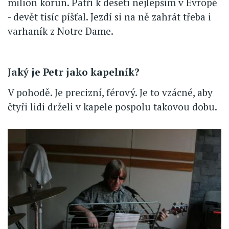
milion korun. Patří k deseti nejlepším v Evropě
- devět tisíc píšťal. Jezdí si na ně zahrát třeba i
varhaník z Notre Dame.
Jaký je Petr jako kapelník?
V pohodě. Je precizní, férový. Je to vzácné, aby
čtyři lidi drželi v kapele pospolu takovou dobu.