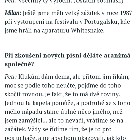
Petr:
Všechny ty výroční. (Ostatní souhlasí.)
Milan:
Ještě jsme měli velký zážitek v roce 1987
při vystoupení na festivalu v Portugalsku, kde
jsme hráli na aparaturu Whitesnake.
Při zkoušení nových písní děláte aranžmá
společně?
Petr:
Klukům dám dema, ale přitom jim říkám,
moc se podle toho neučte, pojďme do toho
skočit rovnou. Je fakt, že to má dvě roviny.
Jednou ta kapela pomůže, a podruhé se z toho
mého nápadu stane úplně něco jiného, než
jsem zamýšlel... ale to nevadí, vrátíme se na
začátek. Vždy se řídíme tím, že je to pro
posluchače, a ne abychom ukazovali, jak kdo