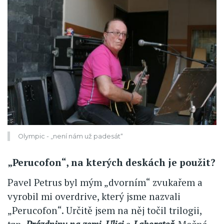
Olympic - „není nám už padesát“
„Perucofon“, na kterých deskách je použit?
Pavel Petrus byl mým „dvorním“ zvukařem a
vyrobil mi overdrive, který jsme nazvali
„Perucofon“. Určitě jsem na něj točil trilogii,