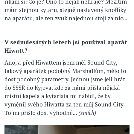
říkám si: Co je? Ono to nějak nehraje? Mezitím
mám stejnou kytaru, stejně nastavený knoflíky
na aparátu, ale ten zvuk najednou stojí za nic...
V sedmdesátých letech jsi používal aparát
Hiwatt?
Ano, a před Hiwattem jsem měl Sound City,
takový aparátek podobný Marshallům, mělo to
dost podobný parametry. Jednou jsme jeli hrát
do SSSR do Kyjeva, kde za námi přišla nějaká
místní kapela a kytarista mi nabídl, že by
vyměnil svého Hiwatta za ten můj Sound City.
To mi přišlo dost výhodné...
(smích)