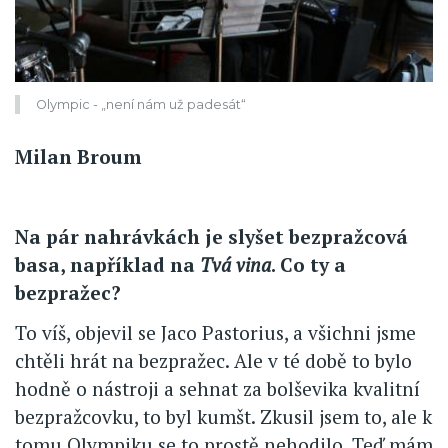
Olympic - „není nám už padesát“
Milan Broum
Na pár nahrávkách je slyšet bezpražcová
basa, například na
Tvá vina
. Co ty a
bezpražec?
To víš, objevil se Jaco Pastorius, a všichni jsme
chtěli hrát na bezpražec. Ale v té době to bylo
hodně o nástroji a sehnat za bolševika kvalitní
bezpražcovku, to byl kumšt. Zkusil jsem to, ale k
tomu Olympiku se to prostě nehodilo. Teď mám