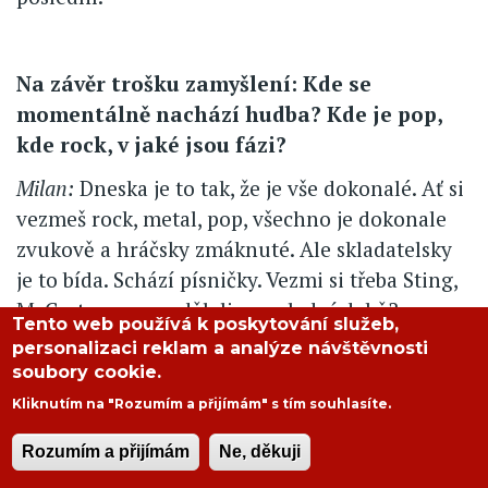
Na závěr trošku zamyšlení: Kde se
momentálně nachází hudba? Kde je pop,
kde rock, v jaké jsou fázi?
Milan:
Dneska je to tak, že je vše dokonalé. Ať si
vezmeš rock, metal, pop, všechno je dokonale
zvukově a hráčsky zmáknuté. Ale skladatelsky
je to bída. Schází písničky. Vezmi si třeba Sting,
McCartney... co udělali v poslední době?
Tento web používá k poskytování služeb,
personalizaci reklam a analýze návštěvnosti
Petr:
Myslím si, že muzika skončila. Že je v
soubory cookie.
klinči. Žánr je prostě vyčerpaný. Proto bylo
Kliknutím na "Rozumím a přijímám" s tím souhlasíte.
baroko, gotika, renesance... vše se vyčerpalo.
Rock měl obrovskou kliku v tom, že se nestyděl
Rozumím a přijímám
Ne, děkuji
vrátit na začátek k rock and rollu a něco si z něj