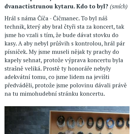
dvanactistrunou kytaru. Kdo to byl?
(smích)
Hrál s náma Číča - Čičmanec. To byl náš
technik, který aby bral čtyři sta za koncert, tak
jsme ho vzali s tím, že bude dávat stovku do
kasy. A aby nebyl průšvih s kontrolou, hrál pár
písniček. My jsme museli nějak ty prachy do
kapely sehnat, protože výprava koncertu byla
strašně veliká. Prostě ty honoráře nebyly
adekvátní tomu, co jsme lidem na jevišti
předváděli, protože jsme polovinu dávali právě
na tu mimohudební stránku koncertu.