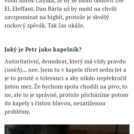
volal Mirek Chyška, že by se mohl obnovit Die
El. Eleffant. Dan Bárta už by mohl na chvíli
zavzpomínat na bigbít, protože je skvělý
rockový zpěvák. Tak čas ukáže.
Jaký je Petr jako kapelník?
Autoritativní, demokrat, který má vždy pravdu
(smích)
... nee. Jsem tu v kapele třicet sedm let a
je to prostě o toleranci a aby nikdo nepřekročil
jistou mez. Že bychom spolu chodili na pivo, to
ne, ale to je správně, protože přicházíme potom
do kapely s čistou hlavou, nezatíženou
problémy.