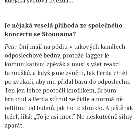
kdejaká světová hvězda...
Je nějaká veselá příhoda ze společného
koncertu se Stounama?
Petr:
Oni mají na pódiu v takových kanálech
odposlechové bedny, protože Jagger je
komunikativní zpěvák a musí slyšet reakci
fanoušků, a když jsme zvučili, tak Ferda chtěl
po zvukaři, aby mu přidal basu do odposlechu.
Ten jen lehce pootočil knoflíkem, Broum
brnknul a Ferda slítnul ze židle a normálně
odlítnul od bubnů, jak ho to sfouklo. A ještě jak
ležel, říká: „To je asi moc.“ No neskutečně silný
aparát.