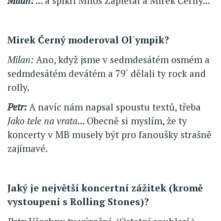
Milan:
... a spíkři Miloš Zapletal a Mirek Černý...
Mirek Černý moderoval Ol
´
ympik?
Milan:
Ano, když jsme v sedmdesátém osmém a
sedmdesátém devátém a 79´ dělali ty rock and
rolly.
Petr:
A navíc nám napsal spoustu textů, třeba
Jako tele na vrata
... Obecně si myslím, že ty
koncerty v MB musely být pro fanoušky strašně
zajímavé.
Jaký je největší koncertní zážitek (kromě
vystoupení s Rolling Stones)?