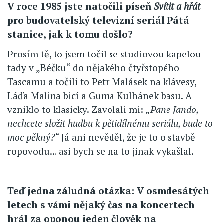
V roce 1985 jste natočili píseň
Svítit a hřát
pro budovatelský televizní seriál Pátá
stanice, jak k tomu došlo?
Prosím tě, to jsem točil se studiovou kapelou
tady v „Béčku“ do nějakého čtyřstopého
Tascamu a točili to Petr Malásek na klávesy,
Láďa Malina bicí a Guma Kulhánek basu. A
vzniklo to klasicky. Zavolali mi:
„Pane Jando,
nechcete složit hudbu k pětidílnému seriálu, bude to
moc pěkný?“
Já ani nevěděl, že je to o stavbě
ropovodu... asi bych se na to jinak vykašlal.
Teď jedna záludná otázka: V osmdesátých
letech s vámi nějaký čas na koncertech
hrál za oponou jeden člověk na