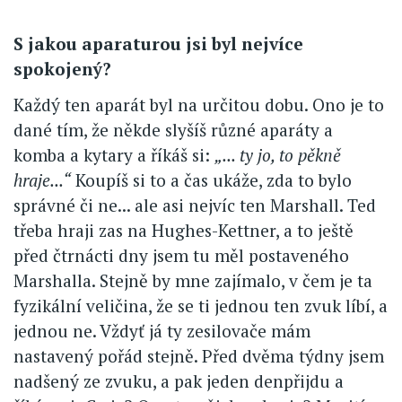
S jakou aparaturou jsi byl nejvíce
spokojený?
Každý ten aparát byl na určitou dobu. Ono je to
dané tím, že někde slyšíš různé aparáty a
komba a kytary a říkáš si:
„... ty jo, to pěkně
hraje...“
Koupíš si to a čas ukáže, zda to bylo
správné či ne... ale asi nejvíc ten Marshall. Ted
třeba hraji zas na Hughes-Kettner, a to ještě
před čtrnácti dny jsem tu měl postaveného
Marshalla. Stejně by mne zajímalo, v čem je ta
fyzikální veličina, že se ti jednou ten zvuk líbí, a
jednou ne. Vždyť já ty zesilovače mám
nastavený pořád stejně. Před dvěma týdny jsem
nadšený ze zvuku, a pak jeden denpřijdu a