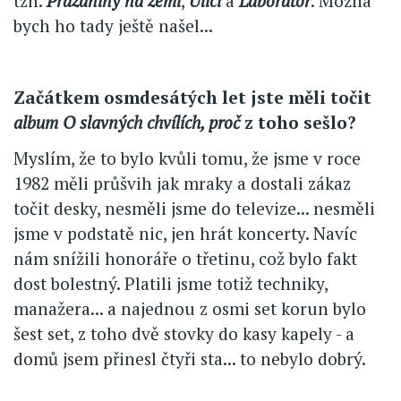
tzn.
Prázdniny na zemi
,
Ulici
a
Laboratoř
. Možná
bych ho tady ještě našel...
Začátkem osmdesátých let jste měli točit
album O slavných chvílích, proč
z toho sešlo?
Myslím, že to bylo kvůli tomu, že jsme v roce
1982 měli průšvih jak mraky a dostali zákaz
točit desky, nesměli jsme do televize... nesměli
jsme v podstatě nic, jen hrát koncerty. Navíc
nám snížili honoráře o třetinu, což bylo fakt
dost bolestný. Platili jsme totiž techniky,
manažera... a najednou z osmi set korun bylo
šest set, z toho dvě stovky do kasy kapely - a
domů jsem přinesl čtyři sta... to nebylo dobrý.