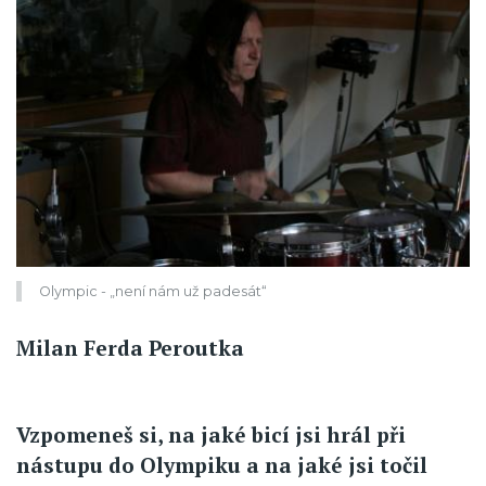
Olympic - „není nám už padesát“
Milan Ferda Peroutka
Vzpomeneš si, na jaké bicí jsi hrál při
nástupu do Olympiku a na jaké jsi točil