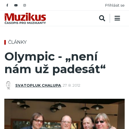
Přihlásit se
ČLÁNKY
Olympic - „není
nám už padesát“
SVATOPLUK CHALUPA
,
27. 8. 2012