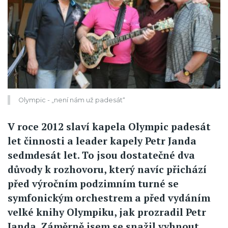
Olympic - „není nám už padesát“
V roce 2012 slaví kapela Olympic padesát
let činnosti a leader kapely Petr Janda
sedmdesát let. To jsou dostatečné dva
důvody k rozhovoru, který navíc přichází
před výročním podzimním turné se
symfonickým orchestrem a před vydáním
velké knihy Olympiku, jak prozradil Petr
Janda. Záměrně jsem se snažil vyhnout