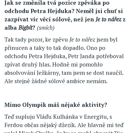
Jak se změnila tvá pozice zpěváka po
odchodu Petra Hejduka? Neměl jsi chuť si
zazpívat víc věcí sólově, než jen
Je to nářez
z
alba
Bigbít
?
(smích)
Tak tady pozor, ke zpěvu
Je to nářez
jsem byl
přinucen a taky to tak dopadlo. Ono po
odchodu Petra Hejduka, Petr Janda potřeboval
zpívat druhý hlas. Hodně mi pomohlo
absolvování Ježkárny, tam jsem se dost naučil.
Ale stejně žádné sólové ambice nemám.
Mimo Olympik máš nějaké aktivity?
Teď supluju Vláďu Kulhánka v Energitu, s
Ferdou občas nějaký džezík. Ale hlavně mi teď