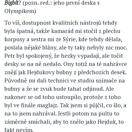
Bigbít
? (pozn. red.: jeho první deska s
Olympikem)
To víš, dostupnost kvalitních nástrojů tehdy
byla špatná, takže kamarád mi stočil z plechu
korpusy a sestra mi ze Sýrie, kde tehdy dělala,
poslala nějaké blány, ale ty taky nebyly nic moc.
Petr byl spokojený, že hezky vypadají, ale točit
desky se na ně nedalo. Ony totiž na té nahrávce
znějí jak Hejdukovy bubny z předchozích desek.
Původně mi dali technici ve studiu snímače na
bubny a že se zvuk bude tahat odjinud. Ale
nakonec se od toho ustoupilo, protože z toho
byl ve finále maglajz. Tak jsem si půjčil, co šlo, a
na to jsem nahrával. Jestli potom na pultu to
záměrně smíchali, aby to znělo jako Hejduk, to
fakt nevím.