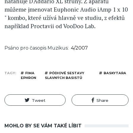
natahuje D'Addario XL struny. Z aparátů
můžeme jmenovat Euphonic Audio iAmp 1 x 10
" kombo, které užívá hlavně ve studiu, z efektů
například Proctavii od VooDoo Lab.
Psáno pro časopis Muzikus
4/2007
TAGY
FIMA
PÓDIOVÉ SESTAVY
BASKYTARA
EPHRON
SLAVNÝCH BASISTŮ
Tweet
Share
MOHLO BY SE VÁM TAKÉ LÍBIT