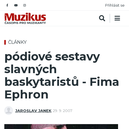
Přihlásit se
ČLÁNKY
pódiové sestavy
slavných
baskytaristů - Fima
Ephron
JAROSLAV JANEK
,
29. 9. 2007