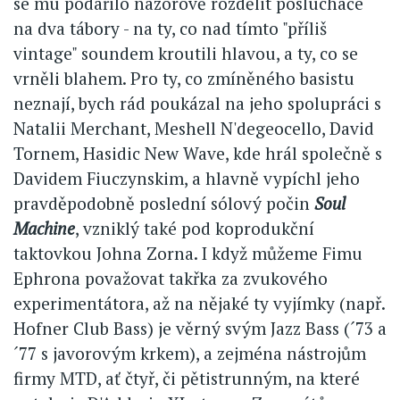
se mu podařilo názorově rozdělit posluchače
na dva tábory - na ty, co nad tímto "příliš
vintage" soundem kroutili hlavou, a ty, co se
vrněli blahem. Pro ty, co zmíněného basistu
neznají, bych rád poukázal na jeho spolupráci s
Natalii Merchant, Meshell N'degeocello, David
Tornem, Hasidic New Wave, kde hrál společně s
Davidem Fiuczynskim, a hlavně vypíchl jeho
pravděpodobně poslední sólový počin
Soul
Machine
, vzniklý také pod koprodukční
taktovkou Johna Zorna. I když můžeme Fimu
Ephrona považovat takřka za zvukového
experimentátora, až na nějaké ty vyjímky (např.
Hofner Club Bass) je věrný svým Jazz Bass (´73 a
´77 s javorovým krkem), a zejména nástrojům
firmy MTD, ať čtyř, či pětistrunným, na které