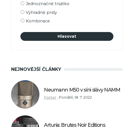
Možnosti
Jednoznačně trsátko
výběru
Výhradně prsty
Kombinace
NEJNOVĚJŠÍ ČLÁNKY
Neumann M50 v síni slávy NAMM
Panter
,
Pondělí, 18. 7. 2022
Arturia: Brutes Noir Editions