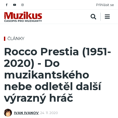
Přihlásit se
ČLÁNKY
Rocco Prestia (1951-
2020) - Do
muzikantského
nebe odletěl další
výrazný hráč
IVAN IVANOV
,
24. 11. 2020