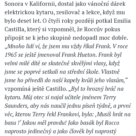
Sonora v Kalifornii, dostal jako vánoční dárek
elektrickou kytaru, zesilovač a lekce, když mu
bylo deset let. O čtyři roky později potkal Emilia
Castilla, který si vzpomněl, že Roccův pokus
připojit se k jeho skupině nedopadl moc dobře.
„
Mnoho lidí ví, že jsem mu vždy říkal Frank. V roce
1965 se ještě jmenoval Frank Hueton. Frank byl
velmi milé dítě se skutečně skvělými vlasy, když
jsme se poprvé setkali na střední škole. Vlastně
jsme ho přivedli do naší kapely kvůli jeho vlasům,“
vzpomíná ještě Castillo. „
Byl to hrozný hráč na
kytaru. Můj otec si najal učitele jménem Terry
Saunders, aby nás naučil jednu píseň týdně, a první
věc, kterou Terry řekl Frankovi, byla: ‚Musíš hrát na
basu !‘ Jakou měl pravdu! Jako basák byl Rocco
naprosto jedinečný a jako člověk byl naprostý