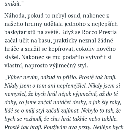
unikát.“
Náhoda, pokud to nebyl osud, nakonec z
našeho hrdiny udělala jednoho z nejlepších
baskytaristů na světě. Když se Rocco Prestia
začal učit na basu, prakticky neznal žádné
hráče a snažil se kopírovat, cokoliv nového
slyšel. Nakonec se mu podařilo vytvořit si
vlastní, naprosto výjimečný styl.
„Vůbec nevím, odkud to přišlo. Prostě tak hraji.
Nikdy jsem o tom ani nepřemýšlel. Nikdy jsem si
nemyslel, že bych hrál nějak výjimečně, až do té
doby, co jsme začali natáčet desky, a jak šly roky,
lidé se o můj styl začali zajímat. Nebylo to tak, že
bych se rozhodl, že chci hrát takhle nebo takhle.
Prostě tak hraji. Používám dva prsty. Nejlépe bych