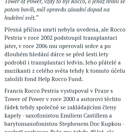
Tower of Power, vždy to byl Rocco, o jehož hraní se
potom bavili, měl opravdu zásadní dopad na
hudební svět.“
Přesná příčina smrti nebyla uvedena, ale Rocco
Pestria v roce 2002 podstoupil transplantaci
jater, v roce 2006 mu operovali srdce a po
dlouhém hledání dárce se před šesti lety
podrobil i transplantaci ledvin. Jeho přátelé a
muzikanti z celého světa tehdy k tomuto účelu
založili fond Help Rocco Fund.
Francis Rocco Pestria vystupoval v Praze s
Tower of Power v roce 2000 a autorovi těchto
řádek tehdy společně se zakládajícími členy
kapely - saxofonistou Emiliem Castillem a
barytonsaxofonistou Stephenem Doc Kupkou -
poskytl rozhovor. Bylo mu tehdy 49 let, ale