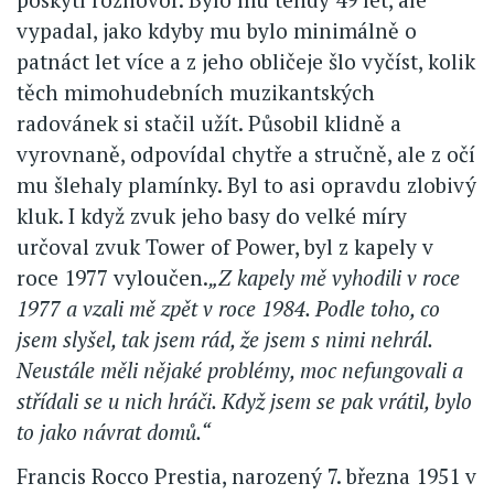
vypadal, jako kdyby mu bylo minimálně o
patnáct let více a z jeho obličeje šlo vyčíst, kolik
těch mimohudebních muzikantských
radovánek si stačil užít. Působil klidně a
vyrovnaně, odpovídal chytře a stručně, ale z očí
mu šlehaly plamínky. Byl to asi opravdu zlobivý
kluk. I když zvuk jeho basy do velké míry
určoval zvuk Tower of Power, byl z kapely v
roce 1977 vyloučen.
„Z kapely mě vyhodili v roce
1977 a vzali mě zpět v roce 1984. Podle toho, co
jsem slyšel, tak jsem rád, že jsem s nimi nehrál.
Neustále měli nějaké problémy, moc nefungovali a
střídali se u nich hráči. Když jsem se pak vrátil, bylo
to jako návrat domů.“
Francis Rocco Prestia, narozený 7. března 1951 v