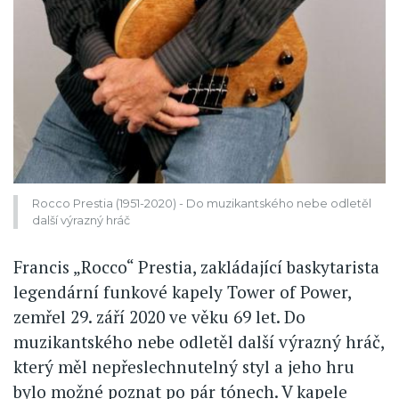
Rocco Prestia (1951-2020) - Do muzikantského nebe odletěl
další výrazný hráč
Francis „Rocco“ Prestia, zakládající baskytarista
legendární funkové kapely Tower of Power,
zemřel 29. září 2020 ve věku 69 let. Do
muzikantského nebe odletěl další výrazný hráč,
který měl nepřeslechnutelný styl a jeho hru
bylo možné poznat po pár tónech. V kapele