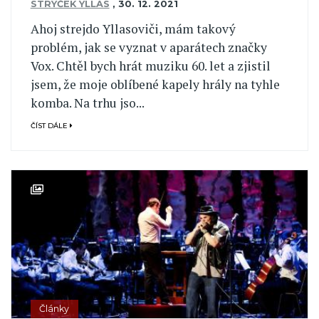
STRÝČEK YLLAS
,
30. 12. 2021
Ahoj strejdo Yllasoviči, mám takový
problém, jak se vyznat v aparátech značky
Vox. Chtěl bych hrát muziku 60. let a zjistil
jsem, že moje oblíbené kapely hrály na tyhle
komba. Na trhu jso...
ČÍST DÁLE
Články