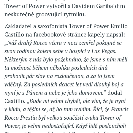
Tower of Power vytvořil s Davidem Garibaldim
neskutečně groovující rytmiku.
Zakladatel a saxofonista Tower of Power Emilio
Castillo na facebookové stránce kapely napsal:
„Náš drahý Rocco včera v noci zemřel pokojně se
svou rodinou kolem sebe v hospici v Las Vegas.
Některým z nás bylo požehnáno, že jsme s ním měli
tu možnost během několika posledních dnů
prohodit pár slov na rozloučenou, a za to jsem
vděčný. Za posledních dcacet let vedl dlouhý boj a
nyní je s Pánem a nebe je jeho domovem.“
dodal
Castillo.
„Bude mi velmi chybět, ale vím, že je nyní
v klidu, a těším se, až ho tam uvidím. Říci, že Francis
Rocco Prestia byl velkou součástí zvuku Tower of
Power, je velmi nedostačující. Když lidé poslouchali