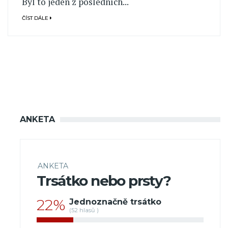
Byl to jeden z posledních...
ČÍST DÁLE
ANKETA
ANKETA
Trsátko nebo prsty?
22%
Jednoznačně trsátko
(52 hlasů )