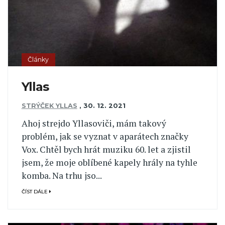
Články
Yllas
STRÝČEK YLLAS
,
30. 12. 2021
Ahoj strejdo Yllasoviči, mám takový
problém, jak se vyznat v aparátech značky
Vox. Chtěl bych hrát muziku 60. let a zjistil
jsem, že moje oblíbené kapely hrály na tyhle
komba. Na trhu jso...
ČÍST DÁLE