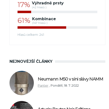
17%
Výhradně prsty
(42 hlasů )
61%
Kombinace
(147 hlasů )
Hlasů celkem: 241
NEJNOVĚJŠÍ ČLÁNKY
Neumann M50 v síni slávy NAMM
Panter
,
Pondělí, 18. 7. 2022