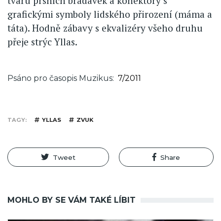
tvaru prsních bradavek a konektory s
grafickými symboly lidského přirození (máma a
táta). Hodně zábavy s ekvalizéry všeho druhu
přeje strýc Yllas.
Psáno pro časopis Muzikus
7/2011
TAGY
YLLAS
ZVUK
Tweet
Share
MOHLO BY SE VÁM TAKÉ LÍBIT