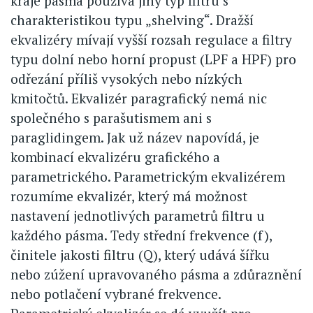
kraje pásma používá jiný typ filtru s
charakteristikou typu „shelving“. Dražší
ekvalizéry mívají vyšší rozsah regulace a filtry
typu dolní nebo horní propust (LPF a HPF) pro
odřezání příliš vysokých nebo nízkých
kmitočtů. Ekvalizér paragrafický nemá nic
společného s parašutismem ani s
paraglidingem. Jak už název napovídá, je
kombinací ekvalizéru grafického a
parametrického. Parametrickým ekvalizérem
rozumíme ekvalizér, který má možnost
nastavení jednotlivých parametrů filtru u
každého pásma. Tedy střední frekvence (f),
činitele jakosti filtru (Q), který udává šířku
nebo zúžení upravovaného pásma a zdůraznění
nebo potlačení vybrané frekvence.