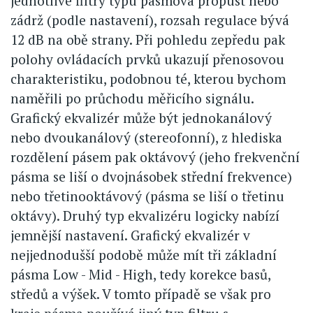
jednotlivé filtry typu pásmová propust nebo
zádrž (podle nastavení), rozsah regulace bývá
12 dB na obě strany. Při pohledu zepředu pak
polohy ovládacích prvků ukazují přenosovou
charakteristiku, podobnou té, kterou bychom
naměřili po průchodu měřicího signálu.
Grafický ekvalizér může být jednokanálový
nebo dvoukanálový (stereofonní), z hlediska
rozdělení pásem pak oktávový (jeho frekvenční
pásma se liší o dvojnásobek střední frekvence)
nebo třetinooktávový (pásma se liší o třetinu
oktávy). Druhý typ ekvalizéru logicky nabízí
jemnější nastavení. Grafický ekvalizér v
nejjednodušší podobě může mít tři základní
pásma Low - Mid - High, tedy korekce basů,
středů a výšek. V tomto případě se však pro