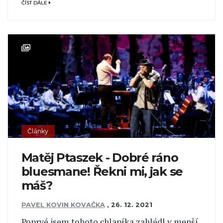
ČÍST DÁLE
Články
Matěj Ptaszek - Dobré ráno
bluesmane! Řekni mi, jak se
máš?
PAVEL KOVIN KOVAČKA
,
26. 12. 2021
Poprvé jsem tohoto chlapíka zahlédl v menší