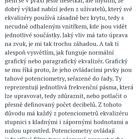
jsem se v praxi ještě nesetkal, ale myslím, že
dobrý výklad nabízí jeden z uživatelů, který své
ekvalizéry používá zásadně bez krytu, tedy s
necudně odhaleným vnitřkem, kde jsou vidět
jednotlivé součástky. Jaký vliv má tato úprava
na zvuk, je mi tak trochu záhadou. A tak ti
alespoň vysvětlím, jak funguje normální
grafický nebo paragrafický ekvalizér. Grafický
se mu říká proto, že jeho ovládacími prvky jsou
tahové potenciometry, seřazené do řady. Ty
reprezentují jednotlivá frekvenční pásma, která
lze upravovat, tedy zdůraznit, nebo potlačit o
přesně definovaný počet decibelů. Z tohoto
důvodu má každý z potenciometrů ekvalizéru
stupnici s kladnými i zápornými hodnotami a
nulou uprostřed. Potenciometry ovládají