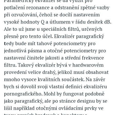
Parametrický ekvalizér se dá využít pro
potlačení rezonance a odstranění zpětné vazby
při ozvučování, čehož se docílí nastavením
vysoké hodnoty Q a útlumem v řádu desítek dB.
Ale to už jsme u speciálních filtrů, určených
přesně pro tento účel. Ekvalizér paragrafický
t
edy bude mít tahové potenciometry pro
jednotlivá pásma a otočné potenciometry pro
nastavení činitele jakosti a střední frekvence
filtru. Takový ekvalizér bývá v hardwarovém
provedení velice drahý, jelikož musí obsahovat
mnoho vysoce kvalitních součástek. Na závěr
bych si dovolil svoji vlastní definici ekvalizéru
pornografického. Mohl by fungovat podobně
jako paragrafický, ale po stránce designu by se
lišil například otočnými ovládacími prvky ve