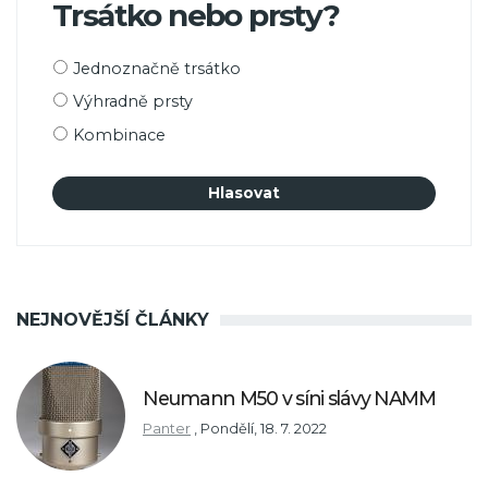
Trsátko nebo prsty?
Možnosti
Jednoznačně trsátko
výběru
Výhradně prsty
Kombinace
NEJNOVĚJŠÍ ČLÁNKY
Neumann M50 v síni slávy NAMM
Panter
,
Pondělí, 18. 7. 2022