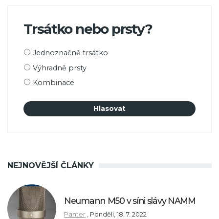
Trsátko nebo prsty?
Možnosti
Jednoznačně trsátko
výběru
Výhradně prsty
Kombinace
NEJNOVĚJŠÍ ČLÁNKY
Neumann M50 v síni slávy NAMM
Panter
,
Pondělí, 18. 7. 2022