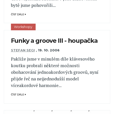
bytě jsme pohovořili...
ČÍST DÁLE
Workshopy
Funky a groove III - houpačka
STEFAN SEGI
,
19. 10. 2006
Pakliže jsme v minulém díle klávesového
koutku probrali některé možnosti
obohacování jednoakordových groovů, nyní
přijde řeč na nejjednodušší model
víceakordové harmonie...
ČÍST DÁLE