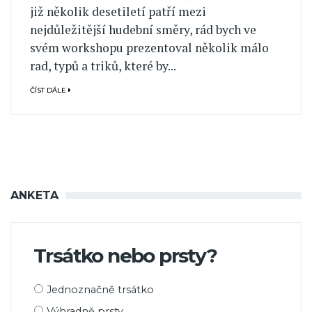
již několik desetiletí patří mezi
nejdůležitější hudební směry, rád bych ve
svém workshopu prezentoval několik málo
rad, typů a triků, které by...
ČÍST DÁLE
ANKETA
Trsátko nebo prsty?
Možnosti
Jednoznačně trsátko
výběru
Výhradně prsty