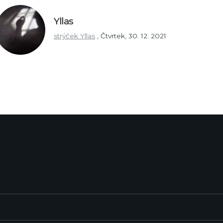
Yllas
strýček Yllas
,
Čtvrtek, 30. 12. 2021