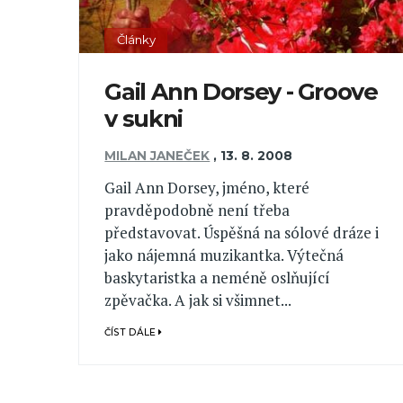
Články
Gail Ann Dorsey - Groove
v sukni
MILAN JANEČEK
,
13. 8. 2008
Gail Ann Dorsey, jméno, které
pravděpodobně není třeba
představovat. Úspěšná na sólové dráze i
jako nájemná muzikantka. Výtečná
baskytaristka a neméně oslňující
zpěvačka. A jak si všimnet...
ČÍST DÁLE