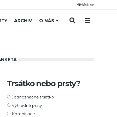
Přihlásit se
STY
ARCHIV
O NÁS
ANKETA
Trsátko nebo prsty?
Možnosti
Jednoznačně trsátko
výběru
Výhradně prsty
Kombinace