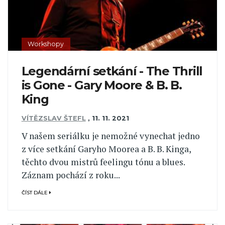
Workshopy
Legendární setkání - The Thrill
is Gone - Gary Moore & B. B.
King
VÍTĚZSLAV ŠTEFL
,
11. 11. 2021
V našem seriálku je nemožné vynechat jedno
z více setkání Garyho Moorea a B. B. Kinga,
těchto dvou mistrů feelingu tónu a blues.
Záznam pochází z roku...
ČÍST DÁLE