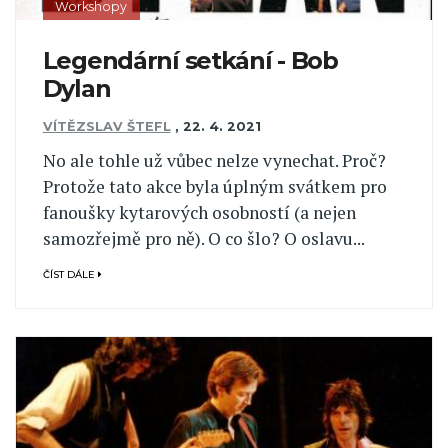
Workshopy
Legendární setkání - Bob
Dylan
VÍTĚZSLAV ŠTEFL
,
22. 4. 2021
No ale tohle už vůbec nelze vynechat. Proč?
Protože tato akce byla úplným svátkem pro
fanoušky kytarových osobností (a nejen
samozřejmě pro ně). O co šlo? O oslavu...
ČÍST DÁLE