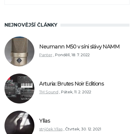
NEJNOVĚJŠÍ ČLÁNKY
Neumann M50 v síni slávy NAMM
Panter
,
Pondělí, 18. 7. 2022
Arturia: Brutes Noir Editions
TM Sound
,
Pátek, 11. 2. 2022
Yllas
strýček Yllas
,
Čtvrtek, 30. 12. 2021