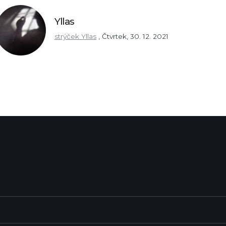
Yllas
strýček Yllas
,
Čtvrtek, 30. 12. 2021