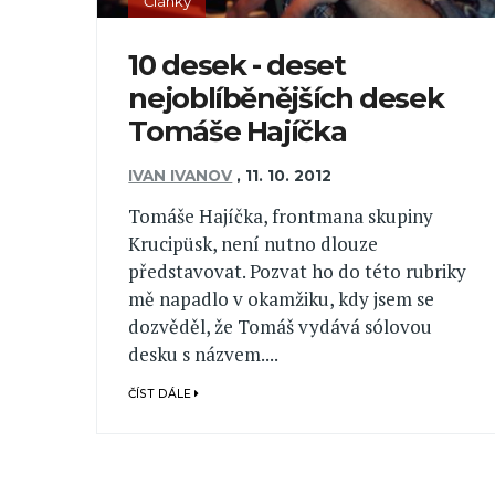
Články
10 desek - deset
nejoblíběnějších desek
Tomáše Hajíčka
IVAN IVANOV
,
11. 10. 2012
Tomáše Hajíčka, frontmana skupiny
Krucipüsk, není nutno dlouze
představovat. Pozvat ho do této rubriky
mě napadlo v okamžiku, kdy jsem se
dozvěděl, že Tomáš vydává sólovou
desku s názvem....
ČÍST DÁLE