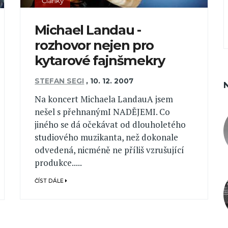
Články
Michael Landau -
rozhovor nejen pro
kytarové fajnšmekry
STEFAN SEGI
,
10. 12. 2007
Na koncert Michaela LandauA jsem
nešel s přehnanýmI NADĚJEMI. Co
jiného se dá očekávat od dlouholetého
studiového muzikanta, než dokonale
odvedená, nicméně ne příliš vzrušující
produkce.....
ČÍST DÁLE