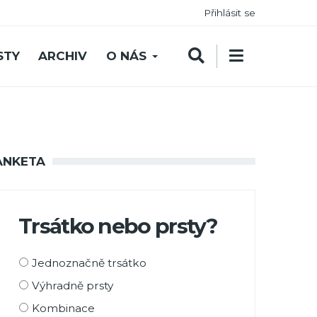
Přihlásit se
STY
ARCHIV
O NÁS
ANKETA
Trsátko nebo prsty?
Možnosti
Jednoznačně trsátko
výběru
Výhradně prsty
Kombinace