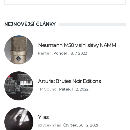
NEJNOVĚJŠÍ ČLÁNKY
Neumann M50 v síni slávy NAMM
Panter
,
Pondělí, 18. 7. 2022
Arturia: Brutes Noir Editions
TM Sound
,
Pátek, 11. 2. 2022
Yllas
strýček Yllas
,
Čtvrtek, 30. 12. 2021