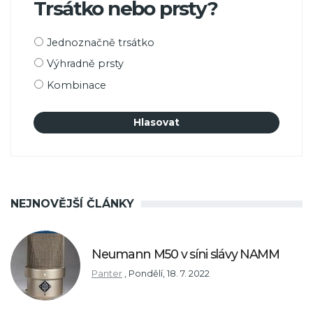
Trsátko nebo prsty?
Možnosti
Jednoznačně trsátko
výběru
Výhradně prsty
Kombinace
NEJNOVĚJŠÍ ČLÁNKY
Neumann M50 v síni slávy NAMM
Panter
,
Pondělí, 18. 7. 2022