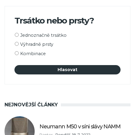
Trsátko nebo prsty?
Možnosti
Jednoznačně trsátko
výběru
Výhradně prsty
Kombinace
NEJNOVĚJŠÍ ČLÁNKY
Neumann M50 v síni slávy NAMM
Panter
,
Pondělí, 18. 7. 2022