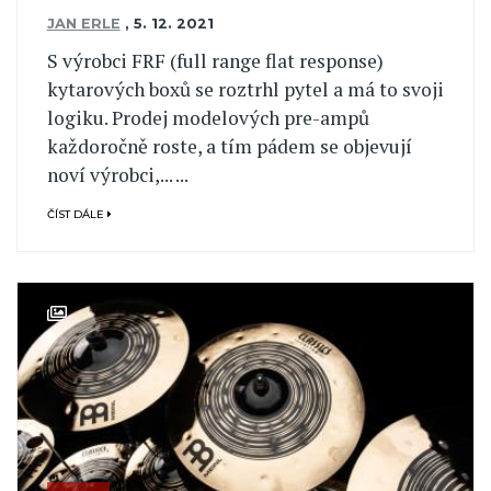
JAN ERLE
,
5. 12. 2021
S výrobci FRF (full range flat response)
kytarových boxů se roztrhl pytel a má to svoji
logiku. Prodej modelových pre-ampů
každoročně roste, a tím pádem se objevují
noví výrobci,... ...
ČÍST DÁLE