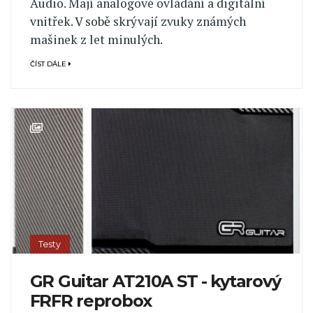
Audio. Mají analogové ovládání a digitální
vnitřek. V sobě skrývají zvuky známých
mašinek z let minulých.
ČÍST DÁLE
Testy
GR Guitar AT210A ST - kytarový
FRFR reprobox