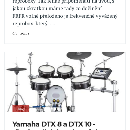
reproboxy. Tak lehké připomenutí na úvod, s
jakou zkratkou máme tady co dočinění -
FRFR volně přeloženo je frekvenčně vyvážený
reprobox, který... ...
ČÍST DÁLE
Testy
Yamaha DTX 8 a DTX 10 -