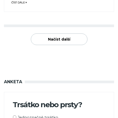
ČÍST DÁLE
Načíst další
ANKETA
Trsátko nebo prsty?
Možnosti
Jednoznačně trsátko