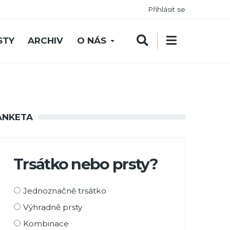
Přihlásit se
STY
ARCHIV
O NÁS
ANKETA
Trsátko nebo prsty?
Možnosti
Jednoznačně trsátko
výběru
Výhradně prsty
Kombinace