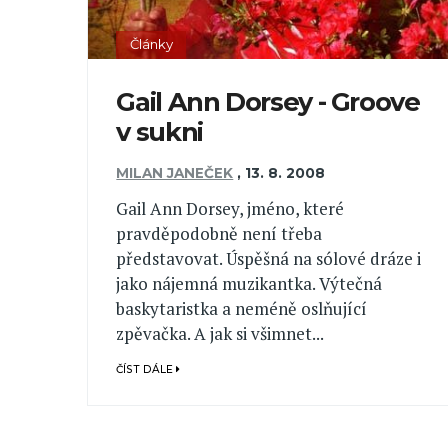
Články
Gail Ann Dorsey - Groove
v sukni
MILAN JANEČEK
,
13. 8. 2008
Gail Ann Dorsey, jméno, které
pravděpodobně není třeba
představovat. Úspěšná na sólové dráze i
jako nájemná muzikantka. Výtečná
baskytaristka a neméně oslňující
zpěvačka. A jak si všimnet...
ČÍST DÁLE