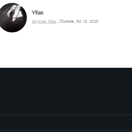
Yllas
strýček Yllas
,
Čtvrtek, 30. 12. 2021