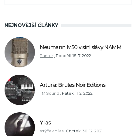
NEJNOVĚJŠÍ ČLÁNKY
Neumann M50 v síni slávy NAMM
Panter
,
Pondělí, 18. 7. 2022
Arturia: Brutes Noir Editions
TM Sound
,
Pátek, 11. 2. 2022
Yllas
strýček Yllas
,
Čtvrtek, 30. 12. 2021