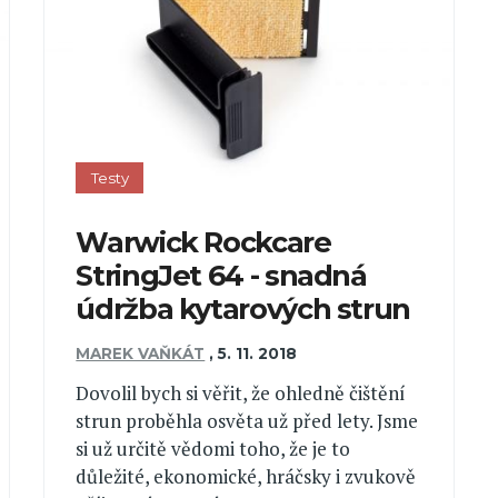
Testy
Warwick Rockcare
StringJet 64 - snadná
údržba kytarových strun
MAREK VAŇKÁT
,
5. 11. 2018
Dovolil bych si věřit, že ohledně čištění
strun proběhla osvěta už před lety. Jsme
si už určitě vědomi toho, že je to
důležité, ekonomické, hráčsky i zvukově