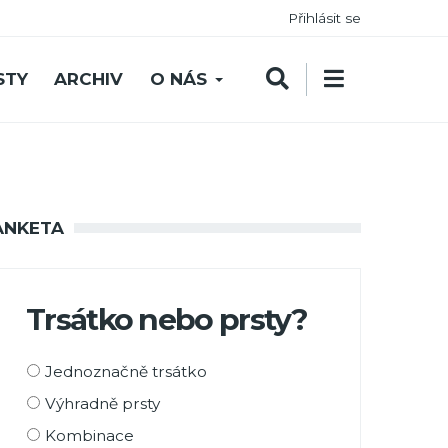
Přihlásit se
STY
ARCHIV
O NÁS
ANKETA
Trsátko nebo prsty?
Možnosti
Jednoznačně trsátko
výběru
Výhradně prsty
Kombinace