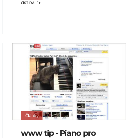
ČÍST DÁLE
Články
www tip - Piano pro