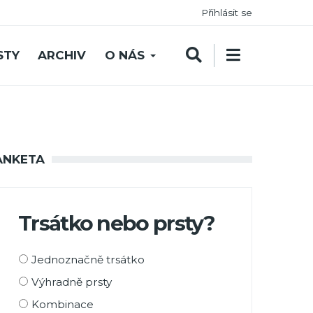
Přihlásit se
STY
ARCHIV
O NÁS
ANKETA
Trsátko nebo prsty?
Možnosti
Jednoznačně trsátko
výběru
Výhradně prsty
Kombinace