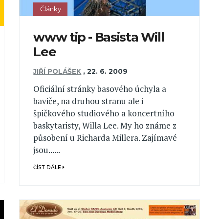
Články
www tip - Basista Will
Lee
JIŘÍ POLÁŠEK
,
22. 6. 2009
Oficiální stránky basového úchyla a
baviče, na druhou stranu ale i
špičkového studiového a koncertního
baskytaristy, Willa Lee. My ho známe z
působení u Richarda Millera. Zajímavé
jsou......
ČÍST DÁLE