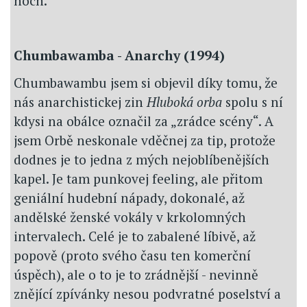
hoch.
Chumbawamba - Anarchy (1994)
Chumbawambu jsem si objevil díky tomu, že
nás anarchistickej zin
Hluboká orba
spolu s ní
kdysi na obálce označil za „zrádce scény“. A
jsem Orbě neskonale vděčnej za tip, protože
dodnes je to jedna z mých nejoblíbenějších
kapel. Je tam punkovej feeling, ale přitom
geniální hudební nápady, dokonalé, až
andělské ženské vokály v krkolomných
intervalech. Celé je to zabalené líbivě, až
popově (proto svého času ten komerční
úspěch), ale o to je to zrádnější - nevinně
znějící zpívánky nesou podvratné poselství a