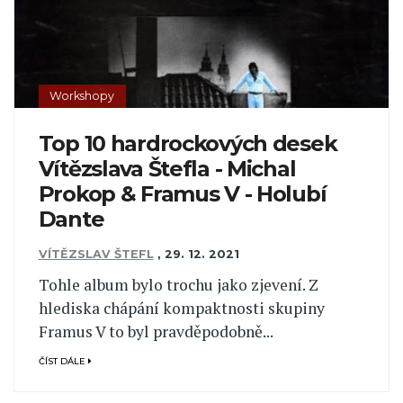
Workshopy
Top 10 hardrockových desek
Vítězslava Štefla - Michal
Prokop & Framus V - Holubí
Dante
VÍTĚZSLAV ŠTEFL
,
29. 12. 2021
Tohle album bylo trochu jako zjevení. Z
hlediska chápání kompaktnosti skupiny
Framus V to byl pravděpodobně...
ČÍST DÁLE