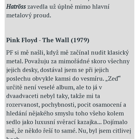
Hatröss
zavedla už úplně mimo hlavní
metalový proud.
Pink Floyd - The Wall (1979)
PF si mě našli, když mě začínal nudit klasický
metal. Považuju za mimořádné skoro všechny
jejich desky, dostával jsem se při jejich
poslechu obvykle kamsi do vesmíru. „Zeď“
určitě není veselé album, ale to já v
dvaadvaceti nebyl taky, takže mi ta
rozervanost, pochybnosti, pocit osamocení a
hledání nějakého smyslu toho všeho kolem
sedlo jako luxusní svěrací kazajka... Dojímalo
mě, že někdo řeší to samé. Nu, byl jsem citlivej