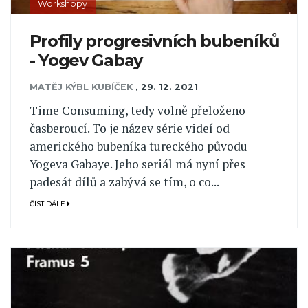
Workshopy
Profily progresivních bubeníků
- Yogev Gabay
MATĚJ KÝBL KUBÍČEK
,
29. 12. 2021
Time Consuming, tedy volně přeloženo
časberoucí. To je název série videí od
amerického bubeníka tureckého původu
Yogeva Gabaye. Jeho seriál má nyní přes
padesát dílů a zabývá se tím, o co...
ČÍST DÁLE