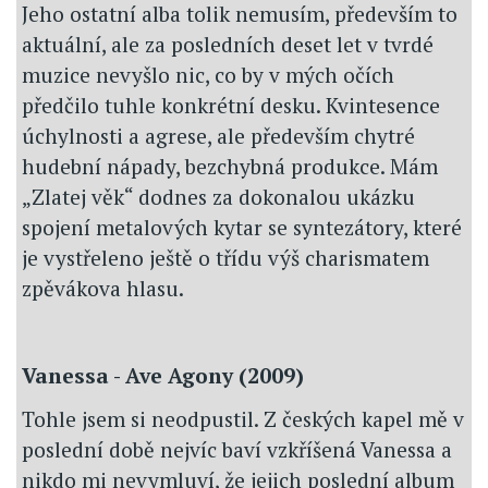
Jeho ostatní alba tolik nemusím, především to
aktuální, ale za posledních deset let v tvrdé
muzice nevyšlo nic, co by v mých očích
předčilo tuhle konkrétní desku. Kvintesence
úchylnosti a agrese, ale především chytré
hudební nápady, bezchybná produkce. Mám
„Zlatej věk“ dodnes za dokonalou ukázku
spojení metalových kytar se syntezátory, které
je vystřeleno ještě o třídu výš charismatem
zpěvákova hlasu.
Vanessa - Ave Agony (2009)
Tohle jsem si neodpustil. Z českých kapel mě v
poslední době nejvíc baví vzkříšená Vanessa a
nikdo mi nevymluví, že jejich poslední album