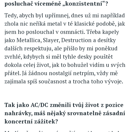
posluchač víceméně „konzistentní“?
Tedy, abych byl upřímnej, dnes už mi například
zhola nic neříká metal v té klasické podobě, jak
jsem ho poslouchal v osmnácti. Třeba kapely
jako Metallica, Slayer, Destruction a desítky
dalších respektuju, ale přišlo by mi poněkud
zvrhlé, kdybych si měl tyhle desky pouštět
dokola celej život, jak to bohužel vidím u svých
přátel. Já žádnou nostalgií netrpím, vždy mě
zajímala spíš současnost a trocha toho vývoje.
Tak jako AC/DC změnili tvůj život z pozice
nahrávky, máš nějaký srovnatelně zásadní
koncertní zážitek?