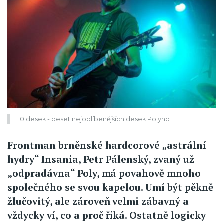
10 desek - deset nejoblíbenějších desek Polyho
Frontman brněnské hardcorové „astrální
hydry“ Insania, Petr Pálenský, zvaný už
„odpradávna“ Poly, má povahově mnoho
společného se svou kapelou. Umí být pěkně
žlučovitý, ale zároveň velmi zábavný a
vždycky ví, co a proč říká. Ostatně logicky