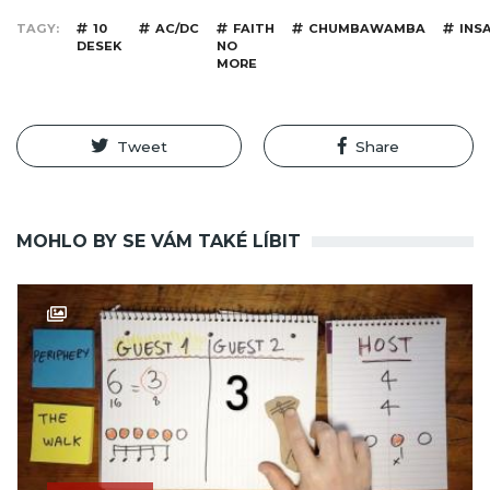
TAGY
10
AC/DC
FAITH
CHUMBAWAMBA
INS
DESEK
NO
MORE
Tweet
Share
MOHLO BY SE VÁM TAKÉ LÍBIT