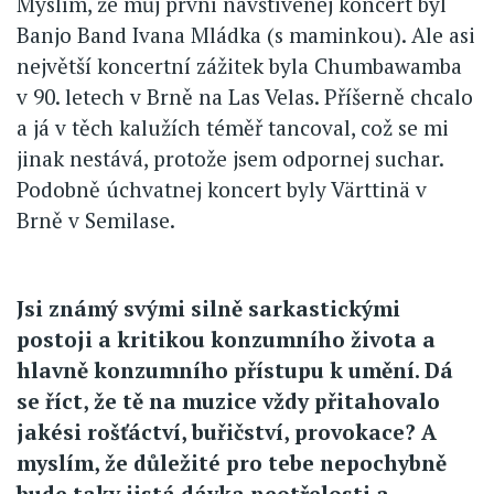
Myslím, že můj první navštívenej koncert byl
Banjo Band Ivana Mládka (s maminkou). Ale asi
největší koncertní zážitek byla Chumbawamba
v 90. letech v Brně na Las Velas. Příšerně chcalo
a já v těch kalužích téměř tancoval, což se mi
jinak nestává, protože jsem odpornej suchar.
Podobně úchvatnej koncert byly Värttinä v
Brně v Semilase.
Jsi známý svými silně sarkastickými
postoji a kritikou konzumního života a
hlavně konzumního přístupu k umění. Dá
se říct, že tě na muzice vždy přitahovalo
jakési rošťáctví, buřičství, provokace? A
myslím, že důležité pro tebe nepochybně
bude taky jistá dávka neotřelosti a