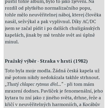
pustil tohle album, bylo to jako zjevení. Na
rozdíl od plytkého normalizačního popu,
tohle mělo neuvěřitelnej náboj, kterej člověka
nasál, sežvýkal a pak vyplivnul. Díky AC/DC
jsem se začal pídit i po dalších chuligánských
kapelách, jinak by mě tenhle svět asi úplně
minul.
Pražský výběr - Straka v hrsti (1982)
Toto byla moje modla. Žádná česká kapela už
mě potom nikdy nedokázala takhle strhnout.
„Tlustý chlapec rytmus dřel...“
- při tom mám
mrazení dodnes. Pavlíček je fenomenální, jeho
kytara tu zní jako z jiného světa, drhne, řeže a
křičí v neuvěřitelných harmoniích, a Kocábův