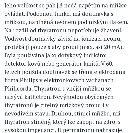
Jeho velikost se pak již nedá napětím na mřížce
ovládat. Podobnou funkci má doutnavka s
mřížkou, naplněná neonem pod nízkým tlakem.
Na rozdíl od thyratronu nepotřebuje žhavení.
Vodivost doutnavky závisí na ionizaci neonu,
protéká jí pouze slabý proud (max. asi 20 mA).
Byla používána jako dotykový indikátor,
detektor kovů nebo generátor kmitů. V 60.
letech použila doutnavek se třemi elektrodami
firma Philips v elektronkových varhanách
Philicorda. Thyratron s vnější mřížkou se
nazývá kathetron. Nevýhodou obyčejných
thyratronů je citelný mřížkový proud i v
nevodivém stavu. Druhou, stínicí mřížku, má
thyratron stíněný, který lze zapojit na zdroj s
vysokou impedancí. U permatronu nahrazuje