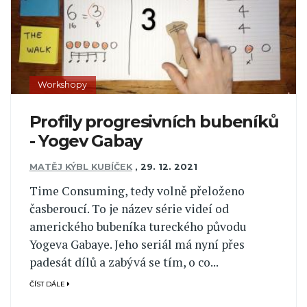
Workshopy
Profily progresivních bubeníků
- Yogev Gabay
MATĚJ KÝBL KUBÍČEK
,
29. 12. 2021
Time Consuming, tedy volně přeloženo
časberoucí. To je název série videí od
amerického bubeníka tureckého původu
Yogeva Gabaye. Jeho seriál má nyní přes
padesát dílů a zabývá se tím, o co...
ČÍST DÁLE