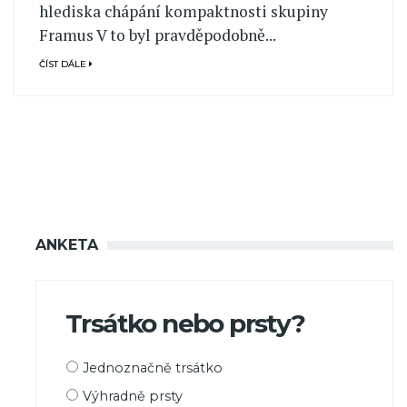
hlediska chápání kompaktnosti skupiny
Framus V to byl pravděpodobně...
ČÍST DÁLE
ANKETA
Trsátko nebo prsty?
Možnosti
Jednoznačně trsátko
výběru
Výhradně prsty