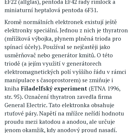
EF22 (allglas), pentoda EF42 řady rimlock a
miniaturní heptalová pentoda 6F31.
Kromě normálních elektronek existují ještě
elektronky speciální. Jednou z nich je thyratron
(mřížková výbojka, plynem plněná trioda pro
spínací účely). Používal se nejčastěji jako
usměrňovač nebo generátor kmitů. O této
triodě (a jejím využití v generátorech
elektromagnetických polí vyššího řádu v rámci
manipulace s časoprostorem) se zmiňuje i
kniha
Filadelfský experiment
(ETNA 1996,
str. 95). Označení thyratron zavedla firma
General Electric. Tato elektronka obsahuje
rtuťové páry. Napětí na mřížce neřídí hodnotu
proudu mezi katodou a anodou, ale určuje
jenom okamžik, kdy anodový proud nasadí.