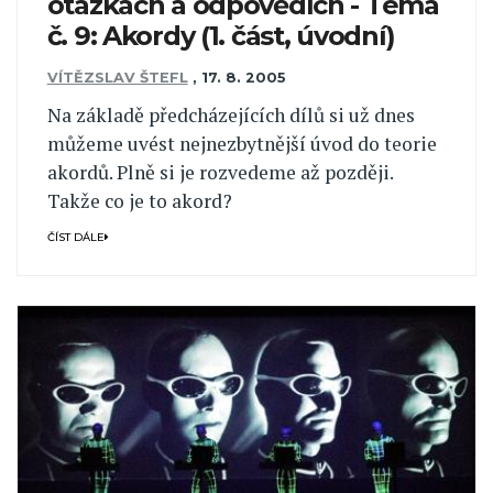
otázkách a odpovědích - Téma
č. 9: Akordy (1. část, úvodní)
VÍTĚZSLAV ŠTEFL
,
17. 8. 2005
Na základě předcházejících dílů si už dnes
můžeme uvést nejnezbytnější úvod do teorie
akordů. Plně si je rozvedeme až později.
Takže co je to akord?
ČÍST DÁLE