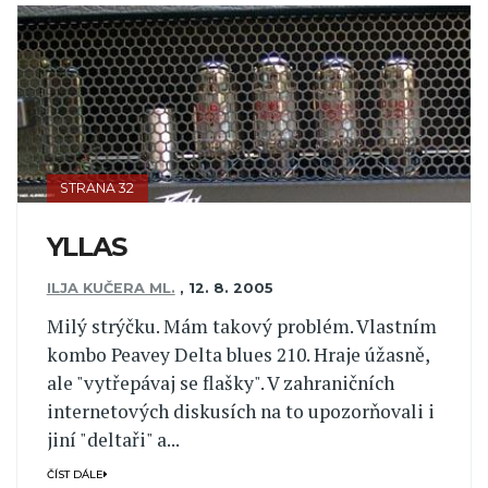
STRANA 32
YLLAS
ILJA KUČERA ML.
,
12. 8. 2005
Milý strýčku. Mám takový problém. Vlastním
kombo Peavey Delta blues 210. Hraje úžasně,
ale "vytřepávaj se flašky". V zahraničních
internetových diskusích na to upozorňovali i
jiní "deltaři" a...
ČÍST DÁLE