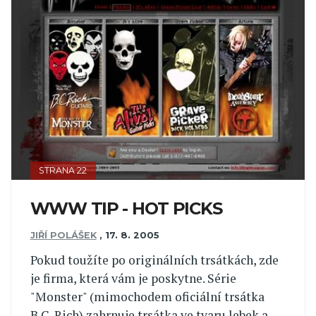
STRANA 22
WWW TIP - HOT PICKS
JIŘÍ POLÁŠEK
,
17. 8. 2005
Pokud toužíte po originálních trsátkách, zde
je firma, která vám je poskytne. Série
"Monster" (mimochodem oficiální trsátka
B.C. Rich) zahrnuje trsátka ve tvaru lebek a