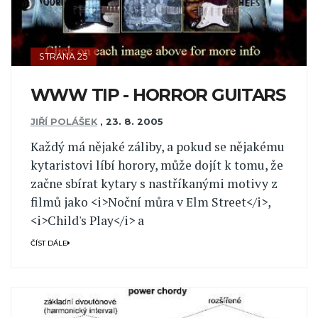
STRANA 25
WWW TIP - HORROR GUITARS
JIŘÍ POLÁŠEK
,
23. 8. 2005
Každý má nějaké záliby, a pokud se nějakému
kytaristovi líbí horory, může dojít k tomu, že
začne sbírat kytary s nastříkanými motivy z
filmů jako <i>Noční můra v Elm Street</i>,
<i>Child's Play</i> a
ČÍST DÁLE