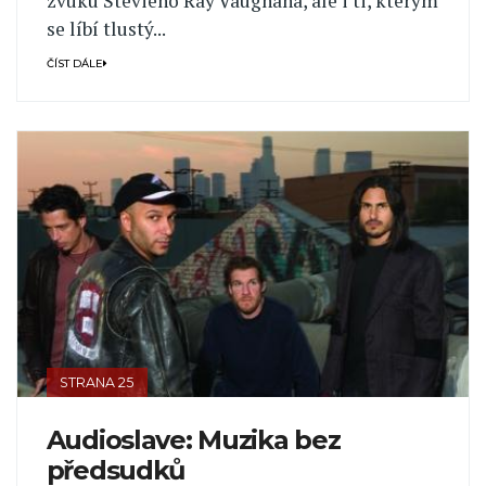
zvuku Stevieho Ray Vaughana, ale i ti, kterým
se líbí tlustý...
ČÍST DÁLE
STRANA 25
Audioslave: Muzika bez
předsudků