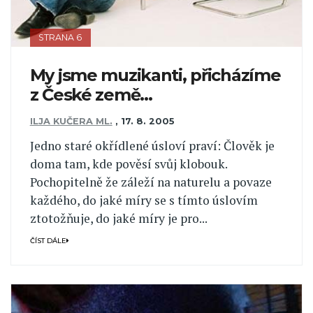
STRANA 6
My jsme muzikanti, přicházíme
z České země...
ILJA KUČERA ML.
,
17. 8. 2005
Jedno staré okřídlené úsloví praví: Člověk je
doma tam, kde pověsí svůj klobouk.
Pochopitelně že záleží na naturelu a povaze
každého, do jaké míry se s tímto úslovím
ztotožňuje, do jaké míry je pro...
ČÍST DÁLE