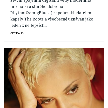
živým spojením digitální vědy moderního
hip-hopu a starého dobrého
Rhythm&amp;Blues. Je spoluzakladatelem
kapely The Roots a všeobecně uznáván jako
jeden z nejlepších...
ČÍST DÁLE