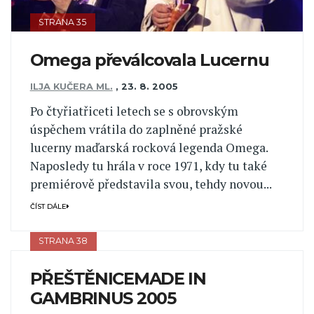
STRANA 35
Omega převálcovala Lucernu
ILJA KUČERA ML.
,
23. 8. 2005
Po čtyřiatřiceti letech se s obrovským
úspěchem vrátila do zaplněné pražské
lucerny maďarská rocková legenda Omega.
Naposledy tu hrála v roce 1971, kdy tu také
premiérově představila svou, tehdy novou...
ČÍST DÁLE
STRANA 38
PŘEŠTĚNICEMADE IN
GAMBRINUS 2005