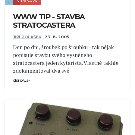
STRANA 24
WWW TIP - STAVBA
STRATOCASTERA
JIŘÍ POLÁŠEK
,
23. 8. 2005
Den po dni, šroubek po šroubku - tak nějak
popisuje stavbu svého vysněného
stratocastera jeden kytarista. Vlastně takhle
zdokumentoval dva své
ČÍST DÁLE