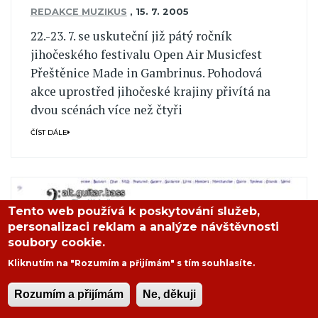
REDAKCE MUZIKUS
,
15. 7. 2005
22.-23. 7. se uskuteční již pátý ročník
jihočeského festivalu Open Air Musicfest
Přeštěnice Made in Gambrinus. Pohodová
akce uprostřed jihočeské krajiny přivítá na
dvou scénách více než čtyři
ČÍST DÁLE
Tento web používá k poskytování služeb,
personalizaci reklam a analýze návštěvnosti
soubory cookie.
Kliknutím na "Rozumím a přijímám" s tím souhlasíte.
Rozumím a přijímám
Ne, děkuji