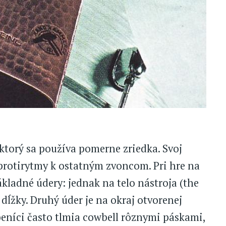
 ktorý sa používa pomerne zriedka. Svoj
 protirytmy k ostatným zvoncom. Pri hre na
kladné údery: jednak na telo nástroja (the
 dĺžky. Druhý úder je na okraj otvorenej
beníci často tlmia cowbell rôznymi páskami,