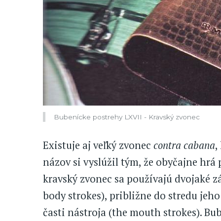
Bubenícke postrehy LXVII - Kravský zvonec
Existuje aj veľký zvonec
contra cabana
,
názov si vyslúžil tým, že obyčajne hrá
kravský zvonec sa používajú dvojaké zá
body strokes), približne do stredu jeho
časti nástroja (the mouth strokes). Bu