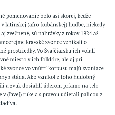
dné pomenovanie bolo asi skorej, keďže
 v latinskej (afro-kubánskej) hudbe, niekedy
o aj zvečnené, sú nahrávky z rokov 1924 až
amozrejme kravské zvonce vznikali o
é prostriedky. Vo Švajčiarsku ich volali
né miesto v ich folklóre, ale aj pri
ské zvonce vo vnútri korpusu majú zvoniace
pohyb stáda. Ako vznikol z toho hudobný
li a zvuk dosiahli úderom priamo na telo
 v (ľavej) ruke a s pravou udierali palicou z
kladiva.