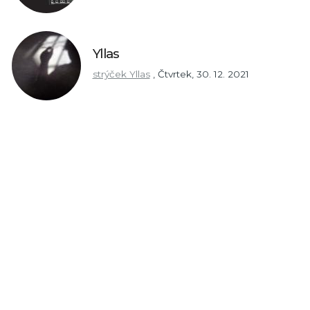
Yllas
strýček Yllas
,
Čtvrtek, 30. 12. 2021