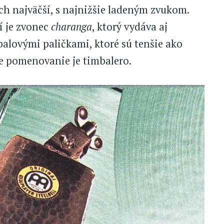
ich najväčší, s najnižšie ladeným zvukom.
 je zvonec
charanga
, ktorý vydáva aj
mbalovými paličkami, ktoré sú tenšie ako
e pomenovanie je timbalero.