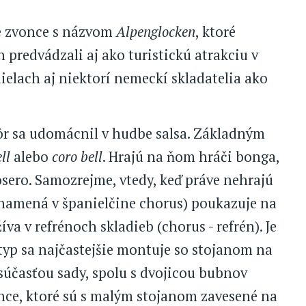
é zvonce s názvom
Alpenglocken
, ktoré
h predvádzali aj ako turistickú atrakciu v
 dielach aj niektorí nemeckí skladatelia ako
r sa udomácnil v hudbe salsa. Základným
ll
alebo
coro bell
. Hrajú na ňom hráči bonga,
osero. Samozrejme, vtedy, keď práve nehrajú
namená v španielčine chorus) poukazuje na
íva v refrénoch skladieb (chorus - refrén). Je
 typ sa najčastejšie montuje so stojanom na
j súčasťou sady, spolu s dvojicou bubnov
once, ktoré sú s malým stojanom zavesené na