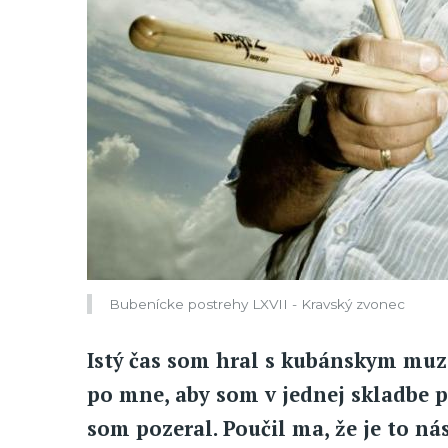
Bubenícke postrehy LXVII - Kravský zvonec
Istý čas som hral s kubánskym mu
po mne, aby som v jednej skladbe 
som pozeral. Poučil ma, že je to n