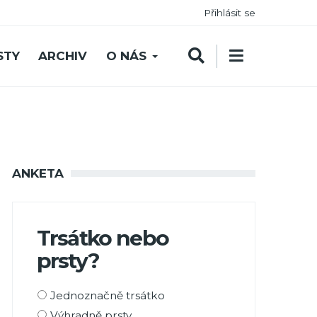
Přihlásit se
STY
ARCHIV
O NÁS
ANKETA
Trsátko nebo
prsty?
Možnosti
Jednoznačně trsátko
výběru
Výhradně prsty