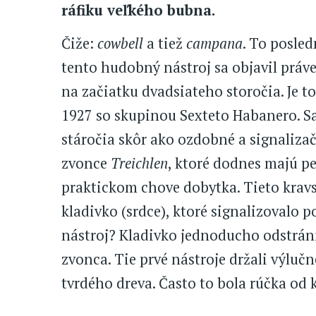
ráfiku veľkého bubna.
Čiže:
cowbell
a tiež
campana
. To posle
tento hudobný nástroj sa objavil práve
na začiatku dvadsiateho storočia. Je t
1927 so skupinou Sexteto Habanero. S
stáročia skôr ako ozdobné a signalizačn
zvonce
Treichlen
, ktoré dodnes majú pev
praktickom chove dobytka. Tieto krav
kladivko (srdce), ktoré signalizovalo 
nástroj? Kladivko jednoducho odstráni
zvonca. Tie prvé nástroje držali výlučne
tvrdého dreva. Často to bola rúčka od 