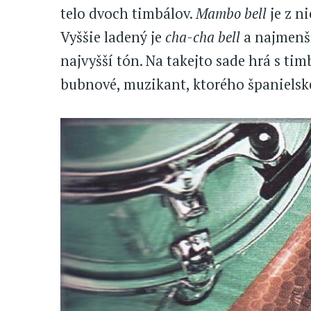
telo dvoch timbálov.
Mambo bell
je z n
Vyššie ladený je
cha-cha bell
a najmenší
najvyšší tón. Na takejto sade hrá s ti
bubnové, muzikant, ktorého španielsk