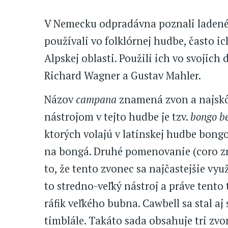
V Nemecku odpradávna poznali laden
používali vo folklórnej hudbe, často ic
Alpskej oblasti. Použili ich vo svojich
Richard Wagner a Gustav Mahler.
Názov
campana
znamená zvon a najskô
nástrojom v tejto hudbe je tzv.
bongo be
ktorých volajú v latinskej hudbe bong
na bongá. Druhé pomenovanie (coro z
to, že tento zvonec sa najčastejšie využ
to stredno-veľký nástroj a práve tento
ráfik veľkého bubna. Cawbell sa stal a
timblále. Takáto sada obsahuje tri zv