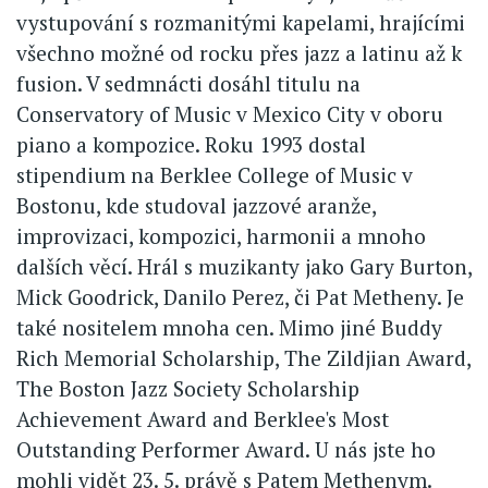
vystupování s rozmanitými kapelami, hrajícími
všechno možné od rocku přes jazz a latinu až k
fusion. V sedmnácti dosáhl titulu na
Conservatory of Music v Mexico City v oboru
piano a kompozice. Roku 1993 dostal
stipendium na Berklee College of Music v
Bostonu, kde studoval jazzové aranže,
improvizaci, kompozici, harmonii a mnoho
dalších věcí. Hrál s muzikanty jako Gary Burton,
Mick Goodrick, Danilo Perez, či Pat Metheny. Je
také nositelem mnoha cen. Mimo jiné Buddy
Rich Memorial Scholarship, The Zildjian Award,
The Boston Jazz Society Scholarship
Achievement Award and Berklee's Most
Outstanding Performer Award. U nás jste ho
mohli vidět 23. 5. právě s Patem Methenym.