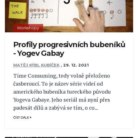
Workshopy
Profily progresivních bubeníků
- Yogev Gabay
MATĚJ KÝBL KUBÍČEK
,
29. 12. 2021
Time Consuming, tedy volně přeloženo
časberoucí. To je název série videí od
amerického bubeníka tureckého původu
Yogeva Gabaye. Jeho seriál má nyní přes
padesát dílů a zabývá se tím, o co...
ČÍST DÁLE