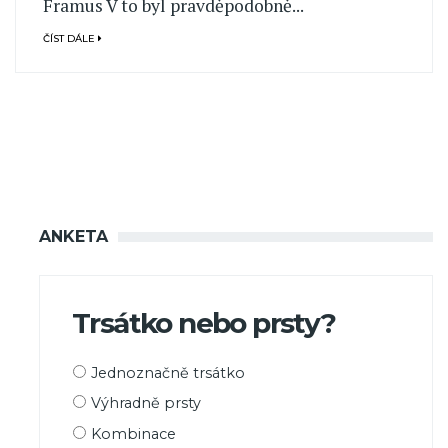
Framus V to byl pravděpodobně...
ČÍST DÁLE
ANKETA
Trsátko nebo prsty?
Možnosti
Jednoznačně trsátko
výběru
Výhradně prsty
Kombinace