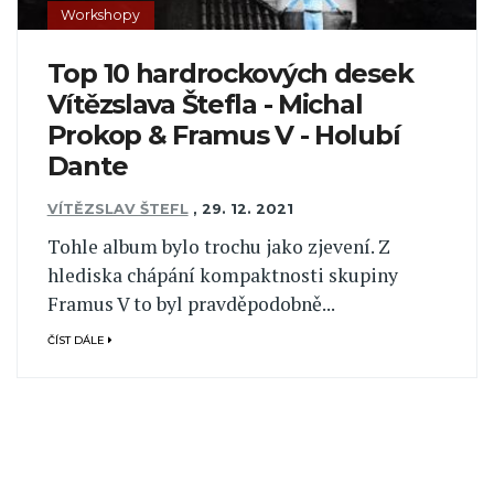
Workshopy
Top 10 hardrockových desek
Vítězslava Štefla - Michal
Prokop & Framus V - Holubí
Dante
VÍTĚZSLAV ŠTEFL
,
29. 12. 2021
Tohle album bylo trochu jako zjevení. Z
hlediska chápání kompaktnosti skupiny
Framus V to byl pravděpodobně...
ČÍST DÁLE