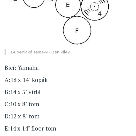
Bubenické sestavy - Ben Riley
Bicí: Yamaha
A:18 x 14" kopák
B:14 x 5" virbl
C:10 x 8" tom
D:12 x 8" tom
E:14 x 14" floor tom