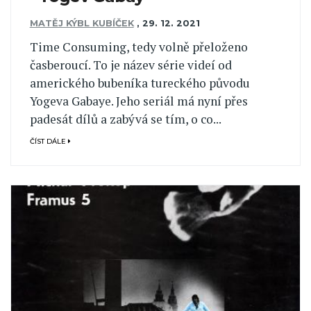
MATĚJ KÝBL KUBÍČEK
,
29. 12. 2021
Time Consuming, tedy volně přeloženo
časberoucí. To je název série videí od
amerického bubeníka tureckého původu
Yogeva Gabaye. Jeho seriál má nyní přes
padesát dílů a zabývá se tím, o co...
ČÍST DÁLE