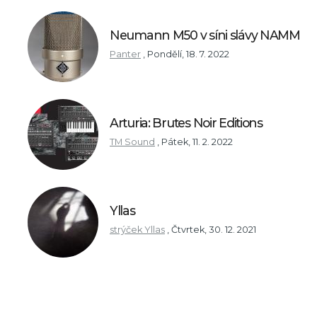
Neumann M50 v síni slávy NAMM
Panter
,
Pondělí, 18. 7. 2022
Arturia: Brutes Noir Editions
TM Sound
,
Pátek, 11. 2. 2022
Yllas
strýček Yllas
,
Čtvrtek, 30. 12. 2021