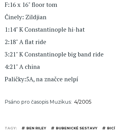
F:16 x 16" floor tom
Činely: Zildjian
1:14" K Constantinople hi-hat
2:18" A flat ride
3:21" K Constantinople big band ride
4:21" A china
Paličky:5A, na značce nelpí
Psáno pro časopis Muzikus
4/2005
TAGY
BEN RILEY
BUBENICKÉ SESTAVY
BICÍ