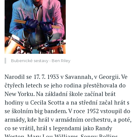
Bubenické sestavy - Ben Riley
Narodil se 17. 7. 1933 v Savannah, v Georgii. Ve
čtyřech letech se jeho rodina přestěhovala do
New Yorku. Na základní škole začínal brát
hodiny u Cecila Scotta a na střední začal hrát s
se školním big bandem. V roce 1952 vstoupil do
armády, kde hrál v armádním orchestru, a poté,
co se vrátil, hrál s legendami jako Randy
Weston, Mary Lou Williams, Sonny Rollins,