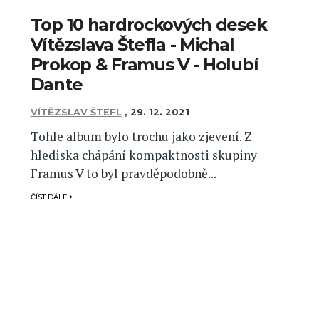
Top 10 hardrockových desek
Vítězslava Štefla - Michal
Prokop & Framus V - Holubí
Dante
VÍTĚZSLAV ŠTEFL
,
29. 12. 2021
Tohle album bylo trochu jako zjevení. Z
hlediska chápání kompaktnosti skupiny
Framus V to byl pravděpodobně...
ČÍST DÁLE