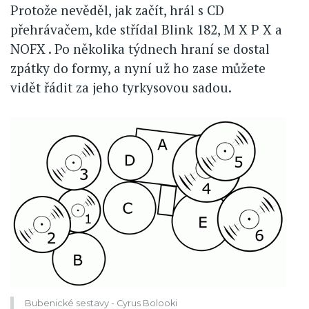
Protože nevěděl, jak začít, hrál s CD
přehrávačem, kde střídal Blink 182, M X P X a
NOFX . Po několika týdnech hraní se dostal
zpátky do formy, a nyní už ho zase můžete
vidět řádit za jeho tyrkysovou sadou.
Bubenické sestavy - Cyrus Bolooki