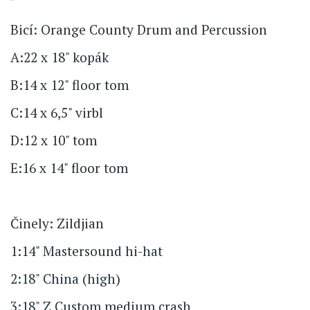
Bicí: Orange County Drum and Percussion
A:22 x 18" kopák
B:14 x 12" floor tom
C:14 x 6,5" virbl
D:12 x 10" tom
E:16 x 14" floor tom
Činely: Zildjian
1:14" Mastersound hi-hat
2:18" China (high)
3:18" Z Custom medium crash