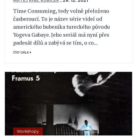
MATĚJ KÝBL KUBÍČEK
,
29. 12. 2021
Time Consuming, tedy volně přeloženo
časberoucí. To je název série videí od
amerického bubeníka tureckého původu
Yogeva Gabaye. Jeho seriál má nyní přes
padesát dílů a zabývá se tím, o co...
ČÍST DÁLE
Workshopy