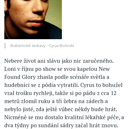
Bubenické sestavy - Cyrus Bolooki
Nebere život ani slávu jako nic zaručeného.
Loni v říjnu po show se svou kapelou New
Found Glory zhasla podle scénáře světla a
hudebníci se z pódia vytratili. Cyrus to bohužel
vzal trošku rychleji, takže si po pádu z cca 12
metrů zlomil ruku a tři žebra na zádech a
nebylo jisté, zda ještě vůbec někdy bude hrát.
Nicméně se mu dostalo kvalitní lékařské péče, a
dva týdny po sundání sádry začal hrát znovu.