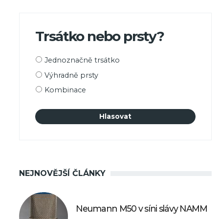
Trsátko nebo prsty?
Možnosti
Jednoznačně trsátko
výběru
Výhradně prsty
Kombinace
NEJNOVĚJŠÍ ČLÁNKY
Neumann M50 v síni slávy NAMM