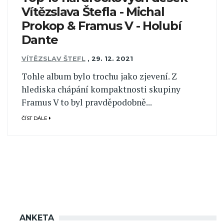
Vítězslava Štefla - Michal
Prokop & Framus V - Holubí
Dante
VÍTĚZSLAV ŠTEFL
,
29. 12. 2021
Tohle album bylo trochu jako zjevení. Z
hlediska chápání kompaktnosti skupiny
Framus V to byl pravděpodobně...
ČÍST DÁLE
ANKETA