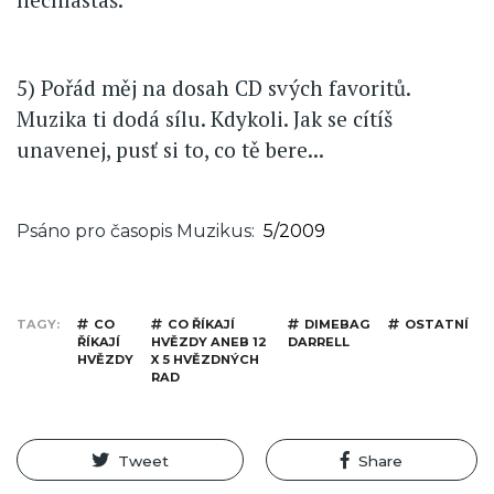
5) Pořád měj na dosah CD svých favoritů.
Muzika ti dodá sílu. Kdykoli. Jak se cítíš
unavenej, pusť si to, co tě bere...
Psáno pro časopis Muzikus
5/2009
TAGY
CO
CO ŘÍKAJÍ
DIMEBAG
OSTATNÍ
ŘÍKAJÍ
HVĚZDY ANEB 12
DARRELL
HVĚZDY
X 5 HVĚZDNÝCH
RAD
Tweet
Share