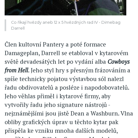
Co říkají hvězdy aneb 12 x 5 hvězdných rad IV - Dimebag
Darrell
Člen kultovní Pantery a poté formace
Damageplan, Darrell se etabloval v kytarovém
světě devadesátých let po vydání alba
Cowboys
from Hell
. Jeho styl hry s přesným frázováním a
spíše technicky pojatou výstavbou sól nalezl
řadu obdivovatelů a posléze i napodobovatelů.
Jeho věhlas přiměl i kytarové firmy, aby
vytvořily řadu jeho signature nástrojů -
nejznámějšími jsou jistě Dean a Washburn. Vlna
obliby grafických úprav u těchto kytar pak
přispěla ke vzniku mnoha dalších modelů,