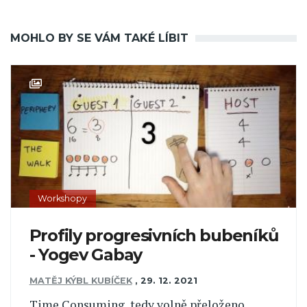
MOHLO BY SE VÁM TAKÉ LÍBIT
Workshopy
Profily progresivních bubeníků
- Yogev Gabay
MATĚJ KÝBL KUBÍČEK
,
29. 12. 2021
Time Consuming, tedy volně přeloženo