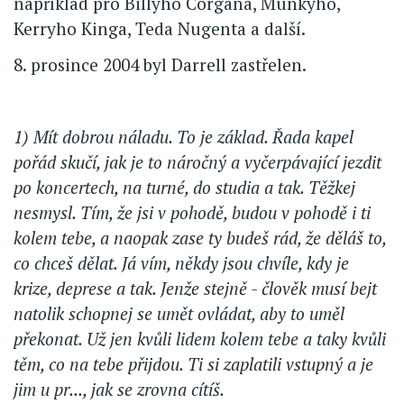
například pro Billyho Corgana, Munkyho,
Kerryho Kinga, Teda Nugenta a další.
8. prosince 2004 byl Darrell zastřelen.
1) Mít dobrou náladu. To je základ. Řada kapel
pořád skučí, jak je to náročný a vyčerpávající jezdit
po koncertech, na turné, do studia a tak. Těžkej
nesmysl. Tím, že jsi v pohodě, budou v pohodě i ti
kolem tebe, a naopak zase ty budeš rád, že děláš to,
co chceš dělat. Já vím, někdy jsou chvíle, kdy je
krize, deprese a tak. Jenže stejně - člověk musí bejt
natolik schopnej se umět ovládat, aby to uměl
překonat. Už jen kvůli lidem kolem tebe a taky kvůli
těm, co na tebe přijdou. Ti si zaplatili vstupný a je
jim u pr..., jak se zrovna cítíš.