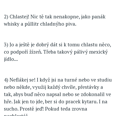
2) Chlastej! Nic tě tak nenakopne, jako panák
whisky a půllitr chladnýho piva.
3) Jo a ještě je dobrý dát si k tomu chlastu něco,
co podpoří žízeň. Třeba takový pálivý mexický
jídlo...
4) Neflákej se! I když jsi na turné nebo ve studiu
nebo někde, využij každý chvíle, přestávky a
tak, abys buď něco napsal nebo se zdokonalil ve
hře. Jak jen to jde, ber si do pracek kytaru. I na
sucho. Prostě jeď! Pokud teda zrovna
nechlastáš.