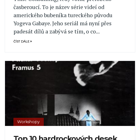
časberoucí. To je název série videí od
amerického bubeníka tureckého původu
Yogeva Gabaye. Jeho seriál má nyní přes
padesát dílů a zabývá se tím, o co...
ČÍST DÁLE
Workshopy
Top 10 hardrockových desek