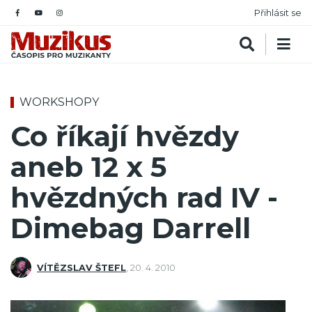
Přihlásit se
WORKSHOPY
Co říkají hvězdy
aneb 12 x 5
hvězdných rad IV -
Dimebag Darrell
VÍTĚZSLAV ŠTEFL
,
20. 4. 2010