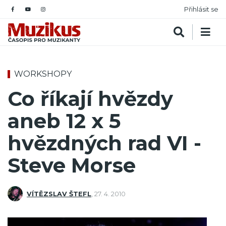
Přihlásit se
WORKSHOPY
Co říkají hvězdy
aneb 12 x 5
hvězdných rad VI -
Steve Morse
VÍTĚZSLAV ŠTEFL
,
27. 4. 2010