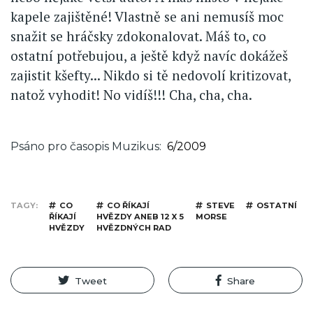
kapele zajištěné! Vlastně se ani nemusíš moc
snažit se hráčsky zdokonalovat. Máš to, co
ostatní potřebujou, a ještě když navíc dokážeš
zajistit kšefty... Nikdo si tě nedovolí kritizovat,
natož vyhodit! No vidíš!!! Cha, cha, cha.
Psáno pro časopis Muzikus
6/2009
TAGY
CO
CO ŘÍKAJÍ
STEVE
OSTATNÍ
ŘÍKAJÍ
HVĚZDY ANEB 12 X 5
MORSE
HVĚZDY
HVĚZDNÝCH RAD
Tweet
Share