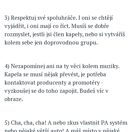
3) Respektuj své spoluhráče. I oni se chtějí
vyjádřit, i oni mají co říct. Musíš se dobře
rozmyslet, jestli jsi člen kapely, nebo si vytváříš
kolem sebe jen doprovodnou grupu.
4) Nezapomínej ani na ty věci kolem muziky.
Kapela se musí nějak převést, je potřeba
kontaktovat producenty a promotéry -
vyzkoušej se do toho zapojit. Budeš víc v
obraze.
5) Cha, cha, cha! A nebo zkus vlastnit PA systém
nebo nějaké větší auto! A máš místo v nějaké