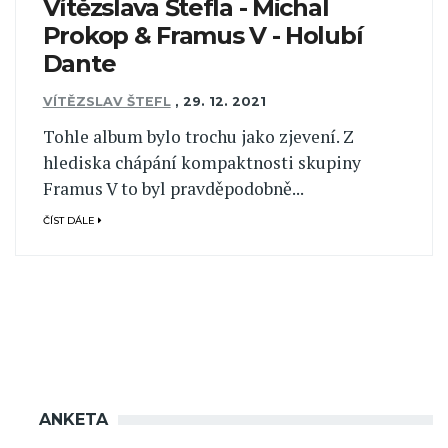
Vítězslava Štefla - Michal
Prokop & Framus V - Holubí
Dante
VÍTĚZSLAV ŠTEFL
,
29. 12. 2021
Tohle album bylo trochu jako zjevení. Z
hlediska chápání kompaktnosti skupiny
Framus V to byl pravděpodobně...
ČÍST DÁLE
ANKETA