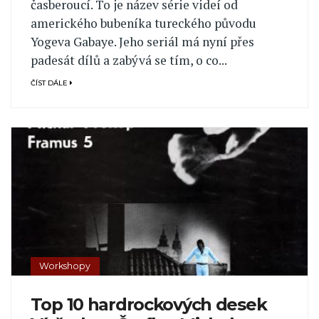
časberoucí. To je název série videí od
amerického bubeníka tureckého původu
Yogeva Gabaye. Jeho seriál má nyní přes
padesát dílů a zabývá se tím, o co...
ČÍST DÁLE
Workshopy
Top 10 hardrockových desek