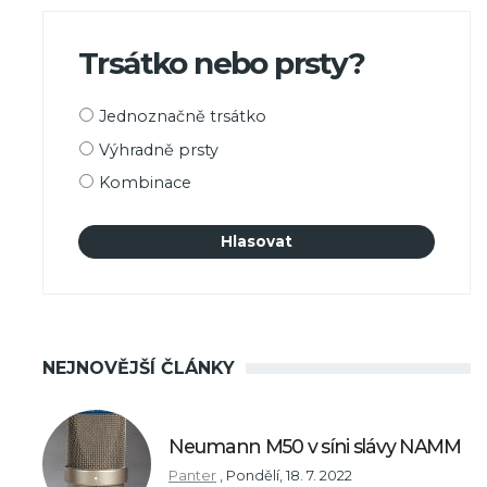
Trsátko nebo prsty?
Možnosti
Jednoznačně trsátko
výběru
Výhradně prsty
Kombinace
NEJNOVĚJŠÍ ČLÁNKY
Neumann M50 v síni slávy NAMM
Panter
,
Pondělí, 18. 7. 2022