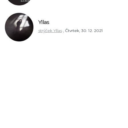
Yllas
strýček Yllas
,
Čtvrtek, 30. 12. 2021