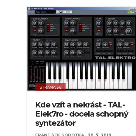
STRANA 38
Kde vzít a nekrást - TAL-
Elek7ro - docela schopný
syntezátor
FRANTIŠEK SOBOTKA
,
26. 7. 2010