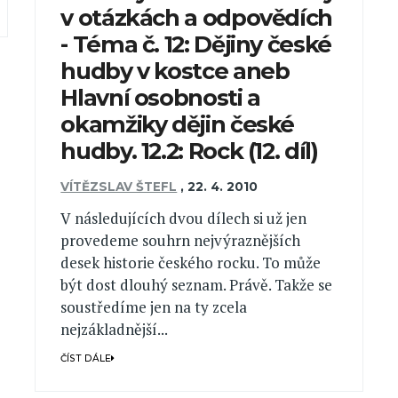
v otázkách a odpovědích
- Téma č. 12: Dějiny české
hudby v kostce aneb
Hlavní osobnosti a
okamžiky dějin české
hudby. 12.2: Rock (12. díl)
VÍTĚZSLAV ŠTEFL
,
22. 4. 2010
V následujících dvou dílech si už jen
provedeme souhrn nejvýraznějších
desek historie českého rocku. To může
být dost dlouhý seznam. Právě. Takže se
soustředíme jen na ty zcela
nejzákladnější...
ČÍST DÁLE