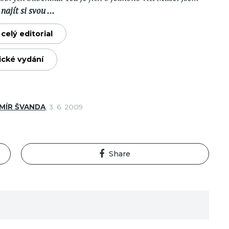
a
najít si svou ...
celý editorial
ické vydání
MÍR ŠVANDA
,
3. 6. 2009
Share