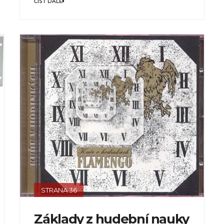
ČÍST DÁLE
STRANA 36
Základy z hudební nauky