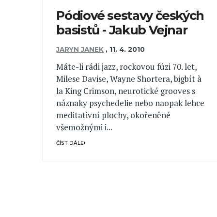
Pódiové sestavy českých
basistů - Jakub Vejnar
JARYN JANEK
,
11. 4. 2010
Máte-li rádi jazz, rockovou fúzi 70. let,
Milese Davise, Wayne Shortera, bigbít à
la King Crimson, neurotické grooves s
náznaky psychedelie nebo naopak lehce
meditativní plochy, okořeněné
všemožnými i...
ČÍST DÁLE