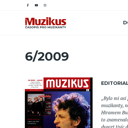
D
6/2009
EDITORIA
„Bylo mi asi
muzikanty, n
Hiramem Bull
to znamenalo
dvacet tisíc 