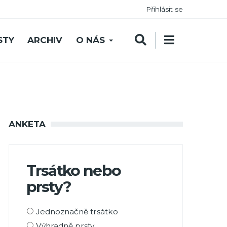
Přihlásit se
STY
ARCHIV
O NÁS
ANKETA
Trsátko nebo
prsty?
Možnosti
Jednoznačně trsátko
výběru
Výhradně prsty