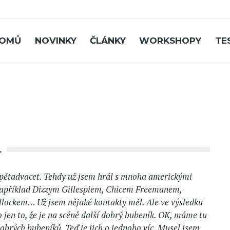
OMŮ
NOVINKY
ČLÁNKY
WORKSHOPY
TE
L
 pětadvacet. Tehdy už jsem hrál s mnoha americkými
apříklad Dizzym Gillespiem, Chicem Freemanem,
ockem… Už jsem nějaké kontakty měl. Ale ve výsledku
 jen to, že je na scéně další dobrý bubeník. OK, máme tu
dobrých bubeníků. Teď je jich o jednoho víc. Musel jsem