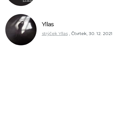
Yllas
strýček Yllas
,
Čtvrtek, 30. 12. 2021