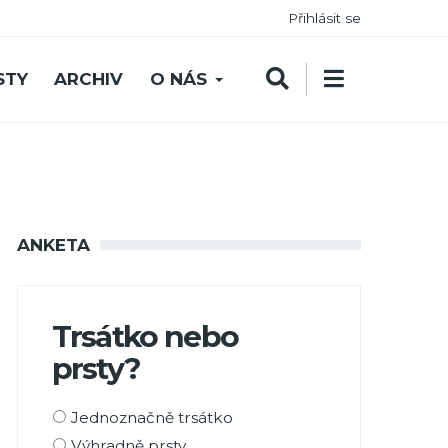
Přihlásit se
STY
ARCHIV
O NÁS
ANKETA
Trsátko nebo
prsty?
Možnosti
Jednoznačně trsátko
výběru
Výhradně prsty