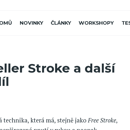
OMŮ
NOVINKY
ČLÁNKY
WORKSHOPY
TE
ller Stroke a další
íl
á technika, která má, stejně jako
Free Stroke
,