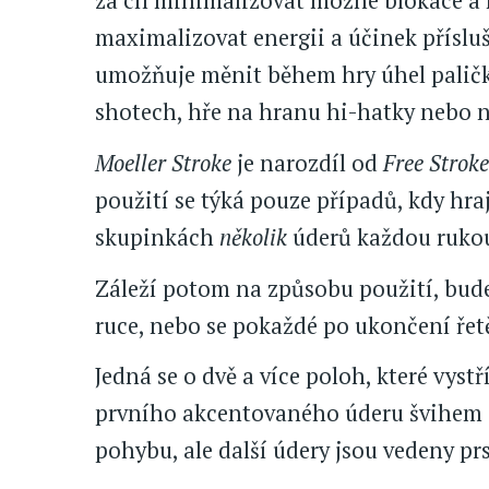
za cíl minimalizovat možné blokace a
maximalizovat energii a účinek přísl
umožňuje měnit během hry úhel paličky
shotech, hře na hranu hi-hatky nebo n
Moeller Stroke
je narozdíl od
Free Stroke
použití se týká pouze případů, kdy hr
skupinkách
několik
úderů každou rukou
Záleží potom na způsobu použití, bude
ruce, nebo se pokaždé po ukončení řetěz
Jedná se o dvě a více poloh, které vystř
prvního akcentovaného úderu švihem z
pohybu, ale další údery jsou vedeny p