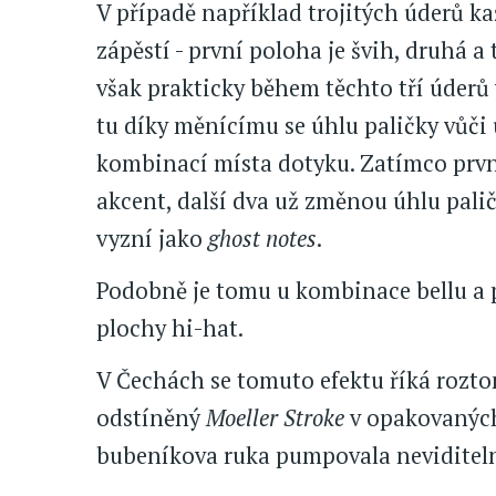
V případě například trojitých úderů k
zápěstí - první poloha je švih, druhá a
však prakticky během těchto tří úderů
tu díky měnícímu se úhlu paličky vůči
kombinací místa dotyku. Zatímco prvn
akcent, další dva už změnou úhlu pal
vyzní jako
ghost notes
.
Podobně je tomu u kombinace bellu a p
plochy hi-hat.
V Čechách se tomuto efektu říká rozto
odstíněný
Moeller Stroke
v opakovaných
bubeníkova ruka pumpovala neviditeln