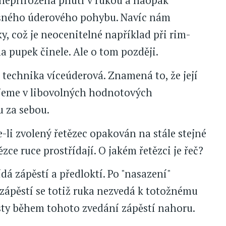
 nepřirozená pnutí v rukou a naopak
ušného úderového pohybu. Navíc nám
, což je neocenitelné například při rim-
a pupek činele. Ale o tom později.
technika víceúderová. Znamená to, že její
ajeme v libovolných hodnotových
 za sebou.
-li zvolený řetězec opakován na stále stejné
ce ruce prostřídají. O jakém řetězci je řeč?
ídá zápěstí a předloktí. Po "nasazení"
ápěstí se totiž ruka nezvedá k totožnému
rsty během tohoto zvedání zápěstí nahoru.