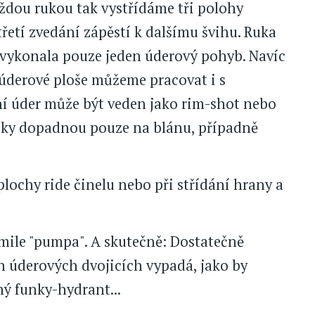
aždou rukou tak vystřídáme tři polohy
 třetí zvedání zápěstí k dalšímu švihu. Ruka
 vykonala pouze jeden úderový pohyb. Navíc
 úderové ploše můžeme pracovat i s
í úder může být veden jako rim-shot nebo
ičky dopadnou pouze na blánu, případně
lochy ride činelu nebo při střídání hrany a
mile "pumpa". A skutečně: Dostatečně
 úderových dvojicích vypadá, jako by
ý funky-hydrant...