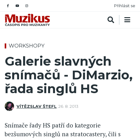
Přihlásit se
WORKSHOPY
Galerie slavných
snímačů - DiMarzio,
řada singlů HS
VÍTĚZSLAV ŠTEFL
,
26. 8. 2013
Snímače řady HS patří do kategorie
bezšumových singlů na stratocastery, čili s