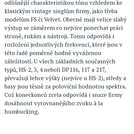
odlišnější charakteristikou tónu vzhledem ke
klasickým vintage singlům firmy, jako třeba
modelům FS či Velvet. Obecně mají velice slabý
výstup se záměrem co nejvíce ponechat práci
struně, rukám a nástroji. Tomu odpovídá i
rozložení jednotlivých frekvencí, které jsou v
této řadě poměrně hodně vyváženou
záležitostí. U všech základních současných
typů, HS-2, 3, 4 neboli DP116, 117 a 217,
převažují lehce výšky (nejvíce u HS-2), středy a
basy jsou těsně za poloviční hodnotou spektra.
Což koneckonců zcela odpovídá i snaze firmy
dosáhnout vyrovnanějšího zvuku à la
humbucking.