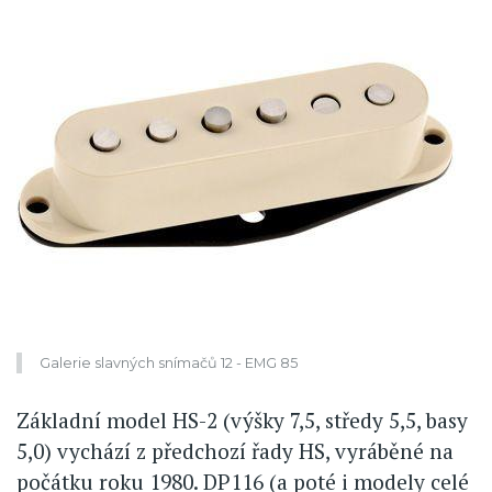
Galerie slavných snímačů 12 - EMG 85
Základní model HS-2 (výšky 7,5, středy 5,5, basy
5,0) vychází z předchozí řady HS, vyráběné na
počátku roku 1980. DP116 (a poté i modely celé