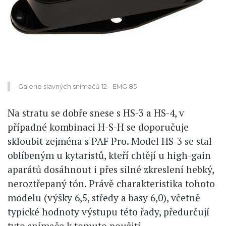
Galerie slavných snímačů 12 - EMG 85
Na stratu se dobře snese s HS-3 a HS-4, v
případné kombinaci H-S-H se doporučuje
skloubit zejména s PAF Pro. Model HS-3 se stal
oblíbeným u kytaristů, kteří chtějí u high-gain
aparátů dosáhnout i přes silné zkreslení hebký,
neroztřepaný tón. Právě charakteristika tohoto
modelu (výšky 6,5, středy a basy 6,0), včetně
typické hodnoty výstupu této řady, předurčují
tyto snímače k tomuto použití.