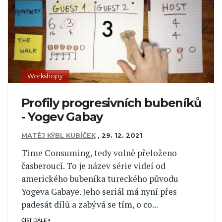
Workshopy
Profily progresivních bubeníků
- Yogev Gabay
MATĚJ KÝBL KUBÍČEK
,
29. 12. 2021
Time Consuming, tedy volně přeloženo
časberoucí. To je název série videí od
amerického bubeníka tureckého původu
Yogeva Gabaye. Jeho seriál má nyní přes
padesát dílů a zabývá se tím, o co...
ČÍST DÁLE