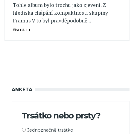
Tohle album bylo trochu jako zjevení. Z
hlediska chápání kompaktnosti skupiny
Framus V to byl pravděpodobně...
ČÍST DÁLE
ANKETA
Trsátko nebo prsty?
Možnosti
Jednoznačně trsátko