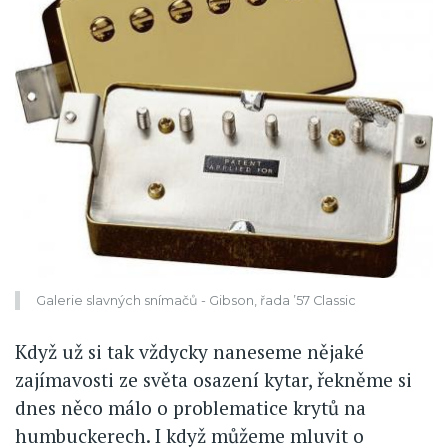
Galerie slavných snímačů - Gibson, řada ’57 Classic
Když už si tak vždycky naneseme nějaké
zajímavosti ze světa osazení kytar, řekněme si
dnes něco málo o problematice krytů na
humbuckerech. I když můžeme mluvit o