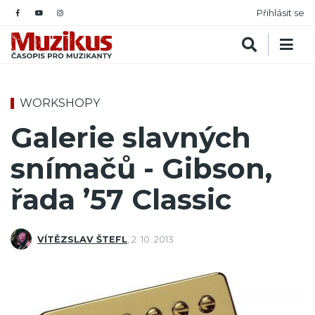
Přihlásit se
WORKSHOPY
Galerie slavných
snímačů - Gibson,
řada ’57 Classic
VÍTĚZSLAV ŠTEFL
,
2. 10. 2013