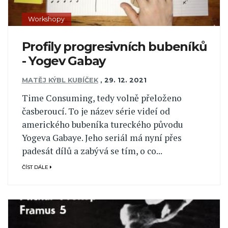
Workshopy
Profily progresivních bubeníků
- Yogev Gabay
MATĚJ KÝBL KUBÍČEK
,
29. 12. 2021
Time Consuming, tedy volně přeloženo
časberoucí. To je název série videí od
amerického bubeníka tureckého původu
Yogeva Gabaye. Jeho seriál má nyní přes
padesát dílů a zabývá se tím, o co...
ČÍST DÁLE