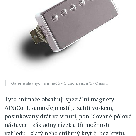
Galerie slavných snímačů - Gibson, řada ’57 Classic
Tyto snímače obsahují speciální magnety
AlNiCo II, samozřejmostí je zalití voskem,
pozinkovaný drát ve vinutí, poniklované pólové
nástavce i základny cívek a tři možnosti
vzhledu - zlatý nebo stříbrný kryt či bez krytu.