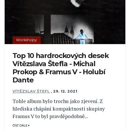
Workshopy
Top 10 hardrockových desek
Vítězslava Štefla - Michal
Prokop & Framus V - Holubí
Dante
VÍTĚZSLAV ŠTEFL
,
29. 12. 2021
Tohle album bylo trochu jako zjevení. Z
hlediska chápání kompaktnosti skupiny
Framus V to byl pravděpodobně...
ČÍST DÁLE