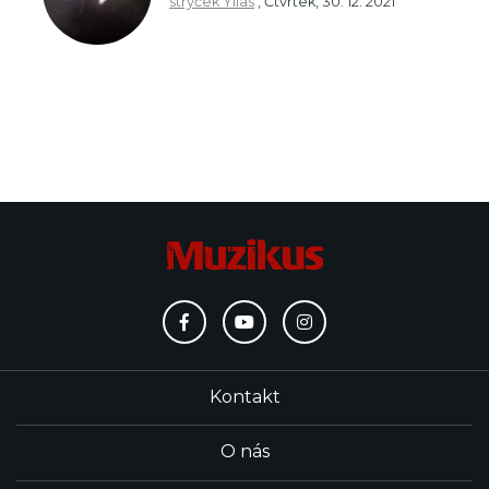
strýček Yllas
,
Čtvrtek, 30. 12. 2021
Kontakt
O nás