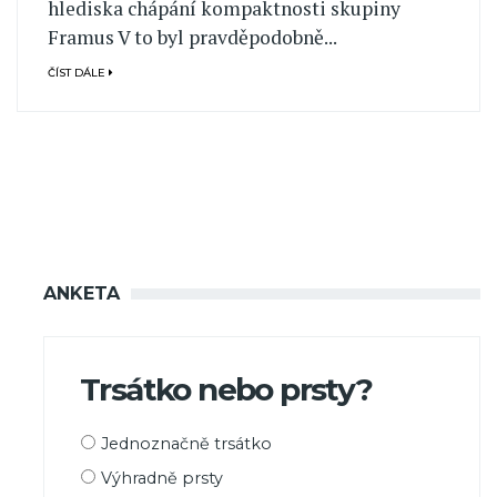
hlediska chápání kompaktnosti skupiny
Framus V to byl pravděpodobně...
ČÍST DÁLE
ANKETA
Trsátko nebo prsty?
Možnosti
Jednoznačně trsátko
výběru
Výhradně prsty