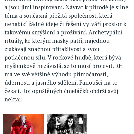
a jsou jimi inspirovaní. Návrat k přírodě je silné
téma a současná přežitá společnost, která
nenabízí žádné ideje či řešení vytváří prostor k
takovému smýšlení a prožívání. Archetypální
rituály, ke kterým masky patří, najednou
získávají značnou přitažlivost a svou
potlačenou sílu. V rockové hudbě, která bývá
myšlenkově nezávislá, se to musí projevit. RH
má ve své většině výhodu přímočarosti,
údernosti a jasného sdělení. Fanoušci na to
čekají. Roj opuštěných čmeláčků obdrží svůj
nektar.