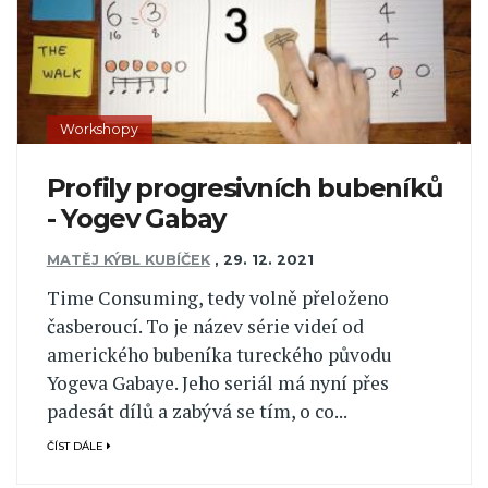
Workshopy
Profily progresivních bubeníků
- Yogev Gabay
MATĚJ KÝBL KUBÍČEK
,
29. 12. 2021
Time Consuming, tedy volně přeloženo
časberoucí. To je název série videí od
amerického bubeníka tureckého původu
Yogeva Gabaye. Jeho seriál má nyní přes
padesát dílů a zabývá se tím, o co...
ČÍST DÁLE