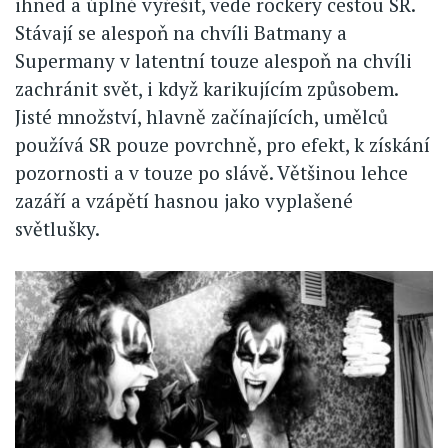
ihned a úplně vyřešit, vede rockery cestou SR.
Stávají se alespoň na chvíli Batmany a
Supermany v latentní touze alespoň na chvíli
zachránit svět, i když karikujícím způsobem.
Jisté množství, hlavně začínajících, umělců
používá SR pouze povrchně, pro efekt, k získání
pozornosti a v touze po slávě. Většinou lehce
zazáří a vzápětí hasnou jako vyplašené
světlušky.