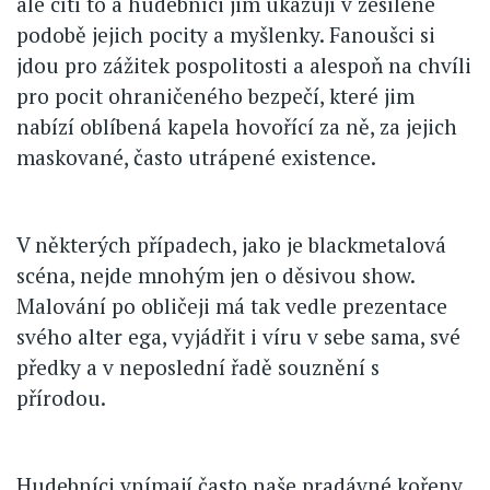
ale cítí to a hudebníci jim ukazují v zesílené
podobě jejich pocity a myšlenky. Fanoušci si
jdou pro zážitek pospolitosti a alespoň na chvíli
pro pocit ohraničeného bezpečí, které jim
nabízí oblíbená kapela hovořící za ně, za jejich
maskované, často utrápené existence.
V některých případech, jako je blackmetalová
scéna, nejde mnohým jen o děsivou show.
Malování po obličeji má tak vedle prezentace
svého alter ega, vyjádřit i víru v sebe sama, své
předky a v neposlední řadě souznění s
přírodou.
Hudebníci vnímají často naše pradávné kořeny