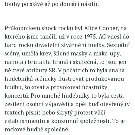
touhy po slávě až po domácí násilí).
Průkopníkem shock rocku byl Alice Cooper, na
kterého jsme tančili už v roce 1975. AC vnesl do
hard rocku divadelní ztvárnění hudby. Sexuální
scény, umělá krev, šílené masky a make-upy,
nahota i brutalita hraná i skutečná, to jsou jen
některé atributy SR. V počátcích to byla snaha
hudebníků scénicky ilustrovat produkovanou
hudbu, šokovat a provokovat účastníky
koncertů. Pro mnohé hudebníky to byla cesta
zesílení osobní výpovědi a opět buď otevřený (v
textech písní) nebo skrytý protest vůči
establishmentu a konzumní společnosti. To je
rockové hudbě společné.