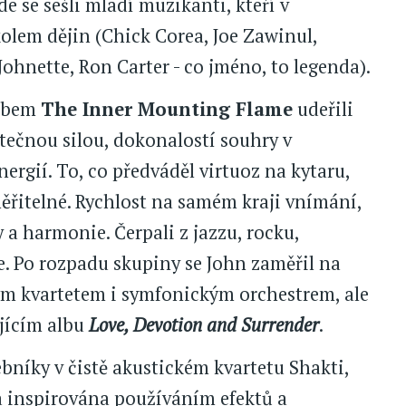
de se sešli mladí muzikanti, kteří v
olem dějin (Chick Corea, Joe Zawinul,
ohnette, Ron Carter - co jméno, to legenda).
albem
The Inner Mounting Flame
udeřili
ečnou silou, dokonalostí souhry v
rgií. To, co předváděl virtuoz na kytaru,
ěřitelné. Rychlost na samém kraji vnímání,
a harmonie. Čerpali z jazzu, rocku,
e. Po rozpadu skupiny se John zaměřil na
ým kvartetem i symfonickým orchestrem, ale
ajícím albu
Love, Devotion and Surrender
.
bníky v čistě akustickém kvartetu Shakti,
yla inspirována používáním efektů a