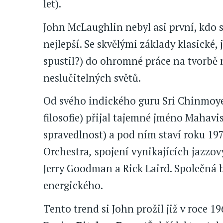
let).
John McLaughlin nebyl asi první, kdo s t
nejlepší. Se skvělými základy klasické, 
spustil?) do ohromné práce na tvorbě 
neslučitelných světů.
Od svého indického guru Sri Chinmoye 
filosofie) přijal tajemné jméno Mahavi
spravedlnost) a pod ním staví roku 1
Orchestra
,
spojení vynikajících jazzo
Jerry Goodman a Rick Laird. Společná 
energického.
Tento trend si John prožil již v roce 