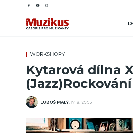
D
WORKSHOPY
Kytarová dílna XL
(Jazz)Rockování 
LUBOŠ MALÝ
,
17. 8. 2005