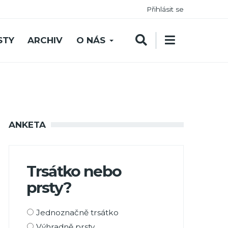
Přihlásit se
STY
ARCHIV
O NÁS
ANKETA
Trsátko nebo
prsty?
Možnosti
Jednoznačně trsátko
výběru
Výhradně prsty