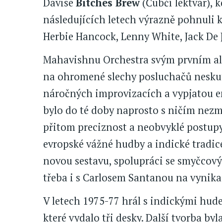
Davise
Bitches Brew
(Čubčí lektvar), k
následujících letech výrazně pohnuli k
Herbie Hancock, Lenny White, Jack De J
Mahavishnu Orchestra svým prvním 
na ohromené slechy posluchačů neskut
náročných improvizacích a vypjatou ene
bylo do té doby naprosto s ničím nezm
přitom preciznost a neobvyklé postupy 
evropské vážné hudby a indické tradic
novou sestavu, spolupráci se smyčcov
třeba i s Carlosem Santanou na vynik
V letech 1975-77 hrál s indickými hude
které vydalo tři desky. Další tvorba b