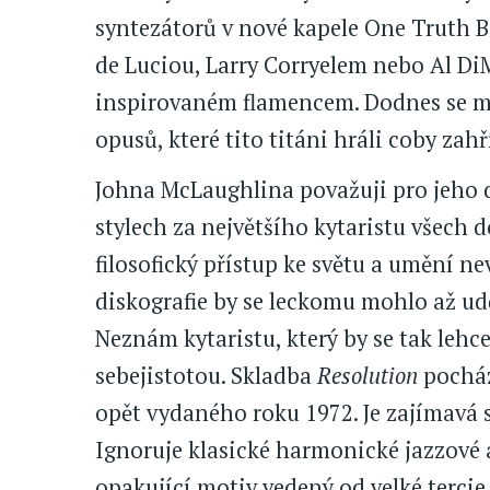
syntezátorů v nové kapele One Truth 
de Luciou, Larry Corryelem nebo Al Di
inspirovaném flamencem. Dodnes se mn
opusů, které tito titáni hráli coby zah
Johna McLaughlina považuji pro jeho d
stylech za největšího kytaristu všech d
filosofický přístup ke světu a umění n
diskografie by se leckomu mohlo až udě
Neznám kytaristu, který by se tak lehc
sebejistotou. Skladba
Resolution
pocház
opět vydaného roku 1972. Je zajímavá
Ignoruje klasické harmonické jazzové a
opakující motiv vedený od velké tercie