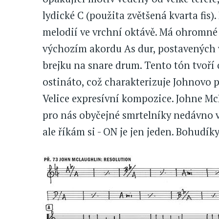
lydické C (použita zvětšená kvarta fis).
melodií ve vrchní oktávě. Má ohromné n
výchozím akordu As dur, postavených v
brejku na snare drum. Tento tón tvoří
ostináto, což charakterizuje Johnovo p
Velice expresívní kompozice. Johne McL
pro nás obyčejné smrtelníky nedávno 
ale říkám si - ON je jen jeden. Bohudík