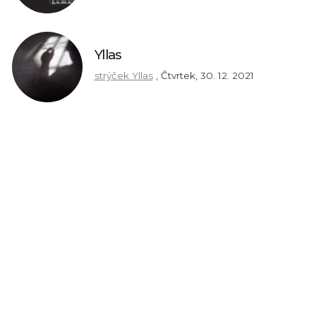
Yllas
strýček Yllas
,
Čtvrtek, 30. 12. 2021