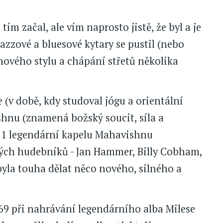
ím začal, ale vím naprosto jistě, že byl a je
jazzové a bluesové kytary se pustil (nebo
nového stylu a chápání střetů několika
(v době, kdy studoval jógu a orientální
shnu (znamená božský soucit, síla a
971 legendární kapelu Mahavishnu
vých hudebníků - Jan Hammer, Billy Cobham,
byla touha dělat něco nového, silného a
1969 při nahrávání legendárního alba Milese