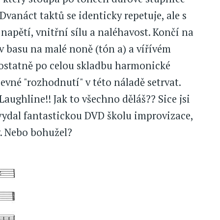
 Dvanáct taktů se identicky repetuje, ale s
apětí, vnitřní sílu a naléhavost. Končí na
 basu na malé noně (tón a) a vířívém
 ostatně po celou skladbu harmonické
evné "rozhodnutí" v této náladě setrvat.
aughline!! Jak to všechno děláš?? Sice jsi
vydal fantastickou DVD školu improvizace,
y. Nebo bohužel?