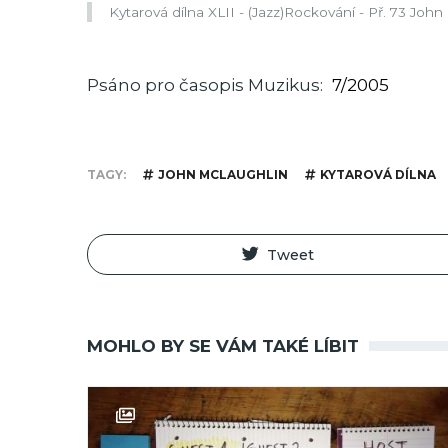
Kytarová dílna XLII - (Jazz)Rockování - Př. 73 Joh
Psáno pro časopis Muzikus
7/2005
TAGY
JOHN MCLAUGHLIN
KYTAROVÁ DÍLNA
Tweet
MOHLO BY SE VÁM TAKÉ LÍBIT