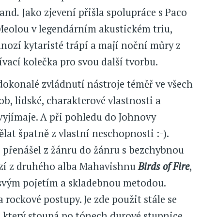
Band
.
Jako zjevení přišla spolupráce s Paco
Meolou v legendárním akustickém triu,
ozí kytaristé trápí a mají noční můry z
řívací kolečka pro svou další tvorbu.
okonalé zvládnutí nástroje téměř ve všech
ob, lidské, charakterové vlastnosti a
evyjímaje. A při pohledu do Johnovy
lat špatně z vlastní neschopnosti :-).
e přenášel z žánru do žánru s bezchybnou
í z druhého alba Mahavishnu
Birds of Fire
,
 svým pojetím a skladebnou metodou.
 rockové postupy. Je zde použit stále se
, který stoupá po tónech durové stupnice