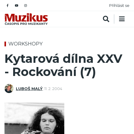
Přihlásit se
WORKSHOPY
Kytarová dílna XXV
- Rockování (7)
LUBOŠ MALÝ
,
11. 2. 2004