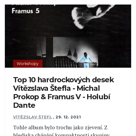
Workshopy
Top 10 hardrockových desek
Vítězslava Štefla - Michal
Prokop & Framus V - Holubí
Dante
VÍTĚZSLAV ŠTEFL
,
29. 12. 2021
Tohle album bylo trochu jako zjevení. Z
hlediska chápání kompaktnosti skupiny