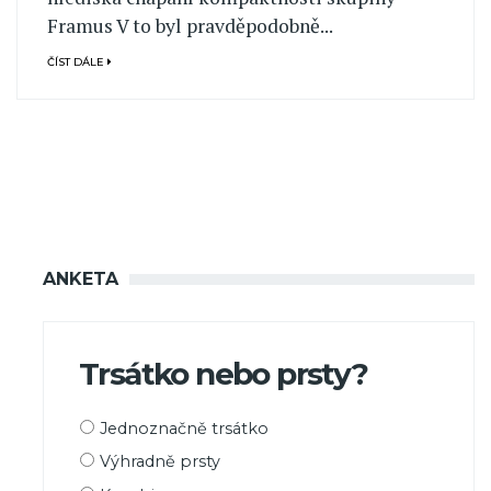
Framus V to byl pravděpodobně...
ČÍST DÁLE
ANKETA
Trsátko nebo prsty?
Možnosti
Jednoznačně trsátko
výběru
Výhradně prsty