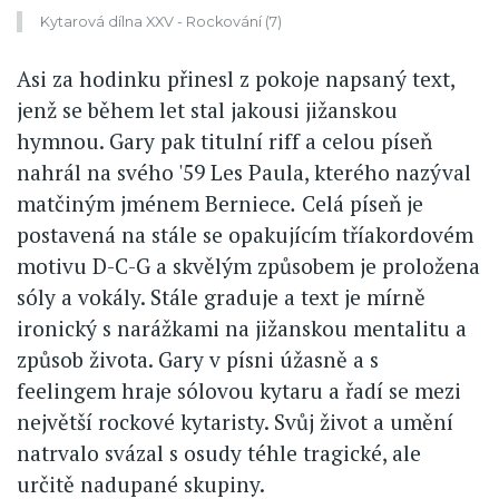
Kytarová dílna XXV - Rockování (7)
Asi za hodinku přinesl z pokoje napsaný text,
jenž se během let stal jakousi jižanskou
hymnou. Gary pak titulní riff a celou píseň
nahrál na svého '59 Les Paula, kterého nazýval
matčiným jménem Berniece
.
Celá píseň je
postavená na stále se opakujícím tříakordovém
motivu D-C-G a skvělým způsobem je proložena
sóly a vokály. Stále graduje a text je mírně
ironický s narážkami na jižanskou mentalitu a
způsob života. Gary v písni úžasně a s
feelingem hraje sólovou kytaru a řadí se mezi
největší rockové kytaristy. Svůj život a umění
natrvalo svázal s osudy téhle tragické, ale
určitě nadupané skupiny.