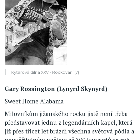
Kytarová dílna XXV - Rockování (7)
Gary Rossington (Lynyrd Skynyrd)
Sweet Home Alabama
Milovníkům jižanského rocku jistě není třeba
představovat jednu z legendárních kapel, která
již přes třicet let brázdí všechna světová pódia a
neuvěřitelným počtem až 300 koncertů za rok