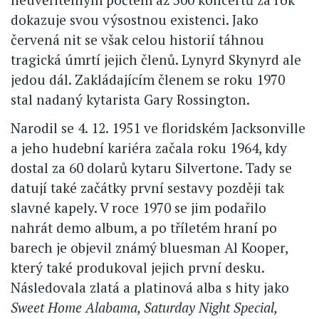
dokazuje svou výsostnou existenci. Jako
červená nit se však celou historií táhnou
tragická úmrtí jejich členů. Lynyrd Skynyrd ale
jedou dál. Zakládajícím členem se roku 1970
stal nadaný kytarista Gary Rossington.
Narodil se 4. 12. 1951 ve floridském Jacksonville
a jeho hudební kariéra začala roku 1964, kdy
dostal za 60 dolarů kytaru Silvertone. Tady se
datují také začátky první sestavy později tak
slavné kapely. V roce 1970 se jim podařilo
nahrát demo album, a po tříletém hraní po
barech je objevil známý bluesman Al Kooper,
který také produkoval jejich první desku.
Následovala zlatá a platinová alba s hity jako
Sweet Home Alabama, Saturday Night Special,