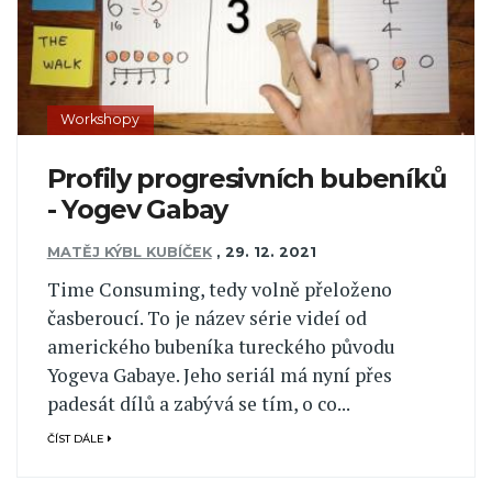
Workshopy
Profily progresivních bubeníků
- Yogev Gabay
MATĚJ KÝBL KUBÍČEK
,
29. 12. 2021
Time Consuming, tedy volně přeloženo
časberoucí. To je název série videí od
amerického bubeníka tureckého původu
Yogeva Gabaye. Jeho seriál má nyní přes
padesát dílů a zabývá se tím, o co...
ČÍST DÁLE