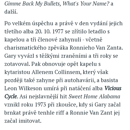
Gimme Back My Bullets, What's Your Name?
a
další.
Po velkém úspěchu a právě v den vydání jejich
třetího alba 20. 10. 1977 se zřítilo letadlo s
kapelou a tři členové zahynuli - včetně
charismatického zpěváka Ronnieho Van Zanta.
Gary vyvázl s těžkými zraněními a tři roky se
zotavoval. Pak obnovuje opět kapelu s
kytaristou Allenem Collinsem, který však
později také zahyne při autohavárii, a basista
Leon Wilkeson umírá při natáčení alba
Vicious
Cycle
. Asi nejslavnější hit
Sweet Home Alabama
vznikl roku 1973 při zkoušce, kdy si Gary začal
brnkat právě tenhle riff a Ronnie Van Zant jej
začal imitovat.