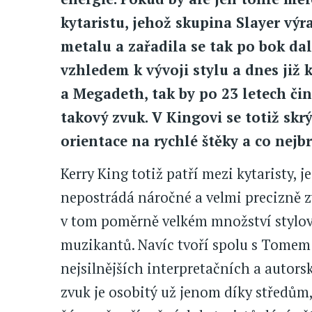
kytaristu, jehož skupina Slayer výr
metalu a zařadila se tak po bok d
vzhledem k vývoji stylu a dnes již 
a Megadeth, tak by po 23 letech č
takový zvuk. V Kingovi se totiž skr
orientace na rychlé štěky a co nejbr
Kerry King totiž patří mezi kytaristy, j
nepostrádá náročné a velmi precizně zv
v tom poměrně velkém množství stylo
muzikantů. Navíc tvoří spolu s Tome
nejsilnějších interpretačních a autors
zvuk je osobitý už jenom díky středům,