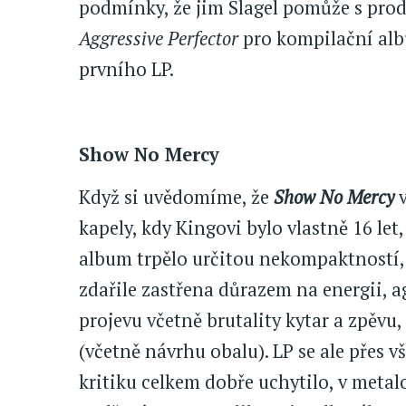
podmínky, že jim Slagel pomůže s produ
Aggressive Perfector
pro kompilační alb
prvního LP.
Show No Mercy
Když si uvědomíme, že
Show No Mercy
v
kapely, kdy Kingovi bylo vlastně 16 let
album trpělo určitou nekompaktností, 
zdařile zastřena důrazem na energii, ag
projevu včetně brutality kytar a zpěvu,
(včetně návrhu obalu). LP se ale přes v
kritiku celkem dobře uchytilo, v meta