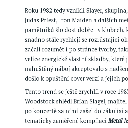
Roku 1982 tedy vznikli Slayer, skupina,
Judas Priest, Iron Maiden a dalších me
pamětníků šlo dost dobře - v klubech, k
snadno stále rychleji se rozrůstající
začali rozumět i po stránce tvorby, ta
velice energické vlastní skladby, které
nahuštěný náboj akceptovalo s nadše
došlo k opuštění cover verzí a jejich
Tento trend se ještě zrychlil v roce 19
Woodstock shlédl Brian Slagel, majitel 
po koncertě za nimi zašel do zákulisí 
tematicky zaměřené kompilaci
Metal M