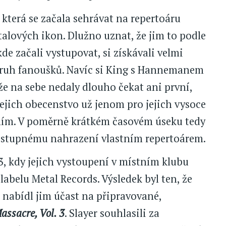
 která se začala sehrávat na repertoáru
talových ikon. Dlužno uznat, že jim to podle
de začali vystupovat, si získávali velmi
 okruh fanoušků. Navíc si King s Hannemanem
kže na sebe nedaly dlouho čekat ani první,
 jejich obecenstvo už jenom pro jejich vysoce
ním. V poměrně krátkém časovém úseku tedy
 postupnému nahrazení vlastním repertoárem.
83, kdy jejich vystoupení v místním klubu
labelu Metal Records. Výsledek byl ten, že
a nabídl jim účast na připravované,
assacre, Vol. 3
. Slayer souhlasili za