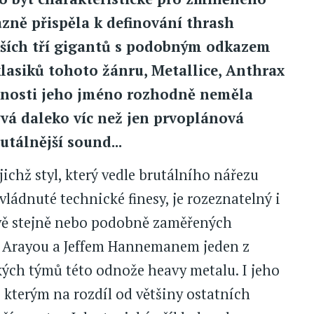
azně přispěla k definování thrash
alších tří gigantů s podobným odkazem
klasiků tohoto žánru, Metallice, Anthrax
innosti jeho jméno rozhodně neměla
ývá daleko víc než jen prvoplánová
utálnější sound...
ejichž styl, který vedle brutálního nářezu
ládnuté technické finesy, je rozeznatelný i
vě stejně nebo podobně zaměřených
m Arayou a Jeffem Hannemanem jeden z
kých týmů této odnože heavy metalu. I jeho
 kterým na rozdíl od většiny ostatních