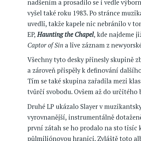
nadšením a prosadilo se i vedle výbor
vyšel také roku 1983. Po stránce muzik
uvedli, takže kapele nic nebránilo v t
EP,
Haunting the Chapel
, kde najdeme ji
Captor of Sin
a live záznam z newyorsk
Všechny tyto desky přinesly skupině z
a zároveň přispěly k definování další
Tím se také skupina zařadila mezi klas
tvůrčí svobodu. Ovšem až do určitého b
Druhé LP ukázalo Slayer v muzikantsky
vyrovnanější, instrumentálně dotaženě
první zátah se ho prodalo na sto tisíc
půlmiliónovou hranici. Zvláště toto al