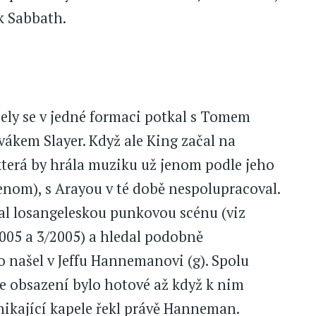
ck Sabbath.
ely se v jedné formaci potkal s Tomem
ákem Slayer. Když ale King začal na
, která by hrála muziku už jenom podle jeho
enom), s Arayou v té době nespolupracoval.
al losangeleskou punkovou scénu (viz
005 a 3/2005) a hledal podobně
 našel v Jeffu Hannemanovi (g). Spolu
e obsazení bylo hotové až když k nim
ikající kapele řekl právě Hanneman.