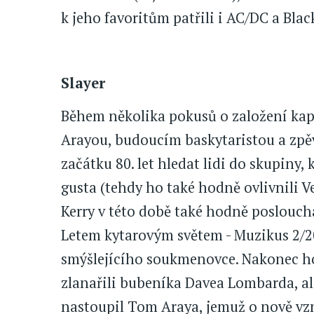
k jeho favoritům patřili i AC/DC a Bla
Slayer
Během několika pokusů o založení kap
Arayou, budoucím baskytaristou a zpěv
začátku 80. let hledat lidi do skupiny
gusta (tehdy ho také hodně ovlivnili V
Kerry v této době také hodně poslouch
Letem kytarovým světem - Muzikus 2/2
smýšlejícího soukmenovce. Nakonec ho
zlanařili bubeníka Davea Lombarda, al
nastoupil Tom Araya, jemuž o nově vzn