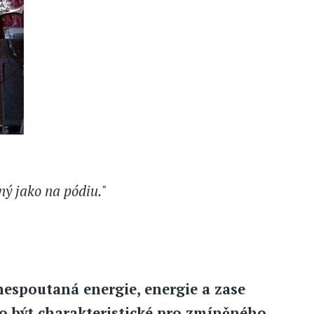
ný jako na pódiu."
nespoutaná energie, energie a zase
lo být charakteristické pro zmíněného