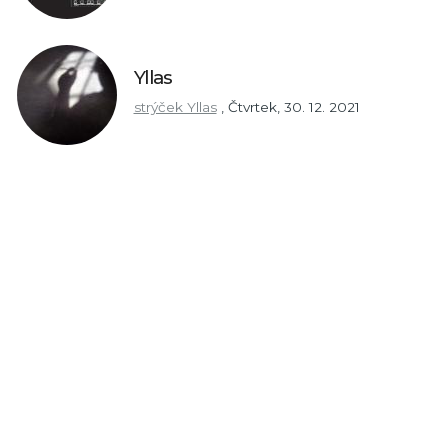
Yllas
strýček Yllas
,
Čtvrtek, 30. 12. 2021