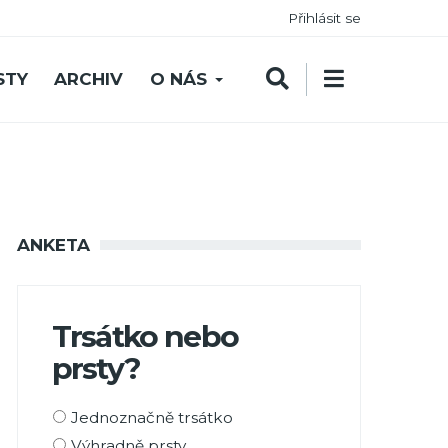
Přihlásit se
STY
ARCHIV
O NÁS
ANKETA
Trsátko nebo
prsty?
Možnosti
Jednoznačně trsátko
výběru
Výhradně prsty