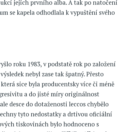
kcí jejich prvního alba. A tak po natočení
um se kapela odhodlala k vypuštění svého
yšlo roku 1983, v podstatě rok po založení
, výsledek nebyl zase tak špatný. Přesto
která sice byla producentsky více či méně
resivitu a do jisté míry originálnost
 ale desce do dotaženosti leccos chybělo
šechny tyto nedostatky a drtivou oficiální
lových tiskovinách bylo hodnoceno s