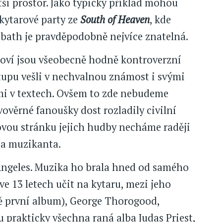
ší prostor. Jako typický příklad mohou
kytarové party ze
South of Heaven
, kde
ath je pravděpodobně nejvíce znatelná.
koví jsou všeobecně hodně kontroverzní
tupu vešli v nechvalnou známost i svými
i v textech. Ovšem to zde nebudeme
ověrné fanoušky dost rozladily civilní
tovou stránku jejich hudby necháme raději
na muzikanta.
 Angeles. Muzika ho brala hned od samého
ve 13 letech učit na kytaru, mezi jeho
ně první album), George Thorogood,
mu prakticky všechna raná alba Judas Priest,