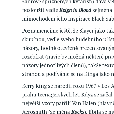
žánrově spřízněných kytaristů dává vět
posloužit vedle
Reign in Blood
zejména 
mimochodem jeho inspirace Black Sabb
Poznamenejme ještě, že Slayer jako ta
skupinou, vedle svého hudebního přís
názory, hodně otevřeně prezentovaným
rozebírat (navíc by možná některé prav
názory jednotlivých členů), takže tex
stranou a podíváme se na Kinga jako 
Kerry King se narodil roku 1967 v Los
prahu teenagerských let. Když se začal 
největší vzory patřili Van Halen (hlav
Aerosmith (zejména
Rocks
), líbila se 