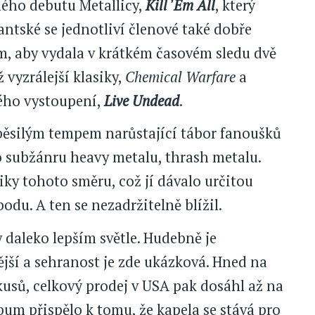
ného debutu Metallicy,
Kill 'Em All
, který
antské se jednotliví členové také dobře
om, aby vydala v krátkém časovém sledu dvě
ž vyzrálejší klasiky,
Chemical Warfare
a
ého vystoupení,
Live Undead
.
běsilým tempem narůstající tábor fanoušků
ho subžánru heavy metalu, thrash metalu.
iky tohoto směru, což jí dávalo určitou
odu. A ten se nezadržitelně blížil.
 daleko lepším světle. Hudebně je
jší a sehranost je zde ukázková. Hned na
 kusů, celkový prodej v USA pak dosáhl až na
bum přispělo k tomu, že kapela se stává pro