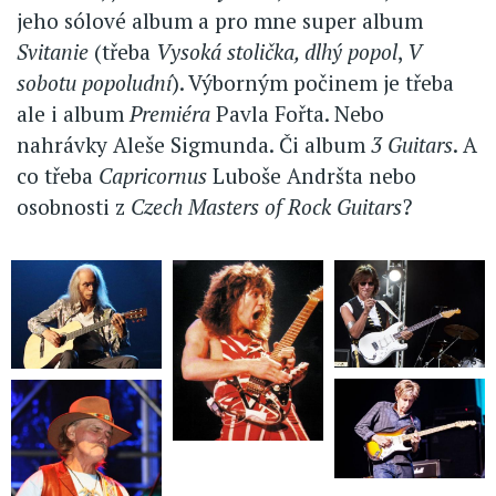
jeho sólové album a pro mne super album
Svitanie
(třeba
Vysoká stolička, dlhý popol
,
V
sobotu popoludní
). Výborným počinem je třeba
ale i album
Premiéra
Pavla Fořta. Nebo
nahrávky Aleše Sigmunda. Či album
3 Guitars
. A
co třeba
Capricornus
Luboše Andršta nebo
osobnosti z
Czech Masters of Rock Guitars
?