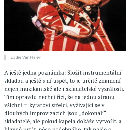
Eddie Van Halen
A ještě jedna poznámka: Složit instrumentální
skladbu a ještě s ní uspět, to je určité znamení
nejen muzikantské ale i skladatelské vyzrálosti.
Tím opravdu nechci říci, že na jednu stranu
všichni ti kytaroví střelci, vyžívající se v
dlouhých improvizacích jsou „dokonalí“
skladatelé, ale pokud kapela dokáže vytvořit. a
hlavně ustát, něco podobného, tak nejde o