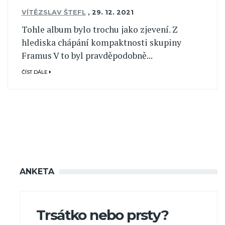
VÍTĚZSLAV ŠTEFL
,
29. 12. 2021
Tohle album bylo trochu jako zjevení. Z
hlediska chápání kompaktnosti skupiny
Framus V to byl pravděpodobně...
ČÍST DÁLE
ANKETA
Trsátko nebo prsty?