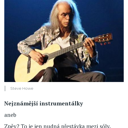
Steve Howe
Nejznámější instrumentálky
aneb
Zpěv? To je jen nudná přestávka mezi sóly.