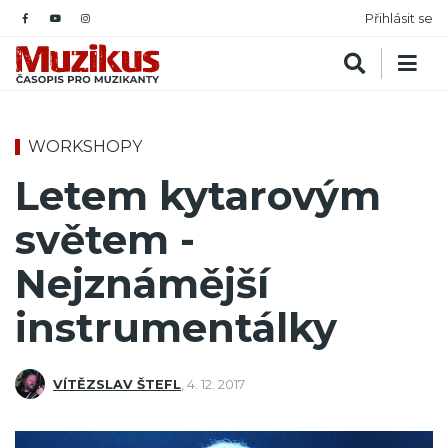
Přihlásit se
WORKSHOPY
Letem kytarovým
světem -
Nejznámější
instrumentálky
VÍTĚZSLAV ŠTEFL
,
4. 12. 2017