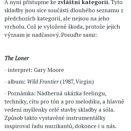
A nyní přistupme ke
zvláštní kategorii
. Tyto
skladby jsou sice součástí dlouhého seznamu z
předchozích kategorií, ale nejsou na jeho
vrcholu. Což je vyloženě škoda, protože jejich
význam je nadčasový. Posuďte sami:
The Loner
- interpret: Gary Moore
- album:
Wild Frontier
(1987, Virgin)
- Poznámka: Nádherná ukázka feelingu,
techniky, citu pro tón a pro melodiku, a hlavně
vedení myšlenky celé stavby skladby a sóla.
Způsob takto vystavěné instrumentálky
inspiroval řadu muzikantů, dokonce i u nás.