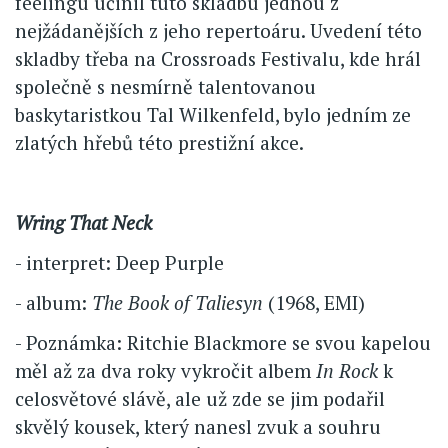
feelingu učinil tuto skladbu jednou z
nejžádanějších z jeho repertoáru. Uvedení této
skladby třeba na Crossroads Festivalu, kde hrál
společně s nesmírně talentovanou
baskytaristkou Tal Wilkenfeld, bylo jedním ze
zlatých hřebů této prestižní akce.
Wring That Neck
- interpret: Deep Purple
- album:
The Book of Taliesyn
(1968, EMI)
- Poznámka: Ritchie Blackmore se svou kapelou
měl až za dva roky vykročit albem
In Rock
k
celosvětové slávě, ale už zde se jim podařil
skvělý kousek, který nanesl zvuk a souhru