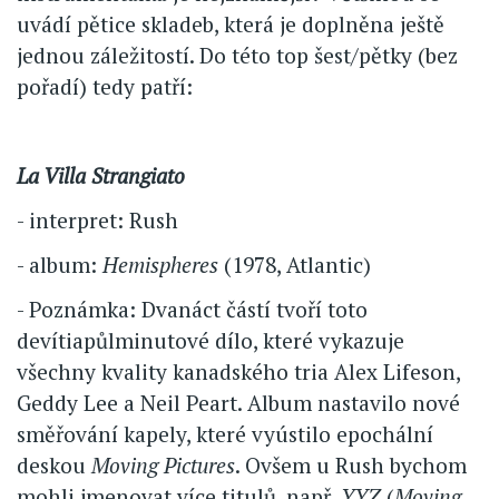
uvádí pětice skladeb, která je doplněna ještě
jednou záležitostí. Do této top šest/pětky (bez
pořadí) tedy patří:
La Villa Strangiato
- interpret: Rush
- album:
Hemispheres
(1978, Atlantic)
- Poznámka: Dvanáct částí tvoří toto
devítiapůlminutové dílo, které vykazuje
všechny kvality kanadského tria Alex Lifeson,
Geddy Lee a Neil Peart. Album nastavilo nové
směřování kapely, které vyústilo epochální
deskou
Moving Pictures
. Ovšem u Rush bychom
mohli jmenovat více titulů, např.
YYZ
(
Moving