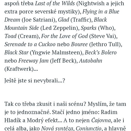
aspoň třeba
Last of the Wilds
(Nightwish a jejich
extra porce severské mystiky),
Flying in a Blue
Dream
(Joe Satriani),
Glad
(Traffic),
Black
Mountain Side
(Led Zeppelin),
Sparks
(Who),
Toad
(Cream),
For the Love of God
(Steve Vai),
Serenade to a Cuckoo
nebo
Bouree
(Jethro Tull),
Black Star
(Yngwie Malmsteen),
Beck’s Bolero
nebo
Freeway Jam
(Jeff Beck),
Autobahn
(Kraftwerk)...
Ještě jste si nevybrali...?
Tak co třeba zkusit i naši scénu? Myslím, že tam
je to jednoznačné. Stačí jedno jméno: Radim
Hladík a Modrý efekt... A to nejen
Čajovna
, ale i
celá alba, jako
Nová syntéza
,
Coniunctio
, a hlavně