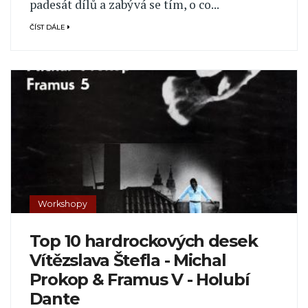
padesát dílů a zabývá se tím, o co...
ČÍST DÁLE
Workshopy
Top 10 hardrockových desek
Vítězslava Štefla - Michal
Prokop & Framus V - Holubí
Dante