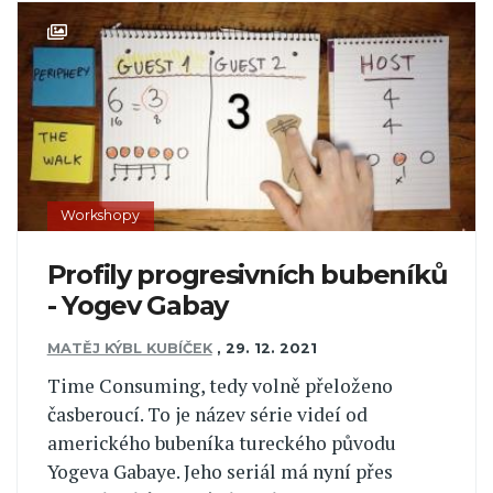
Workshopy
Profily progresivních bubeníků
- Yogev Gabay
MATĚJ KÝBL KUBÍČEK
,
29. 12. 2021
Time Consuming, tedy volně přeloženo
časberoucí. To je název série videí od
amerického bubeníka tureckého původu
Yogeva Gabaye. Jeho seriál má nyní přes