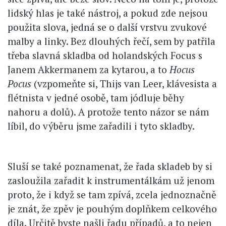
lidský hlas je také nástroj, a pokud zde nejsou
použita slova, jedná se o další vrstvu zvukové
malby a linky. Bez dlouhých řečí, sem by patřila
třeba slavná skladba od holandských Focus s
Janem Akkermanem za kytarou, a to
Hocus
Pocus
(vzpomeňte si, Thijs van Leer, klávesista a
flétnista v jedné osobě, tam jódluje běhy
nahoru a dolů). A protože tento názor se nám
líbil, do výběru jsme zařadili i tyto skladby.
Sluší se také poznamenat, že řada skladeb by si
zasloužila zařadit k instrumentálkám už jenom
proto, že i když se tam zpívá, zcela jednoznačně
je znát, že zpěv je pouhým doplňkem celkového
díla. Určitě byste našli řadu případů, a to nejen