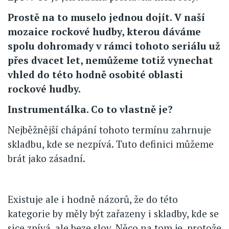
Prostě na to muselo jednou dojít. V naší
mozaice rockové hudby, kterou dáváme
spolu dohromady v rámci tohoto seriálu už
přes dvacet let, nemůžeme totiž vynechat
vhled do této hodně osobité oblasti
rockové hudby.
Instrumentálka. Co to vlastně je?
Nejběžnější chápání tohoto termínu zahrnuje
skladbu, kde se nezpívá. Tuto definici můžeme
brát jako zásadní.
Existuje ale i hodně názorů, že do této
kategorie by měly být zařazeny i skladby, kde se
sice zpívá, ale beze slov. Něco na tom je, protože