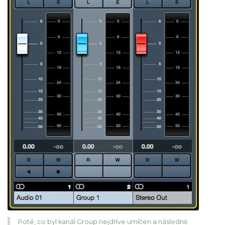
Poté, co byl kanál Group nejdříve umlčen a následně