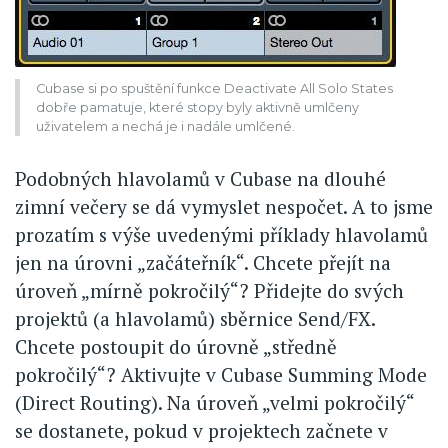
Cubase si po spuštění funkce Deactivate All Solo States
dobře pamatuje, které stopy byly aktivně umlčeny
uživatelem a nechá je i nadále umlčené.
Podobných hlavolamů v Cubase na dlouhé
zimní večery se dá vymyslet nespočet. A to jsme
prozatím s výše uvedenými příklady hlavolamů
jen na úrovni „začáteřník“. Chcete přejít na
úroveň „mírně pokročilý“? Přidejte do svých
projektů (a hlavolamů) sběrnice Send/FX.
Chcete postoupit do úrovně „středně
pokročilý“? Aktivujte v Cubase Summing Mode
(Direct Routing). Na úroveň „velmi pokročilý“
se dostanete, pokud v projektech začnete v