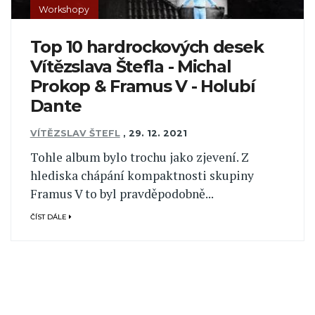
Workshopy
Top 10 hardrockových desek
Vítězslava Štefla - Michal
Prokop & Framus V - Holubí
Dante
VÍTĚZSLAV ŠTEFL
,
29. 12. 2021
Tohle album bylo trochu jako zjevení. Z
hlediska chápání kompaktnosti skupiny
Framus V to byl pravděpodobně...
ČÍST DÁLE