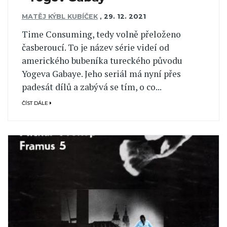
MATĚJ KÝBL KUBÍČEK
,
29. 12. 2021
Time Consuming, tedy volně přeloženo
časberoucí. To je název série videí od
amerického bubeníka tureckého původu
Yogeva Gabaye. Jeho seriál má nyní přes
padesát dílů a zabývá se tím, o co...
ČÍST DÁLE