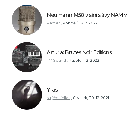
Neumann M50 v síni slávy NAMM
Panter
,
Pondělí, 18. 7. 2022
Arturia: Brutes Noir Editions
TM Sound
,
Pátek, 11. 2. 2022
Yllas
strýček Yllas
,
Čtvrtek, 30. 12. 2021