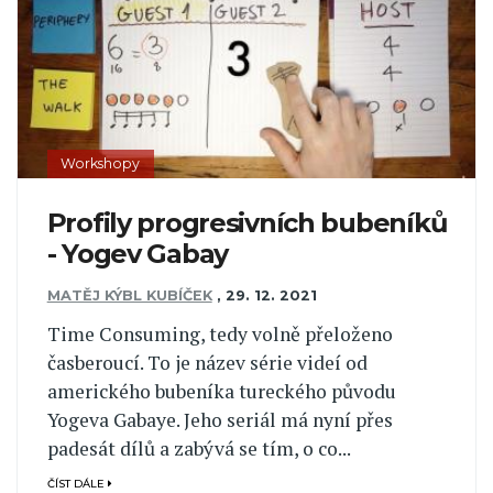
Workshopy
Profily progresivních bubeníků
- Yogev Gabay
MATĚJ KÝBL KUBÍČEK
,
29. 12. 2021
Time Consuming, tedy volně přeloženo
časberoucí. To je název série videí od
amerického bubeníka tureckého původu
Yogeva Gabaye. Jeho seriál má nyní přes
padesát dílů a zabývá se tím, o co...
ČÍST DÁLE