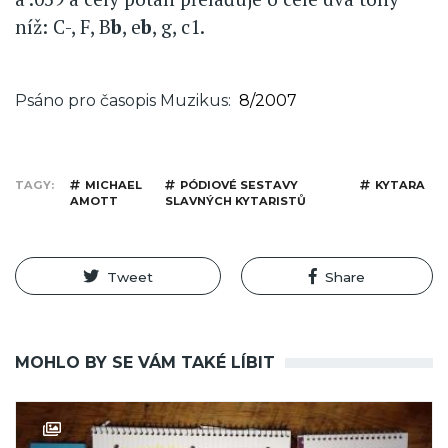
níž: C-, F, B
b
, e
b
, g, c1.
Psáno pro časopis Muzikus
8/2007
TAGY
MICHAEL
PÓDIOVÉ SESTAVY
KYTARA
AMOTT
SLAVNÝCH KYTARISTŮ
Tweet
Share
MOHLO BY SE VÁM TAKÉ LÍBIT