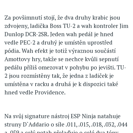
Za povšimnutí stojí, že dva druhy krabic jsou
zdvojeny, ladička Boss TU-2 a wah kontroler Jim
Dunlop DCR-2SR. Jeden wah pedál je hned
vedle PEC-2 a druhý je umístěn uprostřed
pódia. Wah efekt je totiž výraznou součástí
Amottovy hry, takže se nechce kvůli sepnutí
pedálu příliš omezovat v pohybu po jevišti. TU-
2 jsou rozmístěny tak, že jedna z ladiček je
umístěna v racku a druhá je k dispozici také
hned vedle Providence.
Na svůj signature nástroj ESP Ninja natahuje
struny D`Addario o síle .011, .015, .018, .032, .044
a .059 a celý potah přelaďuje o celé dva tóny