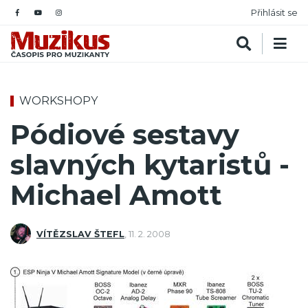
Přihlásit se
WORKSHOPY
Pódiové sestavy
slavných kytaristů -
Michael Amott
VÍTĚZSLAV ŠTEFL
,
11. 2. 2008