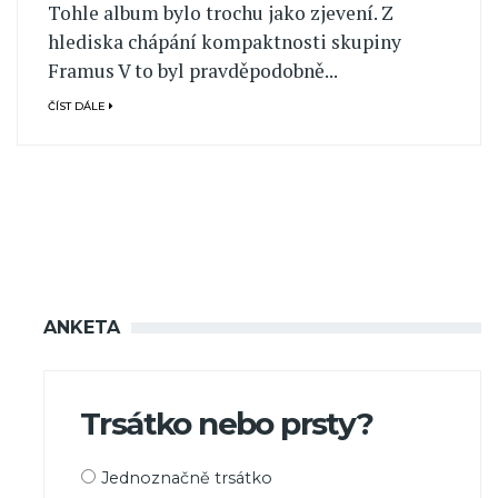
Tohle album bylo trochu jako zjevení. Z
hlediska chápání kompaktnosti skupiny
Framus V to byl pravděpodobně...
ČÍST DÁLE
ANKETA
Trsátko nebo prsty?
Možnosti
Jednoznačně trsátko
výběru