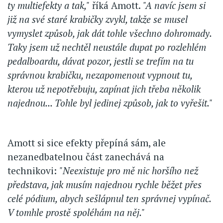
ty multiefekty a tak,"
říká Amott.
"A navíc jsem si
již na své staré krabičky zvykl, takže se musel
vymyslet způsob, jak dát tohle všechno dohromady.
Taky jsem už nechtěl neustále dupat po rozlehlém
pedalboardu, dávat pozor, jestli se trefím na tu
správnou krabičku, nezapomenout vypnout tu,
kterou už nepotřebuju, zapínat jich třeba několik
najednou... Tohle byl jedinej způsob, jak to vyřešit."
Amott si sice efekty přepíná sám, ale
nezanedbatelnou část zanechává na
technikovi:
"Neexistuje pro mě nic horšího než
představa, jak musím najednou rychle běžet přes
celé pódium, abych sešlápnul ten správnej vypínač.
V tomhle prostě spoléhám na něj."