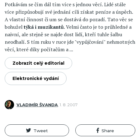
Potkávám se čím dál tím více s jednou věcí. Lidé stále
více přizpůsobují své jednání cíli získat peníze a úspěch.
A vlastní činnost či um se dostává do pozadí. Tato věc se
bohužel
týká i muzikantů
. Velmi často je to průhledné a
naivní, ale stejně se najde dost lidí, kteří tuhle šalbu
neodhalí. S tím ruku v ruce jde "vypůjčování" nehmotných
věcí, které díky počítačům a ...
Zobrazit celý editorial
Elektronické vydání
VLADIMÍR ŠVANDA
,
1. 8. 2007
Tweet
Share