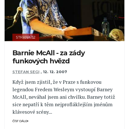
STRANA 52
Barnie McAll - za zády
funkových hvězd
STEFAN SEGI
,
12. 12. 2007
Když jsem zjistil, že v Praze s funkovou
legendou Fredem Wesleym vystoupí Barney
McAll, neváhal jsem ani chvilku. Barney totiž
sice nepatří k těm nejprofláklejším jménům
klávesové scény...
ČÍST DÁLE