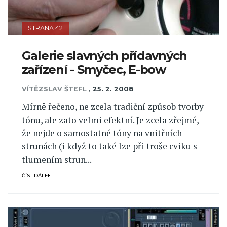
STRANA 42
Galerie slavných přídavných
zařízení - Smyčec, E-bow
VÍTĚZSLAV ŠTEFL
,
25. 2. 2008
Mírně řečeno, ne zcela tradiční způsob tvorby
tónu, ale zato velmi efektní. Je zcela zřejmé,
že nejde o samostatné tóny na vnitřních
strunách (i když to také lze při troše cviku s
tlumením strun...
ČÍST DÁLE