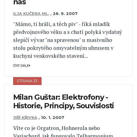
nás
ILJA KUČERA ML.
,
26. 9. 2007
"Mámo, ti hráli, a těch piv" - říká mladík
předvojnového věku a s chutí polyká vydatný
slepičí vývar "na spravenou" u masivního
stolu pokrytého omyvatelným ubrusem v
kuchyni venkovského stavení...
ČÍST DÁLE
STRANA 33
Milan Guštar: Elektrofony -
Historie, Principy, Souvislosti
JIŘÍ KŘIVKA
,
10. 1. 2007
Víte co je Orgatron, Hohnerola nebo
Variachord, jak fungovalo Telharmonium,