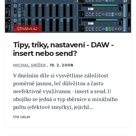
STRANA 42
Tipy, triky, nastavení - DAW -
insert nebo send?
MICHAL SNÍŽEK
,
19. 2. 2008
V dnešním díle si vysvětlíme záležitost
poměrně jasnou, leč důležitou a často
neefektivně využívanou - insert a send. U
obojího se jedná o typ sběrnice u mixážního
pultu (efektové smyčky), jejichž...
ČÍST DÁLE