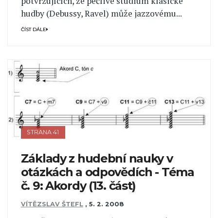
potvrzujících, že pečlivé studium klasické
hudby (Debussy, Ravel) může jazzovému...
ČÍST DÁLE
STRANA 41
Základy z hudební nauky v
otázkách a odpovědích - Téma
č. 9: Akordy (13. část)
VÍTĚZSLAV ŠTEFL
,
5. 2. 2008