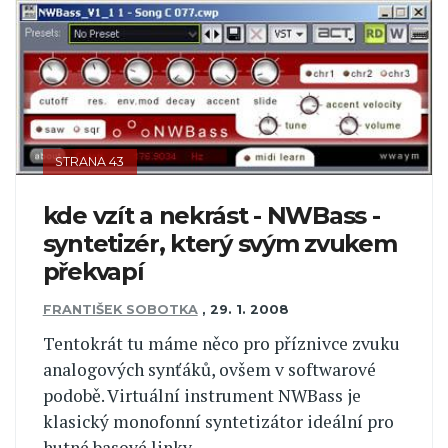
STRANA 43
kde vzít a nekrást - NWBass -
syntetizér, který svým zvukem
překvapí
FRANTIŠEK SOBOTKA
,
29. 1. 2008
Tentokrát tu máme něco pro příznivce zvuku
analogových synťáků, ovšem v softwarové
podobě. Virtuální instrument NWBass je
klasický monofonní syntetizátor ideální pro
hutné basové linky...