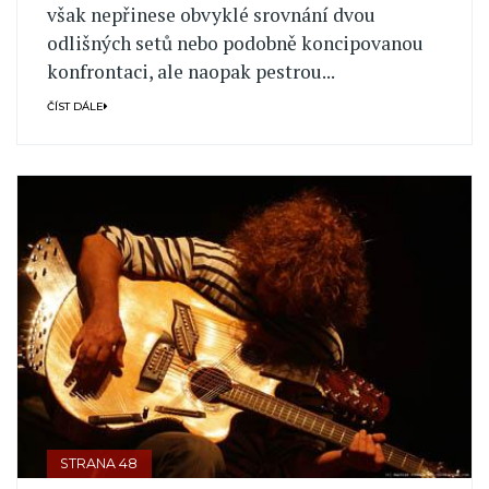
však nepřinese obvyklé srovnání dvou
odlišných setů nebo podobně koncipovanou
konfrontaci, ale naopak pestrou...
ČÍST DÁLE
STRANA 48