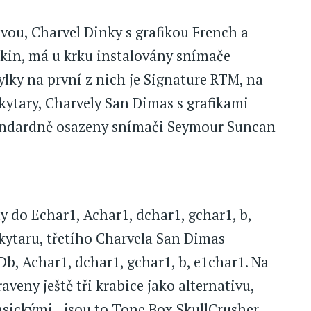
vou, Charvel Dinky s grafikou French a
kin, má u krku instalovány snímače
ky na první z nich je Signature RTM, na
 kytary, Charvely San Dimas s grafikami
tandardně osazeny snímači Seymour Suncan
dy do Echar1, Achar1, dchar1, gchar1, b,
 kytaru, třetího Charvela San Dimas
Db, Achar1, dchar1, gchar1, b, e1char1. Na
veny ještě tři krabice jako alternativu,
sickými - jsou to Tone Box SkullCrusher,