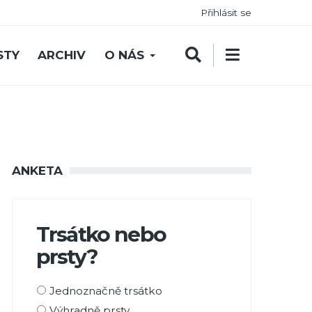
Přihlásit se
STY
ARCHIV
O NÁS
ANKETA
Trsátko nebo
prsty?
Možnosti
Jednoznačně trsátko
výběru
Výhradně prsty