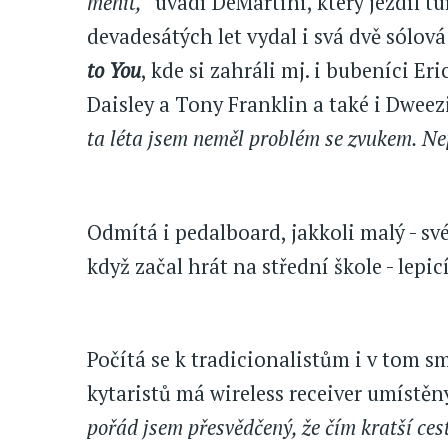
měnit,“
uvádí DeMartini, který jezdil t
devadesátých let vydal i svá dvě sólov
to You
, kde si zahráli mj. i bubeníci E
Daisley a Tony Franklin a také i Dweezi
ta léta jsem neměl problém se zvukem. Nep
Odmítá i pedalboard, jakkoli malý - své
když začal hrát na střední škole - lepic
Počítá se k tradicionalistům i v tom s
kytaristů má wireless receiver umístěn
pořád jsem přesvědčený, že čím kratší ces