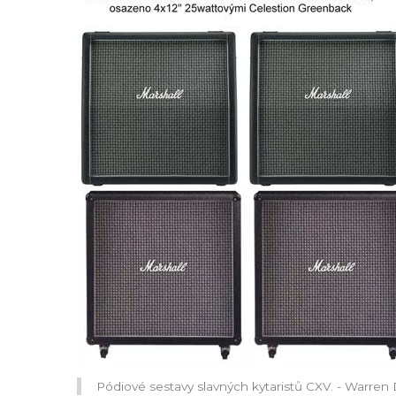
Pódiové sestavy slavných kytaristů CXV. - Warren