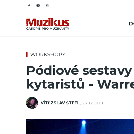
D
WORKSHOPY
Pódiové sestavy
kytaristů - War
VÍTĚZSLAV ŠTEFL
,
26. 12. 2011