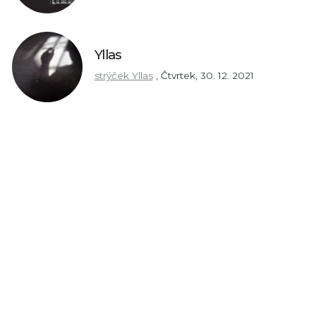
Yllas
strýček Yllas
,
Čtvrtek, 30. 12. 2021