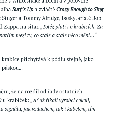
urné s Whitesnake a Diem a v polovině
á alba
Surf’s Up
a zvláště
Crazy Enough to Sing
ric Singer a Tommy Alridge, baskytaristé Bob
l Zappa na sitar. „
Totéž platí i o krabicích. Za
atřím mezi ty, co stále a stále něco mění...“
 krabice přichytává k pódiu stejně, jako
í páskou...
měru, že na rozdíl od řady ostatních
ý u krabiček:
„Ať už říkají výrobci cokoli,
ta signálu, jak vzduchem, tak i kabelem, tím