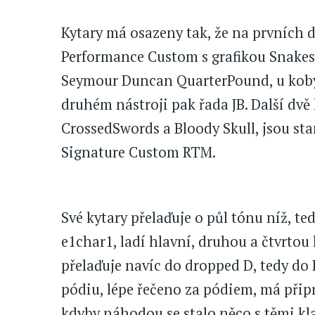
Kytary má osazeny tak, že na prvních d
Performance Custom s grafikou Snakes
Seymour Duncan QuarterPound, u kobyl
druhém nástroji pak řada JB. Další dvě
CrossedSwords a Bloody Skull, jsou s
Signature Custom RTM.
Své kytary přelaďuje o půl tónu níž, te
e1char1, ladí hlavní, druhou a čtvrtou
přelaďuje navíc do dropped D, tedy do 
pódiu, lépe řečeno za pódiem, má připra
kdyby náhodou se stalo něco s těmi kla