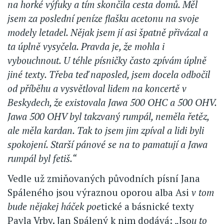
na horké výfuky a tím skončila cesta domů. Měl
jsem za poslední peníze flašku acetonu na svoje
modely letadel. Nějak jsem jí asi špatně přivázal a
ta úplně vysyčela. Pravda je, že mohla i
vybouchnout. U téhle písničky často zpívám úplně
jiné texty. Třeba teď naposled, jsem docela odbočil
od příběhu a vysvětloval lidem na koncertě v
Beskydech, že existovala Jawa 500 OHC a 500 OHV.
Jawa 500 OHV byl takzvaný rumpál, neměla řetěz,
ale měla kardan. Tak to jsem jim zpíval a lidi byli
spokojení. Starší pánové se na to pamatují a Jawa
rumpál byl fetiš.“
Vedle už zmiňovaných původních písní Jana
Spáleného jsou výraznou oporou alba Asi
v tom
bude nějakej háček poe
tické a básnické texty
Pavla Vrby. Jan Spálený k nim dodává: „Jso
u to