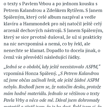
o texty s Pavlem Vrbou a po jednom kousku s
Petrem Kalandrou a Zdeňkem Rytířem. S Janem
Spáleným, který celé album nazpíval a vedle
klavíru a Hammondek pro něj natočil ještě celý
arzenál dechových nástrojů. S Janem Spáleným,
který se sice prvotně dušoval, že už si prakticky
na nic nevzpomíná a nemá, co by řekl, ale
nenechte se klamat. Dopadlo to docela jinak, o
čemž vás přesvědčí následující řádky.
„Jedná se o období, kdy ještě neexistovalo ASPM,“
v
zpomíná Honza Spálený.
„S Petrem Kalandrou
už jsme občas začínali hrát, ale ještě žádné ASPM
nebylo. Rozhodl jsem se, že natočím desku, protože
mám hodně materiálu. Jednalo se většinou o texty
Pavla Vrby a něco ode mě. Dával jsem dohromady
materiál a zjistil jsem, že je ho dost. Řekl jsem si, že