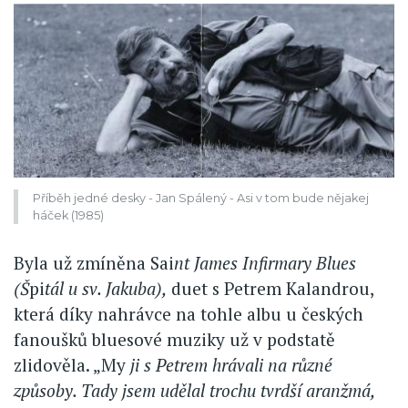
Příběh jedné desky - Jan Spálený - Asi v tom bude nějakej
háček (1985)
Byla už zmíněna Sai
nt James Infirmary Blues
(Š
pi
tál u sv. Jakuba),
duet s Petrem Kalandrou,
která díky nahrávce na tohle albu u českých
fanoušků bluesové muziky už v podstatě
zlidověla. „My
ji s Petrem hrávali na různé
způsoby. Tady jsem udělal trochu tvrdší aranžmá,