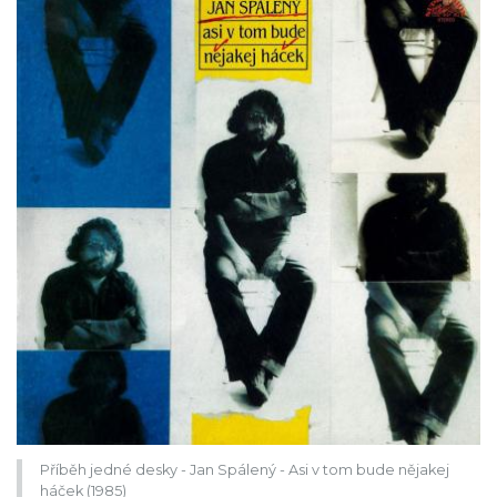
Příběh jedné desky - Jan Spálený - Asi v tom bude nějakej
háček (1985)