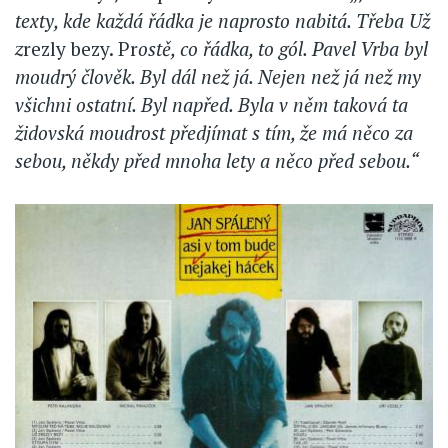
texty, kde každá řádka je naprosto nabitá. Třeba Už
z
rezly bezy. Pr
ostě, co řádka, to gól. Pavel Vrba byl
moudrý člověk. Byl dál než já. Nejen než já než my
všichni ostatní. Byl napřed. Byla v něm taková ta
židovská moudrost předjímat s tím, že má něco za
sebou, někdy před mnoha lety a něco před sebou.“