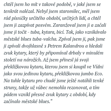
chtěl jsem ho mít v takové podobě, v jaké jsem se
tenkrát nalézal. Nebyl jsem staromilec, měl jsem
rád písničky určitého období, určitých lidí, a chtěl
jsem ji zazpívat posvém. Zaranžoval jsem ji a začali
jsme ji točit - tuba, kytara, bicí. Tak, jako vznikávalo
městské blues tuba-valcha. Zpíval jsem ji, pak jsme
ji zpívali dvojhlasně s Petrem Kalandrou a hledali
zvuk kytary, který by připomínal drbaly v minulém
století na nárožích. Až jsem přinesl já svoji
překližkovou kytaru, kterou jsem si koupil ve Vídni
jako svou jedinou kytaru, překližkovou jumbo Eco.
Na tuhle kytaru pro chudé jsme ještě natáhli tenké
struny, takže už vůbec nemohla rezonovat, a tím
pádem vznikl přesně zvuk kytary z období, kdy
začínalo městské blues.“