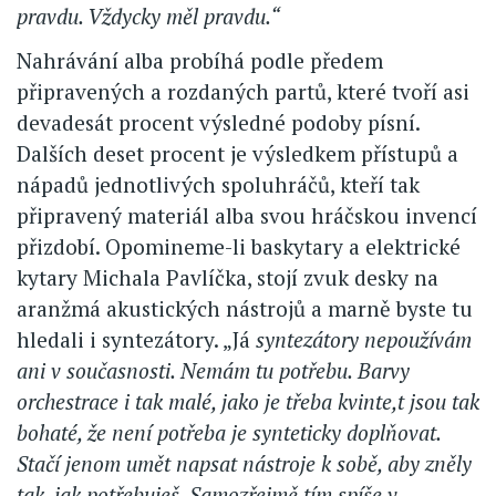
pravdu. Vždycky měl pravdu.“
Nahrávání alba probíhá podle předem
připravených a rozdaných partů, které tvoří asi
devadesát procent výsledné podoby písní.
Dalších deset procent je výsledkem přístupů a
nápadů jednotlivých spoluhráčů, kteří tak
připravený materiál alba svou hráčskou invencí
přizdobí. Opomineme-li baskytary a elektrické
kytary Michala Pavlíčka, stojí zvuk desky na
aranžmá akustických nástrojů a marně byste tu
hledali i syntezátory. „Já
syntezátory nepoužívám
ani v současnosti. Nemám tu potřebu. Barvy
orchestrace i tak malé, jako je třeba kvinte,t jsou tak
bohaté, že není potřeba je synteticky doplňovat.
Stačí jenom umět napsat nástroje k sobě, aby zněly
tak, jak potřebuješ. Samozřejmě tím spíše v