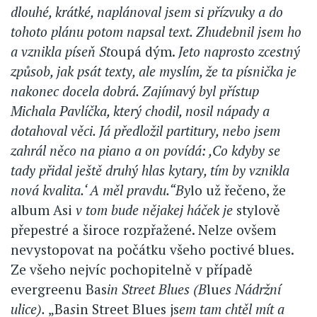
dlouhé, krátké, naplánoval jsem si přízvuky a do
tohoto plánu potom napsal text. Zhudebnil jsem ho
a vznikla píseň St
oupá dým.
Jeto naprosto zcestný
způsob, jak psát texty, ale myslím, že ta písnička je
nakonec docela dobrá. Zajímavý byl přístup
Michala Pavlíčka, který chodil, nosil nápady a
dotahoval věci. Já předložil partitury, nebo jsem
zahrál něco na piano a on povídá: ,Co kdyby se
tady přidal ještě druhý hlas kytary, tím by vznikla
nová kvalita.‘ A měl pravdu.“By
lo už řečeno, že
album Asi
v tom bude nějakej háček je
stylově
přepestré a široce rozpřažené. Nelze ovšem
nevystopovat na počátku všeho poctivé blues.
Ze všeho nejvíc pochopitelně v případě
evergreenu Bas
in Street Blues (B
lu
es Nádržní
ulice).
„Ba
s
in Street Blues js
em tam chtěl mít a