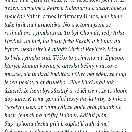
ovšem začneme s Petrem Kalandrou a zazpíváme si
společně S
aint James Infirmary Blues,
kde bude
také hrát na harmoniku. No a k tomu jsem se
rozhodl pro rytmiku snů. To byl Chomáč, tedy Jirka
Hrubeš, na bicí, na basu Jirka Veselý a k tomu na
kytaru nesnesitelně mladý Michal Pavlíček. Vážně
to byla rytmika snů. Těžko to pojmenovat. Způsob,
kterým komunikovali, je dneska běžný v jazzové
muzice, ale tenkrát bigbíťáci vůbec nevěděli, že mají
jeden poslouchat druhého. Tihle kluci hráli tak
úžasně, že jsem byl šťastný a věděl jsem, že to dobře
dopadne. K tomu geniální texty Pavla Vrby. S Jirkou
Veselým jsem se domluvil, že bude hrát jednak na
basu, jednak na dršťky Hohner. Ediční plán
Supraphonu desku přijal, zaplatili nahrávací
frekvence, sešli jsme se v Mozarteu..., a Jirka Veselý