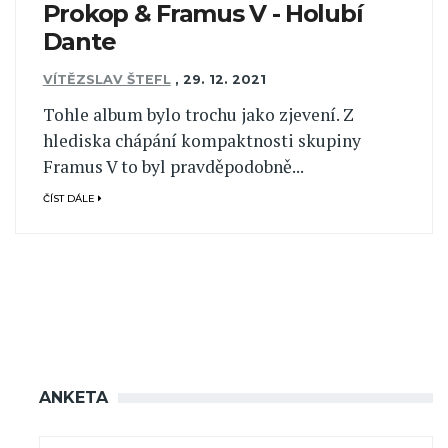
Prokop & Framus V - Holubí
Dante
VÍTĚZSLAV ŠTEFL
,
29. 12. 2021
Tohle album bylo trochu jako zjevení. Z
hlediska chápání kompaktnosti skupiny
Framus V to byl pravděpodobně...
ČÍST DÁLE
ANKETA