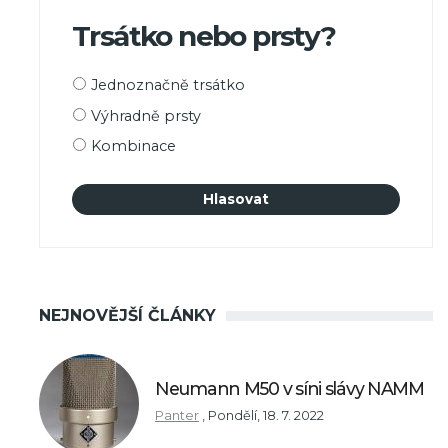
Trsátko nebo prsty?
Možnosti
Jednoznačně trsátko
výběru
Výhradně prsty
Kombinace
NEJNOVĚJŠÍ ČLÁNKY
Neumann M50 v síni slávy NAMM
Panter
,
Pondělí, 18. 7. 2022