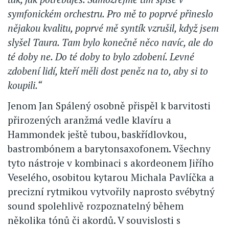
symfonickém orchestru. Pro mě to poprvé přineslo
nějakou kvalitu, poprvé mě syntík vzrušil, když jsem
slyšel Taura. Tam bylo konečně něco navíc, ale do
té doby ne. Do té doby to bylo zdobení. Levné
zdobení lidí, kteří měli dost peněz na to, aby si to
koupili.“
Jenom Jan Spálený osobně přispěl k barvitosti
přirozených aranžmá vedle klavíru a
Hammondek ještě tubou, baskřídlovkou,
bastrombónem a barytonsaxofonem. Všechny
tyto nástroje v kombinaci s akordeonem Jiřího
Veselého, osobitou kytarou Michala Pavlíčka a
precizní rytmikou vytvořily naprosto svébytný
sound spolehlivě rozpoznatelný během
několika tónů či akordů. V souvislosti s