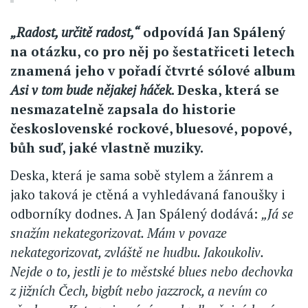
„Radost, určitě radost,“
odpovídá Jan Spálený
na otázku, co pro něj po šestatřiceti letech
znamená jeho v pořadí čtvrté sólové album
Asi v tom bude nějakej háček
. Deska, která se
nesmazatelně zapsala do historie
československé rockové, bluesové, popové,
bůh suď, jaké vlastně muziky.
Deska, která je sama sobě stylem a žánrem a
jako taková je ctěná a vyhledávaná fanoušky i
odborníky dodnes. A Jan Spálený dodává:
„Já se
snažím nekategorizovat. Mám v povaze
nekategorizovat, zvláště ne hudbu. Jakoukoliv.
Nejde o to, jestli je to městské blues nebo dechovka
z jižních Čech, bigbít nebo jazzrock, a nevím co