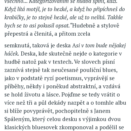
všechno... Kategorizováním se hudba špiní, kazí.
Když lítá motýl, je to hezké, a když ho připíchneš do
krabičky, je to stejně hezké, ale už to nelítá. Takhle
bych se to asi pokusil opsat.“
Hudebně a stylově
přepestrá a členitá, a přitom zcela
semknutá, taková je deska A
si v tom bude nějakej
háček.
Deska, kde skutečně nejde o kategorie v
hudbě natož pak v textech. Ve slovech písní
zaznívá stejně tak neučesané pouliční blues,
jako v podstatě ryzí poetismus, vyprávějí se
příběhy, někdy i poněkud abstraktní, a vzdává
se hold životu a lásce. Pojďme se tedy vrátit o
více než tři a půl dekády nazpět a o tomhle albu
si blíže povyprávět, pochopitelně s Janem
Spáleným, který celou desku s výjimkou dvou
klasických bluesovek zkomponoval a podělil se