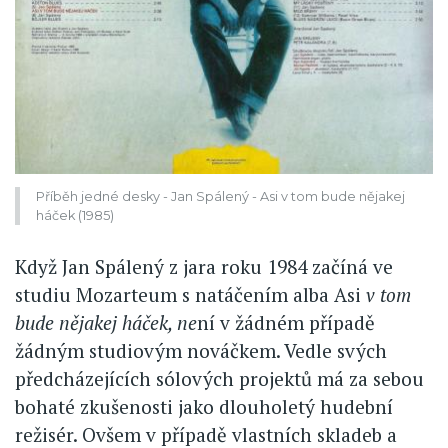
Příběh jedné desky - Jan Spálený - Asi v tom bude nějakej
háček (1985)
Když Jan Spálený z jara roku 1984 začíná ve
studiu Mozarteum s natáčením alba Asi
v tom
bude nějakej háček, ne
ní v žádném případě
žádným studiovým nováčkem. Vedle svých
předcházejících sólových projektů má za sebou
bohaté zkušenosti jako dlouholetý hudební
režisér. Ovšem v případě vlastních skladeb a