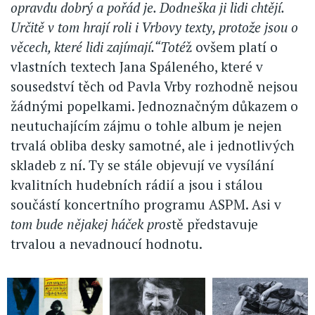
opravdu dobrý a pořád je. Dodneška ji lidi chtějí.
Určitě v tom hrají roli i Vrbovy texty, protože jsou o
věcech, které lidi zajímají.“Toté
ž ovšem platí o
vlastních textech Jana Spáleného, které v
sousedství těch od Pavla Vrby rozhodně nejsou
žádnými popelkami. Jednoznačným důkazem o
neutuchajícím zájmu o tohle album je nejen
trvalá obliba desky samotné, ale i jednotlivých
skladeb z ní. Ty se stále objevují ve vysílání
kvalitních hudebních rádií a jsou i stálou
součástí koncertního programu ASPM. Asi v
tom bude nějakej háček pros
tě představuje
trvalou a nevadnoucí hodnotu.