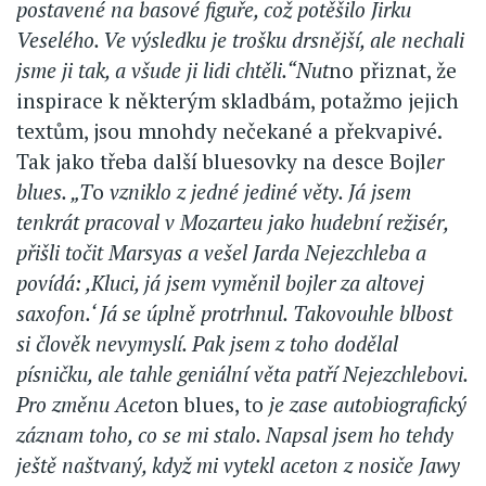
postavené na basové figuře, což potěšilo Jirku
Veselého. Ve výsledku je trošku drsnější, ale nechali
jsme ji tak, a všude ji lidi chtěli.“Nut
no přiznat, že
inspirace k některým skladbám, potažmo jejich
textům, jsou mnohdy nečekané a překvapivé.
Tak jako třeba další bluesovky na desce Bojl
er
blues. „T
o
vzniklo z jedné jediné věty. Já jsem
tenkrát pracoval v Mozarteu jako hudební režisér,
přišli točit Marsyas a vešel Jarda Nejezchleba a
povídá: ,Kluci, já jsem vyměnil bojler za altovej
saxofon.‘ Já se úplně protrhnul. Takovouhle blbost
si člověk nevymyslí. Pak jsem z toho dodělal
písničku, ale tahle geniální věta patří Nejezchlebovi.
Pro změnu Acet
on blues, to
je zase autobiografický
záznam toho, co se mi stalo. Napsal jsem ho tehdy
ještě naštvaný, když mi vytekl aceton z nosiče Jawy