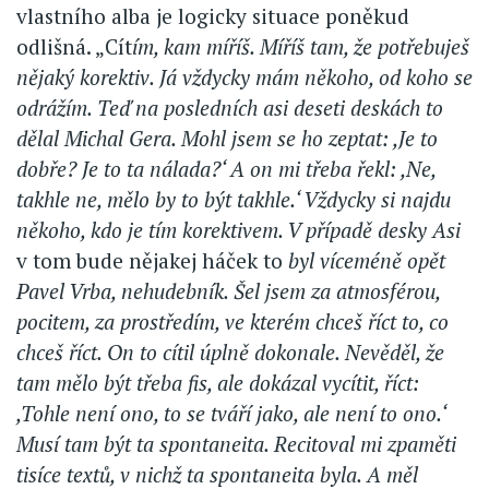
vlastního alba je logicky situace poněkud
odlišná. „Cít
ím, kam míříš. Míříš tam, že potřebuješ
nějaký korektiv. Já vždycky mám někoho, od koho se
odrážím. Teď na posledních asi deseti deskách to
dělal Michal Gera. Mohl jsem se ho zeptat: ,Je to
dobře? Je to ta nálada?‘ A on mi třeba řekl: ,Ne,
takhle ne, mělo by to být takhle.‘ Vždycky si najdu
někoho, kdo je tím korektivem. V případě desky Asi
v tom bude nějakej háček to
byl víceméně opět
Pavel Vrba, nehudebník. Šel jsem za atmosférou,
pocitem, za prostředím, ve kterém chceš říct to, co
chceš říct. On to cítil úplně dokonale. Nevěděl, že
tam mělo být třeba fis, ale dokázal vycítit, říct:
,Tohle není ono, to se tváří jako, ale není to ono.‘
Musí tam být ta spontaneita. Recitoval mi zpaměti
tisíce textů, v nichž ta spontaneita byla. A měl