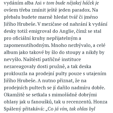
vydáním alba Asi
v tom bude nějakej háček je
ovšem třeba zmínit ještě jeden paradox. Na
přebalu budete marně hledat tvář či jméno
Jiřího Hrubeše. V mezičase od nahrání k vydání
desky totiž emigroval do Anglie, čímž se stal
pro oficiální kruhy nepřijatelným a
zapomenutíhodným. Mnoho nezbývalo, a celé
album jako takové by šlo do stoupy a nikdy by
nevyšlo. Naštěstí patřičné instituce
nezareagovaly dosti pružně, a tak deska
proklouzla na prodejní pulty pouze s utajením
Jiřího Hrubeše. A nutno přiznat, že na
prodejních pultech se jí dařilo nadmíru dobře.
Okamžitě se setkala s mimořádně dobrými
ohlasy jak u fanoušků, tak u recenzentů. Honza
Spálený přitakává: „Co
já vím, tak ohlas byl