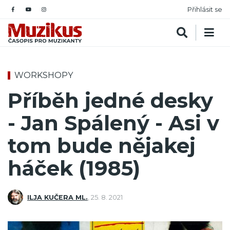
Přihlásit se
WORKSHOPY
Příběh jedné desky
- Jan Spálený - Asi v
tom bude nějakej
háček (1985)
ILJA KUČERA ML.
,
25. 8. 2021