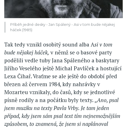
Příběh jedné desky - Jan Spálený - Asi v tom bude nějakej
háček (1985)
Tak tedy vznikl osobitý sound alba A
si v tom
bude nějakej háček,
v němž se o basové party
podělili vedle tuby Jana Spáleného a baskytary
Jiřího Veselého ještě Michal Pavlíček a hostující
Lexa Čihař. Vraťme se ale ještě do období před
březen až červem 1984, kdy nahrávky v
Mozarteu vznikaly, do časů, kdy se jednotlivé
písně rodily a na počátku byly texty. „
Ano, psal
jsem muziku na texty Pavla Vrby. Je tam jeden
případ, kdy jsem sám psal text tím nejnemožnějším
způsobem, to znamená, že jsem si naplánoval