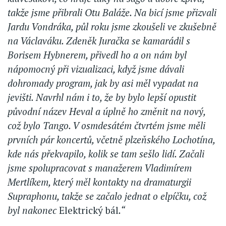
takže jsme přibrali Otu Baláže. Na bicí jsme přizvali
Jardu Vondráka, půl roku jsme zkoušeli ve zkušebně
na Václaváku. Zdeněk Juračka se kamarádil s
Borisem Hybnerem, přivedl ho a on nám byl
nápomocný při vizualizaci, když jsme dávali
dohromady program, jak by asi měl vypadat na
jevišti. Navrhl nám i to, že by bylo lepší opustit
původní název Heval a úplně ho změnit na nový,
což bylo Tango. V osmdesátém čtvrtém jsme měli
prvních pár koncertů, včetně plzeňského Lochotína,
kde nás překvapilo, kolik se tam sešlo lidí. Začali
jsme spolupracovat s manažerem Vladimírem
Mertlíkem, který měl kontakty na dramaturgii
Supraphonu, takže se začalo jednat o elpíčku, což
byl nakonec
Elektrický bál
.“