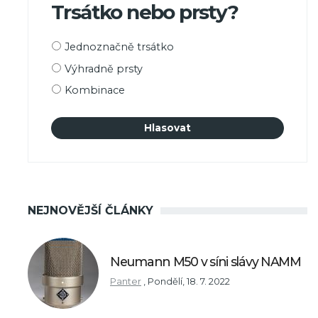
Trsátko nebo prsty?
Možnosti
Jednoznačně trsátko
výběru
Výhradně prsty
Kombinace
NEJNOVĚJŠÍ ČLÁNKY
Neumann M50 v síni slávy NAMM
Panter
,
Pondělí, 18. 7. 2022