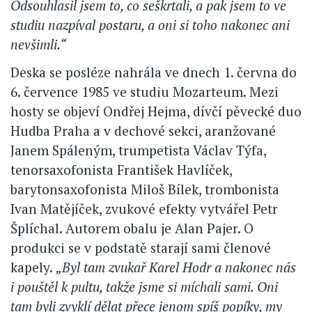
Odsouhlasil jsem to, co seškrtali, a pak jsem to ve
studiu nazpíval postaru, a oni si toho nakonec ani
nevšimli.“
Deska se posléze nahrála ve dnech 1. června do
6. července 1985 ve studiu Mozarteum. Mezi
hosty se objeví Ondřej Hejma, dívčí pěvecké duo
Hudba Praha a v dechové sekci, aranžované
Janem Spáleným, trumpetista Václav Týfa,
tenorsaxofonista František Havlíček,
barytonsaxofonista Miloš Bílek, trombonista
Ivan Matějíček, zvukové efekty vytvářel Petr
Šplíchal. Autorem obalu je Alan Pajer. O
produkci se v podstatě starají sami členové
kapely.
„Byl tam zvukař Karel Hodr a nakonec nás
i pouštěl k pultu, takže jsme si míchali sami. Oni
tam byli zvyklí dělat přece jenom spíš popíky, my