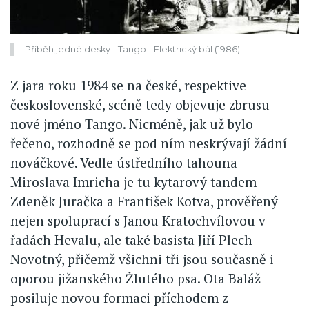
Příběh jedné desky - Tango - Elektrický bál (1986)
Z jara roku 1984 se na české, respektive
československé, scéně tedy objevuje zbrusu
nové jméno Tango. Nicméně, jak už bylo
řečeno, rozhodně se pod ním neskrývají žádní
nováčkové. Vedle ústředního tahouna
Miroslava Imricha je tu kytarový tandem
Zdeněk Juračka a František Kotva, prověřený
nejen spoluprací s Janou Kratochvílovou v
řadách Hevalu, ale také basista Jiří Plech
Novotný, přičemž všichni tři jsou současně i
oporou jižanského Žlutého psa. Ota Baláž
posiluje novou formaci příchodem z