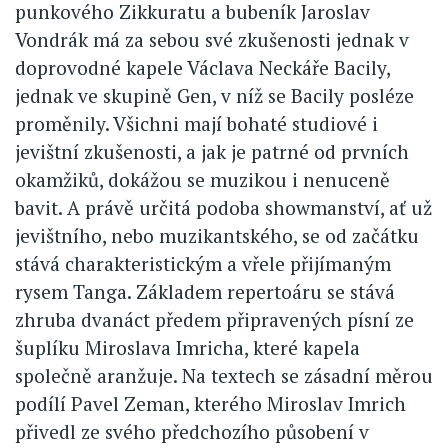
punkového Zikkuratu a bubeník Jaroslav
Vondrák má za sebou své zkušenosti jednak v
doprovodné kapele Václava Neckáře Bacily,
jednak ve skupině Gen, v níž se Bacily posléze
proměnily. Všichni mají bohaté studiové i
jevištní zkušenosti, a jak je patrné od prvních
okamžiků, dokážou se muzikou i nenuceně
bavit. A právě určitá podoba showmanství, ať už
jevištního, nebo muzikantského, se od začátku
stává charakteristickým a vřele přijímaným
rysem Tanga. Základem repertoáru se stává
zhruba dvanáct předem připravených písní ze
šuplíku Miroslava Imricha, které kapela
společně aranžuje. Na textech se zásadní měrou
podílí Pavel Zeman, kterého Miroslav Imrich
přivedl ze svého předchozího působení v