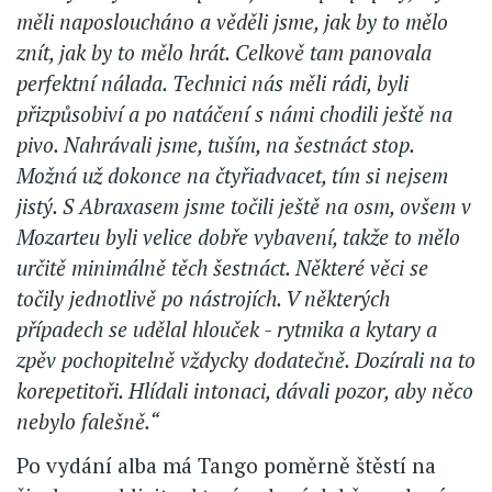
měli naposloucháno a věděli jsme, jak by to mělo
znít, jak by to mělo hrát. Celkově tam panovala
perfektní nálada. Technici nás měli rádi, byli
přizpůsobiví a po natáčení s námi chodili ještě na
pivo. Nahrávali jsme, tuším, na šestnáct stop.
Možná už dokonce na čtyřiadvacet, tím si nejsem
jistý. S Abraxasem jsme točili ještě na osm, ovšem v
Mozarteu byli velice dobře vybavení, takže to mělo
určitě minimálně těch šestnáct. Některé věci se
točily jednotlivě po nástrojích. V některých
případech se udělal hlouček - rytmika a kytary a
zpěv pochopitelně vždycky dodatečně. Dozírali na to
korepetitoři. Hlídali intonaci, dávali pozor, aby něco
nebylo falešně.“
Po vydání alba má Tango poměrně štěstí na