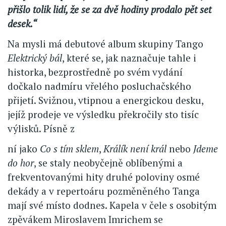
přišlo tolik lidí, že se za dvě hodiny prodalo pět set
desek.“
Na mysli má debutové album skupiny Tango
Elektrický bál
, které se, jak naznačuje tahle i
historka, bezprostředně po svém vydání
dočkalo nadmíru vřelého posluchačského
přijetí. Svižnou, vtipnou a energickou desku,
jejíž prodeje ve výsledku překročily sto tisíc
výlisků. Písně z
ní jako
Co s tím sklem
,
Králík není král
nebo
Jdeme
do hor
, se staly neobyčejně oblíbenými a
frekventovanými hity druhé poloviny osmé
dekády a v repertoáru pozměněného Tanga
mají své místo dodnes. Kapela v čele s osobitým
zpěvákem Miroslavem Imrichem se