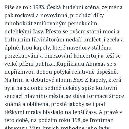
Píše se rok 1983. Česká hudební scéna, zejména
pak rocková a novovlnná, prochází díky
mnohokrát zmiňovaným persekucím
nelehkými časy. Přesto se ovšem státní moci a
kulturním likvidátorům nedaří umlčet jí zcela a
úplně. Jsou kapely, které navzdory stálému
perzekuování a omezování koncertují a těší se
velké přízni publika. Kupříkladu Abraxas se s
nepříznivou dobou potýká relativně úspěšně.
Na trhu je debutové album
Box
. Z kapely, která
byla na sklonku sedmé dekády spíše kultovní
senzací hlavního města, se stává formace široce
známá a oblíbená, prostě jakoby se i pod
těžkými mraky blýskalo na lepší časy. A právě v
této době, na podzim roku 198, se frontman
Abraxasu Míra Imrich rozhodne jeho řady