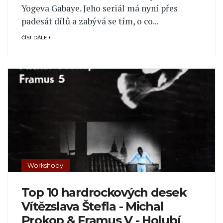
Yogeva Gabaye. Jeho seriál má nyní přes
padesát dílů a zabývá se tím, o co...
ČÍST DÁLE
Workshopy
Top 10 hardrockových desek
Vítězslava Štefla - Michal
Prokop & Framus V - Holubí