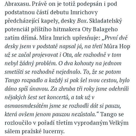
Abraxasu. Právě on je totiž podepsán i pod
podstatnou částí debutu Imrichovy
předcházející kapely, desky
Box
. Skladatelský
potenciál příštího hitmakera Oty Balageho
zatím dřímá. Míra Imrich upřesňuje:
„První dvě
desky jsem v podstatě napsal já, na třetí
Můra Hop
už se začal projevovat i Ota, ale rozhodně v tom
nebyl žádný problém. O dva kohouty na jednom
smetišti se rozhodně nejednalo. To, že se potom
Tango rozpadlo a každý si pak šel svou cestou, bylo
dáno spíš únavou. Za zhruba tři roky jsme odehráli
nějakých šest set koncertů, a tak už v
osmaosmdesátém jsme se rozhodli dát si pauzu,
která ovšem jenom pauzou nezůstala.“
Tango se
rozloučilo v pořadí třetím vyprodaným Velkým
sálem pražské lucerny.