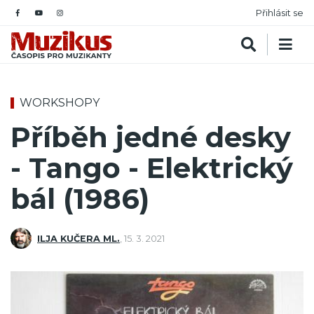
Přihlásit se
WORKSHOPY
Příběh jedné desky
- Tango - Elektrický
bál (1986)
ILJA KUČERA ML.
,
15. 3. 2021