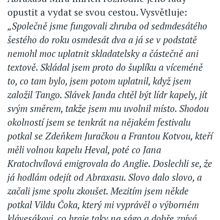
opustit a vydat se svou cestou. Vysvětluje:
„Společně jsme fungovali zhruba od sedmdesátého
šestého do roku osmdesát dva a já se v podstatě
nemohl moc uplatnit skladatelsky a částečně ani
textově. Skládal jsem proto do šuplíku a víceméně
to, co tam bylo, jsem potom uplatnil, když jsem
založil Tango. Slávek Janda chtěl být lídr kapely, jít
svým směrem, takže jsem mu uvolnil místo. Shodou
okolností jsem se tenkrát na nějakém festivalu
potkal se Zdeňkem Juračkou a Frantou Kotvou, kteří
měli volnou kapelu Heval, poté co Jana
Kratochvílová emigrovala do Anglie. Doslechli se, že
já hodlám odejít od Abraxasu. Slovo dalo slovo, a
začali jsme spolu zkoušet. Mezitím jsem někde
potkal Vildu Čoka, který mi vyprávěl o výborném
klávesákovi, co hraje taky na ságo a dobře zpívá,