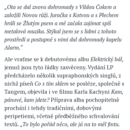
„Ota se dal znovu dohromady s Vildou Čokem a
založili Novou růži. Juračka s Kotvou a s Plechem
hráli se Žlutým psem a mě začala zajímat spíš
metalová muzika. Stýkal jsem se s lidmi z tohoto
prostředí a postupně s nimi dal dohromady kapelu
Alarm.“
Ale vraťme se k debutovému albu
Elektrický bál
,
jemuž jsou tyto řádky zasvěceny. Vydání LP
předcházelo několik supraphonských singlů, z
nichž píseň
Co s tím sklem
se posléze, společně s
Tangem, objevila i ve filmu Karla Kachyni
Kam,
pánové, kam jdete?
Příprava alba pochopitelně
prochází i tehdy tradičními, dobovými
peripetiemi, včetně předběžného schvalování
textů.
„To bylo pořád něco, ale já na to měl fintu.