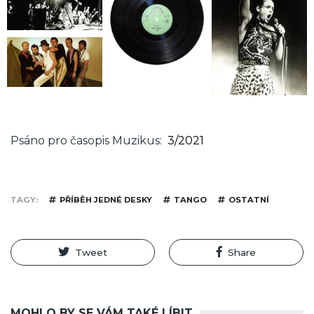
Psáno pro časopis Muzikus
3/2021
TAGY
PŘÍBĚH JEDNÉ DESKY
TANGO
OSTATNÍ
Tweet
Share
MOHLO BY SE VÁM TAKÉ LÍBIT