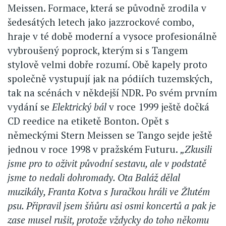
Meissen. Formace, která se původně zrodila v
šedesátých letech jako jazzrockové combo,
hraje v té době moderní a vysoce profesionálně
vybroušený poprock, kterým si s Tangem
stylově velmi dobře rozumí. Obě kapely proto
společně vystupují jak na pódiích tuzemských,
tak na scénách v někdejší NDR. Po svém prvním
vydání se
Elektrický bál
v roce 1999 ještě dočká
CD reedice na etiketě Bonton. Opět s
německými Stern Meissen se Tango sejde ještě
jednou v roce 1998 v pražském Futuru.
„Zkusili
jsme pro to oživit původní sestavu, ale v podstatě
jsme to nedali dohromady. Ota Baláž dělal
muzikály, Franta Kotva s Juračkou hráli ve Žlutém
psu. Připravil jsem šňůru asi osmi koncertů a pak je
zase musel rušit, protože vždycky do toho někomu