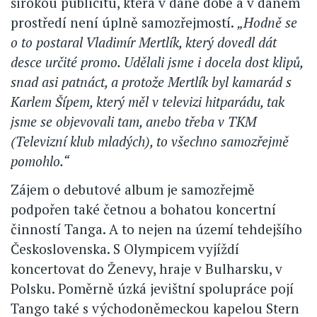
širokou publicitu, která v dané době a v daném
prostředí není úplně samozřejmostí.
„Hodně se
o to postaral Vladimír Mertlík, který dovedl dát
desce určité promo. Udělali jsme i docela dost klipů,
snad asi patnáct, a protože Mertlík byl kamarád s
Karlem Šípem, který měl v televizi hitparádu, tak
jsme se objevovali tam, anebo třeba v TKM
(Televizní klub mladých), to všechno samozřejmě
pomohlo.“
Zájem o debutové album je samozřejmě
podpořen také četnou a bohatou koncertní
činností Tanga. A to nejen na území tehdejšího
Československa. S Olympicem vyjíždí
koncertovat do Ženevy, hraje v Bulharsku, v
Polsku. Poměrně úzká jevištní spolupráce pojí
Tango také s východoněmeckou kapelou Stern