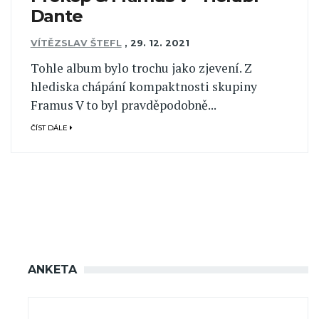
Dante
VÍTĚZSLAV ŠTEFL
,
29. 12. 2021
Tohle album bylo trochu jako zjevení. Z
hlediska chápání kompaktnosti skupiny
Framus V to byl pravděpodobně...
ČÍST DÁLE
ANKETA