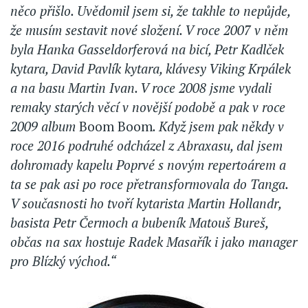
něco přišlo. Uvědomil jsem si, že takhle to nepůjde,
že musím sestavit nové složení. V roce 2007 v něm
byla Hanka Gasseldorferová na bicí, Petr Kadlček
kytara, David Pavlík kytara, klávesy Viking Krpálek
a na basu Martin Ivan. V roce 2008 jsme vydali
remaky starých věcí v novější podobě a pak v roce
2009 album
Boom Boom
. Když jsem pak někdy v
roce 2016 podruhé odcházel z Abraxasu, dal jsem
dohromady kapelu Poprvé s novým repertoárem a
ta se pak asi po roce přetransformovala do Tanga.
V současnosti ho tvoří kytarista Martin Hollandr,
basista Petr Čermoch a bubeník Matouš Bureš,
občas na sax hostuje Radek Masařík i jako manager
pro Blízký východ.“