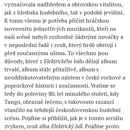
vyznačovala nadhledem a obrovskou vitalitou,
jak z hlediska hudebního, tak v podobě jevištní.
K tomu všemu je potřeba přičíst hráčskou
suverenitu jednotlivých muzikantů, kteří na
naší scéně nebyli rozhodně žádnými nováčky a
v neposlední řadě i zvuk, který hrdě obstojí i
před současnýma ušima. To všechno jsou
důvody, které z
Elektrického bálu
dělají album
trvalé, album stále přitažlivé, album s
neoddiskutovatelným místem v české rockové a
poprockové historii i současnosti. Vraťme se
tedy do poloviny 80. let minulého století, kdy
Tango, obrazně řečeno, s takovouto razancí
vtančilo na tehdejší československou hudební
scénu. Pojďme si přiblížit, jak je v tomto seriálu
zvykem, zrod alba
Elektrický bál
. Pojďme proto