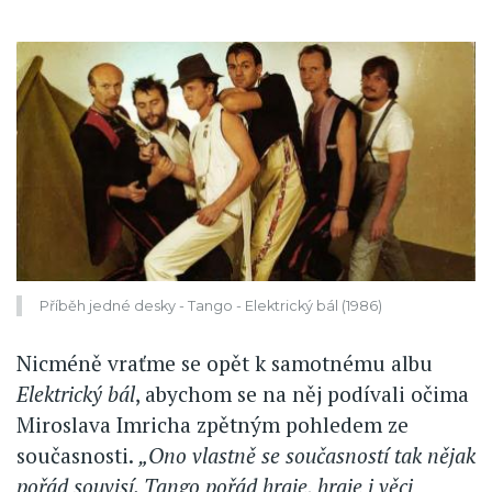
Příběh jedné desky - Tango - Elektrický bál (1986)
Nicméně vraťme se opět k samotnému albu
Elektrický bál
, abychom se na něj podívali očima
Miroslava Imricha zpětným pohledem ze
současnosti.
„Ono vlastně se současností tak nějak
pořád souvisí. Tango pořád hraje, hraje i věci