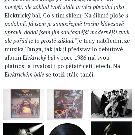
novější, ale základ tvoří stále ty věci původní jako
Elektrický bál
,
Co s tím sklem
,
Na šikmé ploše
a
podobně. Já jsem je samozřejmě trochu klávesově
upravil, dodal jsem jim současnější modernější zvuk,
ale pořád je to prostě základ.“
Je tedy nabíledni, že
muzika Tanga, tak jak ji představilo debutové
album E
lektrický bál
v roce 1986 má svou
platnost a trvalost i po pětatřiceti letech. Na
E
lektrickém bále
se totiž stále tančí.