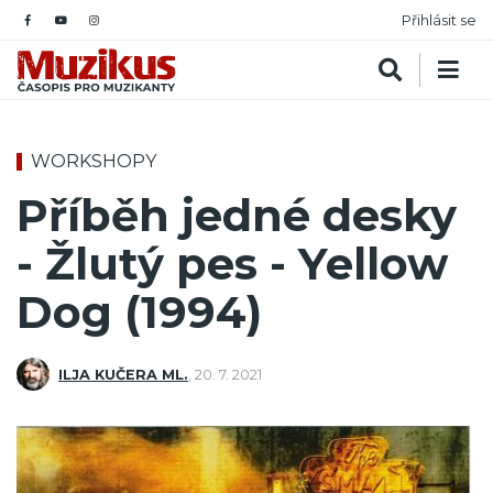
Přihlásit se
WORKSHOPY
Příběh jedné desky
- Žlutý pes - Yellow
Dog (1994)
ILJA KUČERA ML.
,
20. 7. 2021