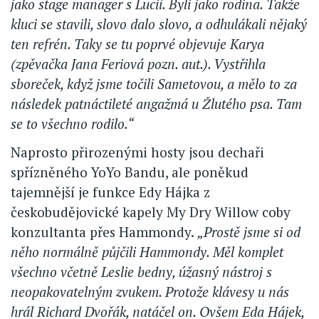
jako stage manager s Lucií. Byli jako rodina. Takže
kluci se stavili, slovo dalo slovo, a odhulákali nějaký
ten refrén. Taky se tu poprvé objevuje Karya
(zpěvačka Jana Feriová pozn. aut.). Vystřihla
sboreček, když jsme točili Sametovou, a mělo to za
následek patnáctileté angažmá u Žlutého psa. Tam
se to všechno rodilo.“
Naprosto přirozenými hosty jsou dechaři
spřízněného YoYo Bandu, ale poněkud
tajemnější je funkce Edy Hájka z
českobudějovické kapely My Dry Willow coby
konzultanta přes Hammondy.
„Prostě jsme si od
něho normálně půjčili Hammondy. Měl komplet
všechno včetně Leslie bedny, úžasný nástroj s
neopakovatelným zvukem. Protože klávesy u nás
hrál Richard Dvořák, natáčel on. Ovšem Eda Hájek,