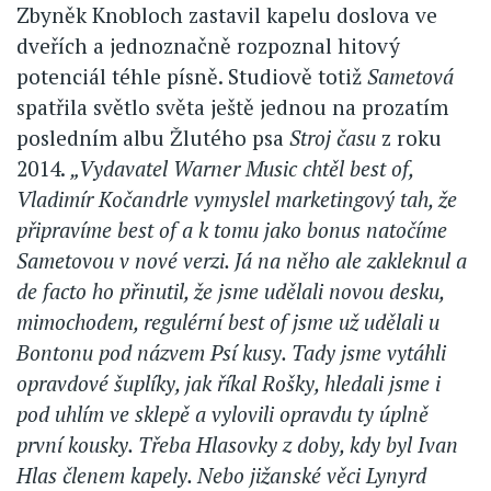
Zbyněk Knobloch zastavil kapelu doslova ve
dveřích a jednoznačně rozpoznal hitový
potenciál téhle písně. Studiově totiž
Sametová
spatřila světlo světa ještě jednou na prozatím
posledním albu Žlutého psa
Stroj času
z roku
2014.
„Vydavatel Warner Music chtěl best of,
Vladimír Kočandrle vymyslel marketingový tah, že
připravíme best of a k tomu jako bonus natočíme
Sametovou v nové verzi. Já na něho ale zakleknul a
de facto ho přinutil, že jsme udělali novou desku,
mimochodem, regulérní best of jsme už udělali u
Bontonu pod názvem Psí kusy. Tady jsme vytáhli
opravdové šuplíky, jak říkal Rošky, hledali jsme i
pod uhlím ve sklepě a vylovili opravdu ty úplně
první kousky. Třeba Hlasovky z doby, kdy byl Ivan
Hlas členem kapely. Nebo jižanské věci Lynyrd