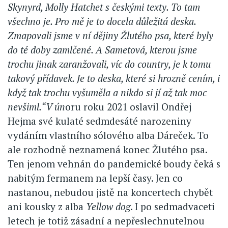
Skynyrd, Molly Hatchet s českými texty. To tam
všechno je. Pro mě je to docela důležitá deska.
Zmapovali jsme v ní dějiny Žlutého psa, které byly
do té doby zamlčené. A Sametová, kterou jsme
trochu jinak zaranžovali, víc do country, je k tomu
takový přídavek. Je to deska, které si hrozně cením, i
když tak trochu vyšuměla a nikdo si jí až tak moc
nevšiml.“V ún
oru roku 2021 oslavil Ondřej
Hejma své kulaté sedmdesáté narozeniny
vydáním vlastního sólového alba Dáreček. To
ale rozhodně neznamená konec Žlutého psa.
Ten jenom vehnán do pandemické boudy čeká s
nabitým fermanem na lepší časy. Jen co
nastanou, nebudou jistě na koncertech chybět
ani kousky z alba
Yellow dog
. I po sedmadvaceti
letech je totiž zásadní a nepřeslechnutelnou