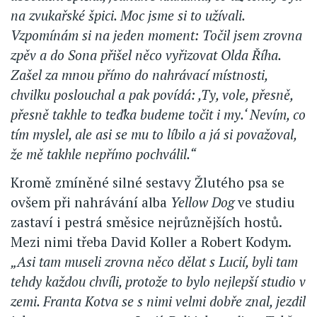
na zvukařské špici. Moc jsme si to užívali.
Vzpomínám si na jeden moment: Točil jsem zrovna
zpěv a do Sona přišel něco vyřizovat Olda Říha.
Zašel za mnou přímo do nahrávací místnosti,
chvilku poslouchal a pak povídá: ,Ty, vole, přesně,
přesně takhle to teďka budeme točit i my.‘ Nevím, co
tím myslel, ale asi se mu to líbilo a já si považoval,
že mě takhle nepřímo pochválil.“
Kromě zmíněné silné sestavy Žlutého psa se
ovšem při nahrávání alba
Yellow Dog
ve studiu
zastaví i pestrá směsice nejrůznějších hostů.
Mezi nimi třeba David Koller a Robert Kodym.
„Asi tam museli zrovna něco dělat s Lucií, byli tam
tehdy každou chvíli, protože to bylo nejlepší studio v
zemi. Franta Kotva se s nimi velmi dobře znal, jezdil