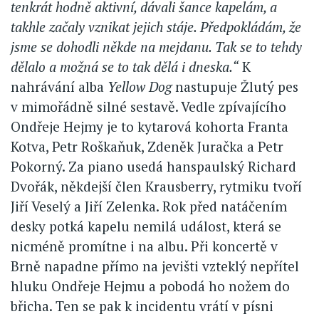
tenkrát hodně aktivní, dávali šance kapelám, a
takhle začaly vznikat jejich stáje. Předpokládám, že
jsme se dohodli někde na mejdanu. Tak se to tehdy
dělalo a možná se to tak dělá i dneska.“
K
nahrávání alba
Yellow Dog
nastupuje Žlutý pes
v mimořádně silné sestavě. Vedle zpívajícího
Ondřeje Hejmy je to kytarová kohorta Franta
Kotva, Petr Roškaňuk, Zdeněk Juračka a Petr
Pokorný. Za piano usedá hanspaulský Richard
Dvořák, někdejší člen Krausberry, rytmiku tvoří
Jiří Veselý a Jiří Zelenka. Rok před natáčením
desky potká kapelu nemilá událost, která se
nicméně promítne i na albu. Při koncertě v
Brně napadne přímo na jevišti vzteklý nepřítel
hluku Ondřeje Hejmu a pobodá ho nožem do
břicha. Ten se pak k incidentu vrátí v písni