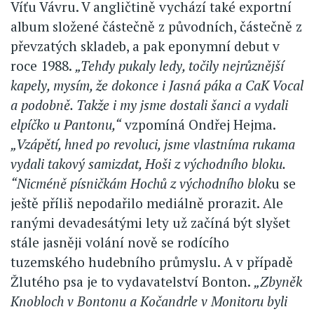
Víťu Vávru. V angličtině vychází také exportní
album složené částečně z původních, částečně z
převzatých skladeb, a pak eponymní debut v
roce 1988.
„Tehdy pukaly ledy, točily nejrůznější
kapely, mysím, že dokonce i Jasná páka a CaK Vocal
a podobně. Takže i my jsme dostali šanci a vydali
elpíčko u Pantonu,“
vzpomíná Ondřej Hejma.
„Vzápětí, hned po revoluci, jsme vlastníma rukama
vydali takový samizdat, Hoši z východního bloku.
“Nicméně písničkám Hochů z východního blok
u se
ještě příliš nepodařilo mediálně prorazit. Ale
ranými devadesátými lety už začíná být slyšet
stále jasněji volání nově se rodícího
tuzemského hudebního průmyslu. A v případě
Žlutého psa je to vydavatelství Bonton.
„Zbyněk
Knobloch v Bontonu a Kočandrle v Monitoru byli