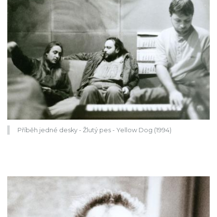
Příběh jedné desky - Žlutý pes - Yellow Dog (1994)