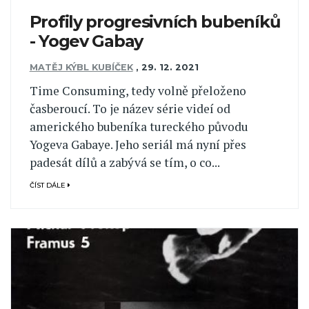
Profily progresivních bubeníků
- Yogev Gabay
MATĚJ KÝBL KUBÍČEK
,
29. 12. 2021
Time Consuming, tedy volně přeloženo
časberoucí. To je název série videí od
amerického bubeníka tureckého původu
Yogeva Gabaye. Jeho seriál má nyní přes
padesát dílů a zabývá se tím, o co...
ČÍST DÁLE