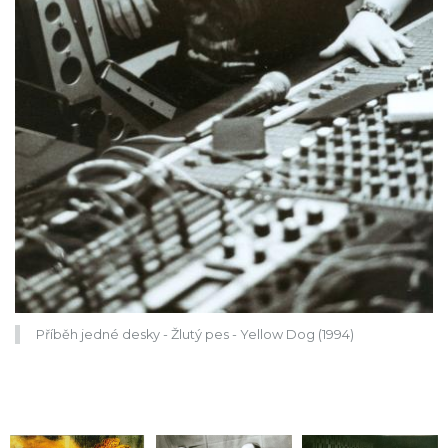
Příběh jedné desky - Žlutý pes - Yellow Dog (1994)