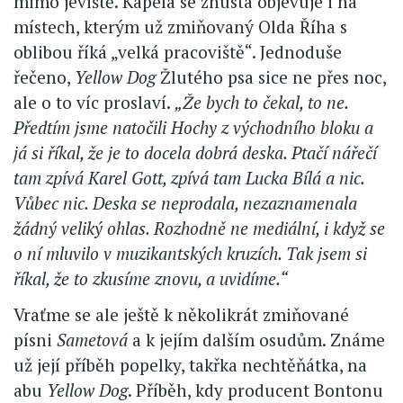
mimo jeviště. Kapela se zhusta objevuje i na
místech, kterým už zmiňovaný Olda Říha s
oblibou říká „velká pracoviště“. Jednoduše
řečeno,
Yellow Dog
Žlutého psa sice ne přes noc,
ale o to víc proslaví.
„Že bych to čekal, to ne.
Předtím jsme natočili Hochy z východního bloku a
já si říkal, že je to docela dobrá deska. Ptačí nářečí
tam zpívá Karel Gott, zpívá tam Lucka Bílá a nic.
Vůbec nic. Deska se neprodala, nezaznamenala
žádný veliký ohlas. Rozhodně ne mediální, i když se
o ní mluvilo v muzikantských kruzích. Tak jsem si
říkal, že to zkusíme znovu, a uvidíme.“
Vraťme se ale ještě k několikrát zmiňované
písni
Sametová
a k jejím dalším osudům. Známe
už její příběh popelky, takřka nechtěňátka, na
abu
Yellow Dog
. Příběh, kdy producent Bontonu