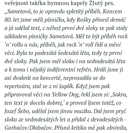
veřejnost takřka hymnou kapely Žlutý pes.
„Sametová
,
to je opravdu spletitý příběh. Koncem
80. let jsme měli písničku, kdy Rošky přinesl demáč
a já udělal text, z něhož první dvě sloky se pak staly
základem písničky Sametová. Měl to být příběh rock
‘n’ rollu u nás, příběh, jak rock ‘n’ roll řídí a mění
věci. Byla to padesátá šedesátá léta, tedy ty první
dvě sloky. Pak jsem měl sloku i na sedmdesátá léta
a k tomu i nějaký indiferentní refrén. Hráli jsme ji
asi dvakrát na koncertě, neprosadila se do
repertoáru, stal se z ní šuplík. Když jsem pak
připravoval věci na Yellow Dog, řekl jsem si: ,Sakra,
ten text je docela dobrej,‘ a proved ljsem totéž, co
Jozef Šebo, udělal jsem jinou muziku. Dal jsem pryč
sloku ze sedmdesátých let a přidal z devadesátých -
Gorbačov/Dlabačov. Přísná kritika mě pak obvinila,