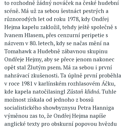
to rozhodně žádný nováček na české hudební
scéně. Má už za sebou šestnáct pestrých a
různorodých let od roku 1978, kdy Ondřej
Hejma kapelu zakložil, tehdy ještě společně s
Ivanem Hlasem, přes cenzurní peripetie s
názvem v 80. letech, kdy se načas mění na
Tomahawk a Hudebně zábavnou skupinu
Ondřeje Hejmy, aby se přece jenom nakonec
opět stal Žlutým psem. Má za sebou i první
nahrávací zkušenosti. Ta úplně první proběhla
v roce 1981 v karlínském rozhlasovém Áčku,
kde kapela natočilasingl
Zůstaň klidná
. Tuhle
možnost získala od jednoho z bossů
socialistického showbyznysu Petra Hanniga
výměnou zas to, že Ondřej Hejma napíše
anglické texty pro obskurní popovou hvězdu