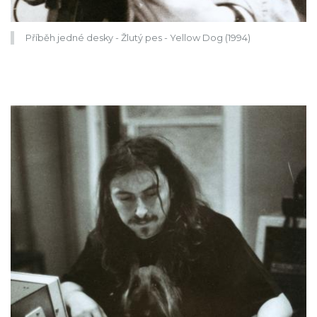
Příběh jedné desky - Žlutý pes - Yellow Dog (1994)