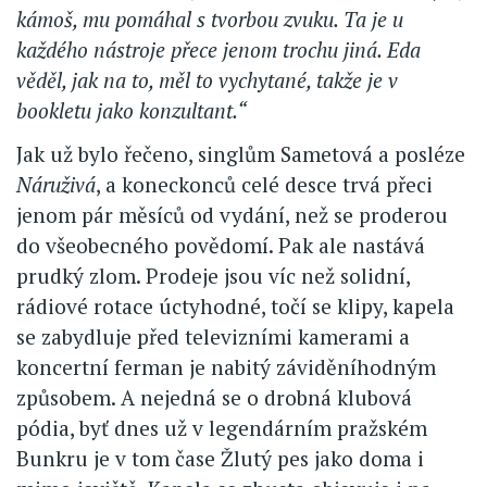
kámoš, mu pomáhal s tvorbou zvuku. Ta je u
každého nástroje přece jenom trochu jiná. Eda
věděl, jak na to, měl to vychytané, takže je v
bookletu jako konzultant.“
Jak už bylo řečeno, singlům Sametová a posléze
Náruživá
, a koneckonců celé desce trvá přeci
jenom pár měsíců od vydání, než se proderou
do všeobecného povědomí. Pak ale nastává
prudký zlom. Prodeje jsou víc než solidní,
rádiové rotace úctyhodné, točí se klipy, kapela
se zabydluje před televizními kamerami a
koncertní ferman je nabitý záviděníhodným
způsobem. A nejedná se o drobná klubová
pódia, byť dnes už v legendárním pražském
Bunkru je v tom čase Žlutý pes jako doma i