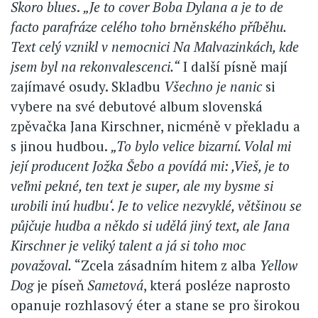
Skoro blues
.
„Je to cover Boba Dylana a je to de
facto parafráze celého toho brněnského příběhu.
Text celý vznikl v nemocnici Na Malvazinkách, kde
jsem byl na rekonvalescenci.“
I další písně mají
zajímavé osudy. Skladbu
Všechno je nanic
si
vybere na své debutové album slovenská
zpěvačka Jana Kirschner, nicméně v překladu a
s jinou hudbou.
„To bylo velice bizarní. Volal mi
její producent Jožka Šebo a povídá mi: ,Vieš, je to
veľmi pekné, ten text je super, ale my bysme si
urobili inú hudbu‘. Je to velice nezvyklé, většinou se
půjčuje hudba a někdo si udělá jiný text, ale Jana
Kirschner je veliký talent a já si toho moc
považoval.
“Zcela zásadním hitem z alba
Yellow
Dog
je píseň
Sametová
, která posléze naprosto
opanuje rozhlasový éter a stane se pro širokou