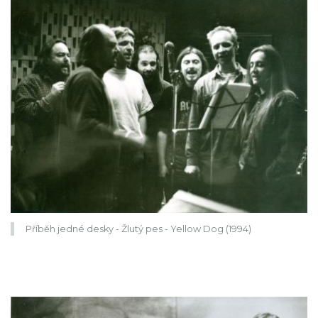
Příběh jedné desky - Žlutý pes - Yellow Dog (1994)