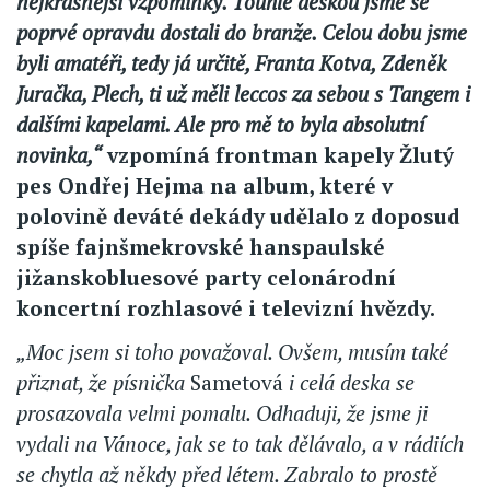
nejkrásnější vzpomínky. Touhle deskou jsme se
poprvé opravdu dostali do branže. Celou dobu jsme
byli amatéři, tedy já určitě, Franta Kotva, Zdeněk
Juračka, Plech, ti už měli leccos za sebou s Tangem i
dalšími kapelami. Ale pro mě to byla absolutní
novinka,“
vzpomíná frontman kapely Žlutý
pes Ondřej Hejma na album, které v
polovině deváté dekády udělalo z doposud
spíše fajnšmekrovské hanspaulské
jižanskobluesové party celonárodní
koncertní rozhlasové i televizní hvězdy.
„Moc jsem si toho považoval. Ovšem, musím také
přiznat, že písnička
Sametová
i celá deska se
prosazovala velmi pomalu. Odhaduji, že jsme ji
vydali na Vánoce, jak se to tak dělávalo, a v rádiích
se chytla až někdy před létem. Zabralo to prostě