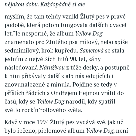
nějakou dobu. Každopádně si ale
myslím, že tam tehdy vznikl Žlutý pes v pravé
podobě, která potom fungovala dalších dvacet
let.“Je nesporné, že album
Yellow Dog
znamenalo pro Žlutého psa mílový, nebo spíše
sedmimílový, krok kupředu.
Sametová
se stala
jedním z největších hitů 90. let, záhy
následovaná
Náruživou
z téže desky, a postupně
k nim přibývaly další z alb následujících i
znovunalezené z minula. Pojďme se tedy v
příštích řádcích s Ondřejem Hejmou vrátit do
časů, kdy se
Yellow Dog
narodil, kdy spatřil
světlo rock‘n’rollového světa.
Když v roce 1994 Žlutý pes vydává své, jak už
bylo řečeno, přelomové album
Yellow Dog
, není