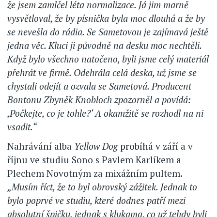
že jsem zamlčel léta normalizace. Já jim marně
vysvětloval, že by písnička byla moc dlouhá a že by
se nevešla do rádia. Se Sametovou je zajímavá ještě
jedna věc. Kluci ji původně na desku moc nechtěli.
Když bylo všechno natočeno, byli jsme celý materiál
přehrát ve firmě. Odehrála celá deska, už jsme se
chystali odejít a ozvala se Sametová. Producent
Bontonu Zbyněk Knobloch zpozorněl a povídá:
,Počkejte, co je tohle?‘ A okamžitě se rozhodl na ni
vsadit.“
Nahrávání alba
Yellow Dog
probíhá v září a v
říjnu ve studiu Sono s Pavlem Karlíkem a
Plechem Novotným za mixážním pultem.
„Musím říct, že to byl obrovský zážitek. Jednak to
bylo poprvé ve studiu, které dodnes patří mezi
absolutní špičku, jednak s klukama, co už tehdy byli